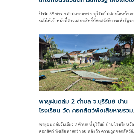
ทั้งที่ยากจน ไม่มีรถ มีแค่ที่ดินพออยู่
ป้าวัย 65 ชาว อ.ลำปลายมาศ จ.บุรีรัมย์ ปล่อยโฮหน้า ธกส.
อาศัย
หลังให้เจ้าหน้าที่ตรวจสอบสิทธิ์บัตรสวัสดิการแห่งรัฐร
ใหม่ คุณสมบัติไม่ผ่านทำให้ไม่ได้รับสิทธิ์ วอนภาครัฐตรวจ
สอบใหม่ยันฐานะยากจนจริง หวังได้บัตรคนจนช่วยต่อลม
หายใจ
พายุฝนถล่ม 2 ตำบล จ.บุรีรัมย์ บ้าน
โรงเรียน วัด คอกสัตว์พังเสียหายรวม
กว่า 60 หลัง
พายุฝน ถล่มวันเดียว 2 ตำบล ที่บุรีรัมย์ บ้าน โรงเรียน วั
คอกสัตว์ พังเสียหายกว่า 60 หลัง วัว ควายถูกคอกสัตว์ล้