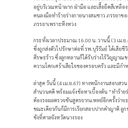
อยู่บริเวณหน้าผาก ฝ่ามือ และเสื้อยืดสีเหล
คนลงมือทำร้ายร่างกายนางสมชาว ภรรยาของตั
ภรรยาเพราะหึงหวง
กระทั่งเวลาประมาณ 16.00 น. วานนี้ (3 เม.ย
ซึ่งถูกส่งตัวไปรักษาต่อที่ รพ.บุรีรัมย์ ได้เส
ศีรษะร้าว ซึ่งลูกหลานก็ได้รับร่างไร้วิญญาณ
ความโศกเศร้าเสียใจของครอบครัว และมีกำห
ล่าสุด วันนี้ (4 เม.ย.67) ทางพนักงานสอบสว
สำนวนคดี พร้อมแจ้งข้อหาเบื้องต้น “ทำร้ายร่
ต้องรอผลตรวจชันสูตรจากแพทย์อีกครั้งว่าจะเ
ขณะเดียวกันก็มีการเรียกสอบปากคำญาติ ลูกห
ขังที่ศาลจังหวัดนางรอง