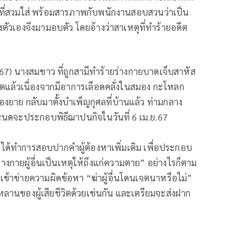
ืองที่สวมใส่ พร้อมสารภาพกับพนักงานสอบสวนว่าเป็น
วเองจึงมามอบตัว โดยอ้างว่าสาเหตุที่ทำร้ายอดีต
.67) นางสมชาว ที่ถูกสามีทำร้ายร่างกายบาดเจ็บสาหัส
ียชีวิตแล้วเนื่องจากมีอาการเลือดคลั่งในสมอง กะโหลก
ของยาย กลับมาตั้งบำเพ็ญกุศลที่บ้านแล้ว ท่ามกลาง
นดจะประกอบพิธีฌาปนกิจในวันที่ 6 เม.ย.67
น ได้ทำการสอบปากคำผู้ต้องหาเพิ่มเติม เพื่อประกอบ
างกายผู้อื่นเป็นเหตุให้ถึงแก่ความตาย” อย่างไรก็ตาม
ข้าข่ายความผิดข้อหา “ฆ่าผู้อื่นโดนเจตนาหรือไม่”
ลานของผู้เสียชีวิตด้วยเช่นกัน และเตรียมจะส่งฝาก