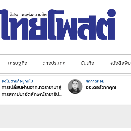
เศรษฐกิจ
ต่างประเทศ
บันเทิง
หนังสือพิม
ยังไม่ตายก็อยู่กันไป
ผักกาดหอม
การเปลี่ยนผ่านจากเทวราชามาสู่
ออเดอร์จากคุก!
การสถาปนาอัตลักษณ์ราชาธิป
ไตยแบบพุทธศาสนาในพระไตร
ปิฏก : สามัญผลสูตรในฐานะ
ทฤษฎีขีดจำกัดของอำนาจรัฐ
เหนือแรงงานและทรัพย์สิน