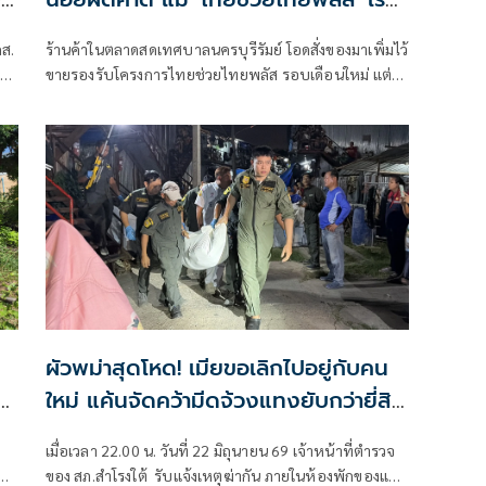
รอบใหม่
ร้านค้าในตลาดสดเทศบาลนครบุรีรัมย์ โอดสั่งของมาเพิ่มไว้
อบ
ขายรองรับโครงการไทยช่วยไทยพลัส รอบเดือนใหม่ แต่
ผิดคาดคนซื้อเบาบาง คาด ปชช.อาจไม่มีเงินเติมเข้าแอป
เป๋าตัง ซ้ำราคาของแพงขึ้น ขณะร้านค้าต้องแบกรับต้นทุน
ค่าขนส่ง และบรรจุภัณฑ์ พุ่งสูงขึ้น ส่งผลให้กำไรหดหาย ทั้ง
ยังถูกเรียกเก็บภาษีเพิ่มขึ้น จึงอยากให้รัฐบาลหามาตรการ
ลดราคาน้ำมัน และสินค้า
ผัวพม่าสุดโหด! เมียขอเลิกไปอยู่กับคน
ใหม่ แค้นจัดคว้ามีดจ้วงแทงยับกว่ายี่สิบ
แผลดับคาห้อง
ด
เมื่อเวลา 22.00 น. วันที่ 22 มิถุนายน 69 เจ้าหน้าที่ตำรวจ
ม
ของ สภ.สำโรงใต้ รับแจ้งเหตุฆ่ากัน ภายในห้องพักของแคม