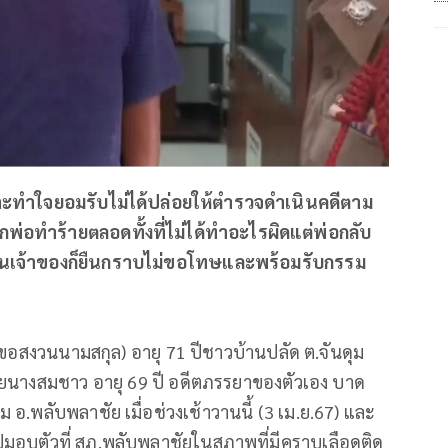
ราะทำใจยอมรับไม่ได้ปล่อยให้ตำรวจดำเนินคดีตาม
พ่อทำร้ายตลอดทั้งที่ไม่ได้ทำอะไรผิดแต่พ่อกลับ
ิง ด้านเจ้าของก็ยืนกราบไม่ขอโทษและพร้อมรับกรรม
ขอสงวนนามสกุล) อายุ 71 ปีชาวบ้านปลัด ต.จันดุม
งกายนางสมชาว อายุ 69 ปี อดีตภรรยาของตัวเอง บาด
 อ.พลับพลาชัย เมื่อช่วงเช้าวานนี้ (3 เม.ย.67) และ
ปมอบตัวที่ สภ.พลับพลาชัยในสภาพที่มีคราบเลือดติด