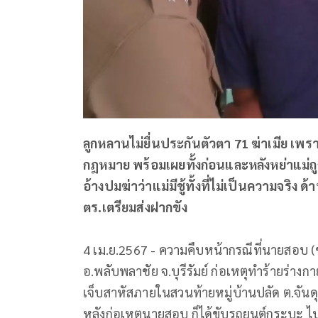
ลูกหลานไม่ยื่นประกันตัวตา 71 ฆ่าเมีย เพ
กฎหมาย พร้อมเผยทั้งก่อนและหลังหย่าแม่ถูก
อ้างปมฆ่าว่าแม่มีชู้ทั้งที่ไม่เป็นความจร
ตร.เตรียมส่งฝากขัง
4 เม.ย.2567 - ความคืบหน้ากรณีที่นายสอบ (
อ.พลับพลาชัย จ.บุรีรัมย์ ก่อเหตุทำร้ายร่า
เจ็บสาหัสภายในสวนท้ายหมู่บ้านปลัด ต.จันดุม
หลังก่อเหตุนายสอบ ก็ได้ขับรถยนต์กระบะ ไ