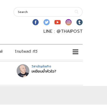
LINE : @THAIPOST
พ์
ไทยโพสต์ ทีวี
วิสามัญบันเทิง
เหยียบย่ำหัวใจ?