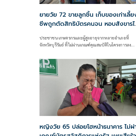
ยายวัย 72 ขายลูกชิ้น เก็บของเก่าเลี้ย
ชีพถูกตัดสิทธิบัตรคนจน หอบสังขารไ
ต่อคิวอุทธรณ์
ประชาชน เกษตรกรและผู้สูงอายุจากหลายอำเภอที่
จังหวัดบุรีรัมย์ ที่ไม่ผ่านเกณฑ์คุณสมบัติในโครงการลง
ทะเบียนเพื่อสวัสดิการแห่งรัฐ ประจำปี 2569 แห่ยื่น
คำร้องขออุทธรณ์สิทธิ์บัตรสวัสดิการแห่งรัฐ หรือบัตร
คนจน ที่ธนาคารเพื่อการเกษตรและสหกรณ์การเกษตร
สาขาบุรีรัมย์ เนืองแน่นตั้งแต่ช่วงเช้า โดยคนที่ยื่นอุทธรณ์
ส่วนใหญ่เป็นรายเดิมที่คุณสมบัติไม่ผ่านเกณฑ์
หญิงวัย 65 ปล่อยโฮหน้าธนาคาร ไม่ผ่
เกณฑ์บัตรสวัสดิการแห่งรัฐ เผยเสียใ