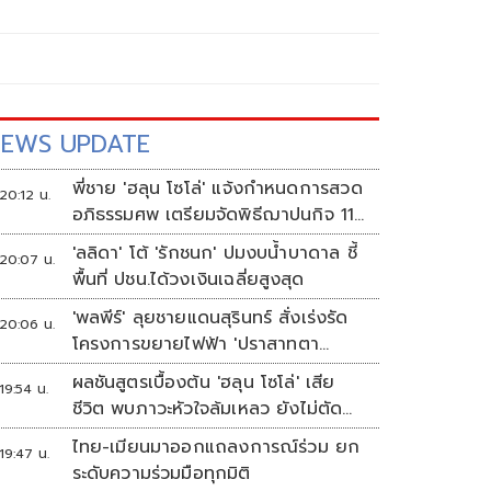
EWS UPDATE
พี่ชาย 'ฮลุน โซโล่' แจ้งกำหนดการสวด
20:12 น.
อภิธรรมศพ เตรียมจัดพิธีฌาปนกิจ 11
ส.ค.
'ลลิดา' โต้ 'รักชนก' ปมงบน้ำบาดาล ชี้
20:07 น.
พื้นที่ ปชน.ได้วงเงินเฉลี่ยสูงสุด
'พลพีร์' ลุยชายแดนสุรินทร์ สั่งเร่งรัด
20:06 น.
โครงการขยายไฟฟ้า 'ปราสาทตา
ควาย-เนิน 350'
ผลชันสูตรเบื้องต้น 'ฮลุน โซโล่' เสีย
19:54 น.
ชีวิต พบภาวะหัวใจล้มเหลว ยังไม่ตัด
ประเด็นสารพิษ รอจอร์เจียส่งผลตรวจ
ไทย-เมียนมาออกแถลงการณ์ร่วม ยก
19:47 น.
ครั้งแรก
ระดับความร่วมมือทุกมิติ