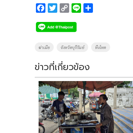
F
T
C
Li
S
ac
wi
o
n
h
e
tt
p
e
ar
b
er
y
e
o
Li
Tags
ฆ่าเมีย
จังหวัดบุรีรัมย์
หึงโหด
o
n
k
k
ข่าวที่เกี่ยวข้อง