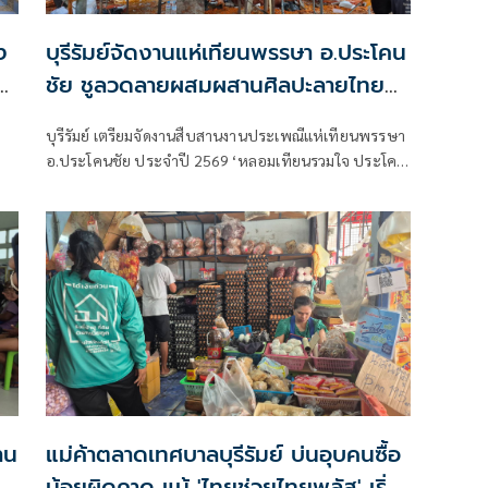
ง
บุรีรัมย์จัดงานแห่เทียนพรรษา อ.ประโคน
ป
ชัย ชูลวดลายผสมผสานศิลปะลายไทย
กับขอมประยุกต์
บุรีรัมย์ เตรียมจัดงานสืบสานงานประเพณีแห่เทียนพรรษา
อ.ประโคนชัย ประจำปี 2569 ‘หลอมเทียนรวมใจ ประโคน
ชัยเทียนศิลป์ เยือนถิ่นชุมชนคนทำเทียน’ ชูลวดลายที่ผสม
ผสานงานศิลปะลายไทยกับลายขอมประยุกต์ ของช่างฝีมือ
ในท้องถิ่น เพื่ออนุรักษ์สืบสานประเพณีท้องถิ่น และ
ประชาสัมพันธ์ฝีมือ ช่างแกะสลักต้นเทียนพรรษาของ
แต่ละคุ้มวัด รวมถึงเพื่อส่งเสริมการท่องเที่ยวกระตุ้น
เศรษฐกิจในพื้นที่
าน
แม่ค้าตลาดเทศบาลบุรีรัมย์ บ่นอุบคนซื้อ
จ
น้อยผิดคาด แม้ 'ไทยช่วยไทยพลัส' เริ่ม