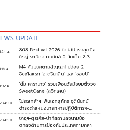
EWS UPDATE
808 Festival 2026 ไลน์อัปแรกสุดยิ่ง
1:24 น.
ใหญ่ ระเบิดความมันส์ 2 วันเต็ม 2-3
ต.ค.นี้
M4 คัมแบคตามสัญญา! ปล่อย 2
1:16 น.
ซิงเกิลแรก 'อะดรีนาลีน' และ 'ชอบU'
'ดั๊ม คาราบาว' รวมเพื่อนวัยมัธยมตั้งวง
1:02 น.
SweetCane (สวีทเคน)
โปรดเกล้าฯ 'พันเอกสุภัทร ชูตินันทน์'
23:49 น.
ดำรงตำแหน่งนายทหารปฏิบัติการฯ-
พระราชทานยศ 'พลตรี'
ซาอุฯ-ตุรเคีย-ปากีสถานลงนามข้อ
23:45 น.
ตกลงด้านการป้องกันประเทศท่ามกลาง