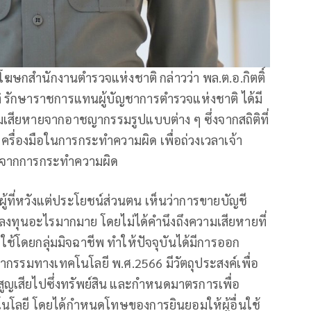
โฆษกสำนักงานตำรวจแห่งชาติ กล่าวว่า พล.ต.อ.กิตติ์
าติ รักษาราชการแทนผู้บัญชาการตำรวจแห่งชาติ ได้มี
เสียหายจากอาชญากรรมรูปแบบต่าง ๆ ซึ่งจากสถิติที่
เครื่องมือในการกระทำความผิด เพื่อถ่วงเวลาเจ้า
ได้จากการกระทำความผิด
่มีผู้ที่หวังแต่ประโยชน์ส่วนตน เห็นว่าการขายบัญชี
องลงทุนอะไรมากมาย โดยไม่ได้คำนึงถึงความเสียหายที่
ช้โดยกลุ่มมิจฉาชีพ ทำให้ปัจจุบันได้มีการออก
รมทางเทคโนโลยี พ.ศ.2566 มีวัตถุประสงค์เพื่อ
สูญเสียไปซึ่งทรัพย์สิน และกำหนดมาตรการเพื่อ
ยี โดยได้กำหนดโทษของการยินยอมให้ผู้อื่นใช้