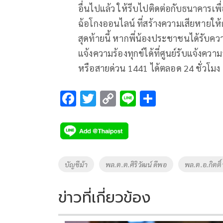
อื่นไปแล้ว ให้รีบไปติดต่อกับธนาคารเพ
ฉ้อโกงออนไลน์ ที่สร้างความเสียหายให
สุดท้ายนี้ หากพี่น้องประชาชนได้รั
แจ้งความร้องทุกข์ได้ที่ศูนย์รับแจ้งคว
หรือสายด่วน 1441 ได้ตลอด 24 ชั่วโมง
F
T
C
Li
S
ac
wi
o
n
h
e
tt
p
e
ar
b
er
y
e
o
Li
Tags
บัญชีม้า
พล.ต.ต.ศิริวัฒน์ ดีพอ
พล.ต.อ.กิตติ์ร
o
n
k
k
ข่าวที่เกี่ยวข้อง