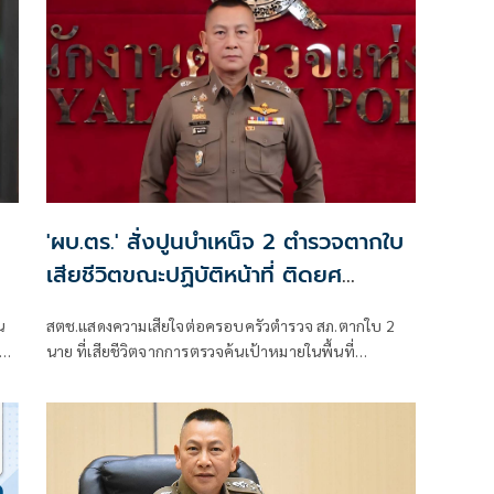
'ผบ.ตร.' สั่งปูนบำเหน็จ 2 ตำรวจตากใบ
เสียชีวิตขณะปฏิบัติหน้าที่ ติดยศ
'พล.ต.ต.'
น
สตช.แสดงความเสียใจต่อครอบครัวตำรวจ สภ.ตากใบ 2
นาย ที่เสียชีวิตจากการตรวจค้นเป้าหมายในพื้นที่
‘ผบ.ตร.’สั่งดูแลสวัสดิการเต็มที่ และดูแลรักษาอย่างดีที่สุด
4 ตำรวจที่บาดเจ็บจากเหตุดังกล่าว