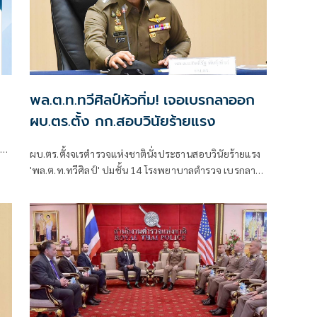
พล.ต.ท.ทวีศิลป์หัวทิ่ม! เจอเบรกลาออก
ผบ.ตร.ตั้ง กก.สอบวินัยร้ายแรง
ก
ผบ.ตร.ตั้งจเรตำรวจแห่งชาตินั่งประธานสอบวินัยร้ายแรง
'พล.ต.ท.ทวีศิลป์' ปมชั้น 14 โรงพยาบาลตำรวจ เบรกลา
งะ
ออกก่อนเกษียณ ย้ำต้องรอผลสอบวินัยร้ายแรง