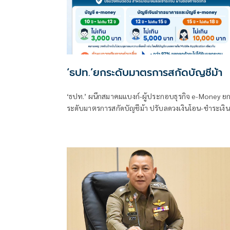
‘ธปท.’ยกระดับมาตรการสกัดบัญชีม้า
‘ธปท.’ ผนึกสมาคมแบงก์-ผู้ประกอบธุรกิจ e-Money ย
ระดับมาตรการสกัดบัญชีม้า ปรับลดวงเงินโอน-ชำระเงิน
ครั้งใหญ่ เหลือสูงสุด 10,000 บาทต่อวัน เริ่มต้น ก.ย. 69
ปิดช่องมิจฉาชีพลวงใช้บัญชีเยาวชนก่อความเสียหาย ผ
พบยอดแล้ว 185 ล้านบาท