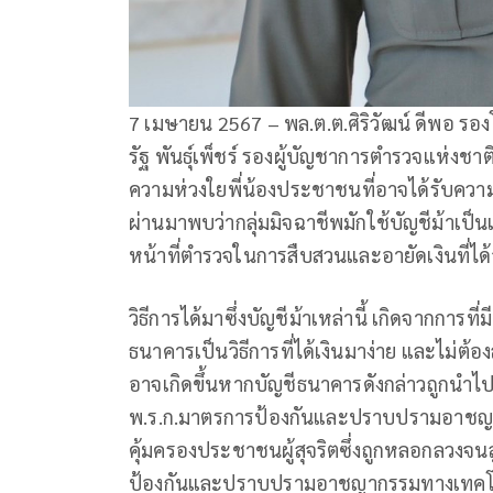
7 เมษายน 2567 – พล.ต.ต.ศิริวัฒน์ ดีพอ รอง
รัฐ พันธุ์เพ็ชร์ รองผู้บัญชาการตำรวจแห่งช
ความห่วงใยพี่น้องประชาชนที่อาจได้รับความ
ผ่านมาพบว่ากลุ่มมิจฉาชีพมักใช้บัญชีม้าเป็น
หน้าที่ตำรวจในการสืบสวนและอายัดเงินที่
วิธีการได้มาซึ่งบัญชีม้าเหล่านี้ เกิดจากการที
ธนาคารเป็นวิธีการที่ได้เงินมาง่าย และไม่ต้
อาจเกิดขึ้นหากบัญชีธนาคารดังกล่าวถูกนำไปใ
พ.ร.ก.มาตรการป้องกันและปราบปรามอาชญากร
คุ้มครองประชาชนผู้สุจริตซึ่งถูกหลอกลวงจน
ป้องกันและปราบปรามอาชญากรรมทางเทคโนโล