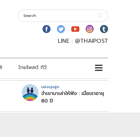
LINE : @THAIPOST
พ์
ไทยโพสต์ ทีวี
มองมุมสูง
จำเขามาเล่าให้ฟัง : เมื่อเราอายุ
80 ปี