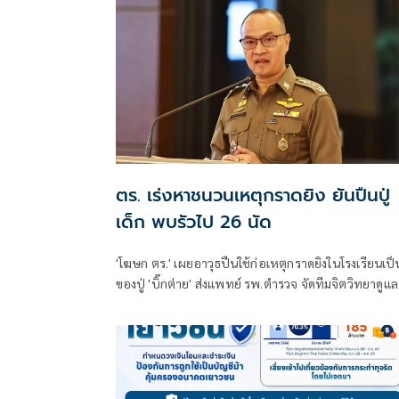
ตร. เร่งหาชนวนเหตุกราดยิง ยันปืนปู่
เด็ก พบรัวไป 26 นัด
'โฆษก ตร.' เผยอาวุธปืนใช้ก่อเหตุกราดยิงในโรงเรียนเป็
ของปู่ 'บิ๊กต่าย' ส่งแพทย์ รพ.ตำรวจ จัดทีมจิตวิทยาดูแล
สุขภาพจิตครู นักเรียน ผู้ปกครอง