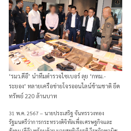
‘รมว.ดีอี’ นำทีมตำรวจไซเบอร์ ลุย ‘กทม.-
ระยอง’ ทลายเครือข่ายโจรออนไลน์ข้ามชาติ ยึด
ทรัพย์ 220 ล้านบาท
31 พ.ค. 2567 – นายประเสริฐ จันทรรวงทอง
รัฐมนตรีว่าการกระทรวงดิจิทัลเพื่อเศรษฐกิจและ
สังคม (ดีอี) พร้อมด้วย นายสุทธิเกียรติ วีระกิจพานิช