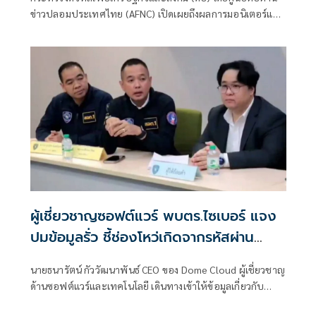
ข่าวปลอมประเทศไทย (AFNC) เปิดเผยถึงผลการมอนิเตอร์และ
รับแจ้งข่าวปลอม ซึ่งเป็นไปตามนโยบายการป้องกันและแก้ไข
ปัญหาภัยความมั่นคงและภัยทางสังคมของนายไชยชนก ชิดชอบ
รัฐมนตรีว่าการกระทรวงดิจิทัลเพื่อเศรษฐกิจและสังคม (ดีอี)
โดยยกระดับความสำคัญเรื่องการสร้างความตระหนักรู้เท่าทัน
ภัยอาชญากรรมทางเทคโนโลยี ข่าวปลอม และข้อมูลบิดเบือน
ผู้เชี่ยวชาญซอฟต์แวร์ พบตร.ไซเบอร์ แจง
ปมข้อมูลรั่ว ชี้ช่องโหว่เกิดจากรหัสผ่าน
จนท.หลุด ไม่ใช่ถูกแฮกระบบ
นายธนารัตน์ กัววัฒนาพันธ์ CEO ของ Dome Cloud ผู้เชี่ยวชาญ
ด้านซอฟต์แวร์และเทคโนโลยี เดินทางเข้าให้ข้อมูลเกี่ยวกับ
ข้อมูลกรณีพบข้อมูลส่วนบุคคลรั่วไหล ทั้งรูปถ่ายติดบัตร