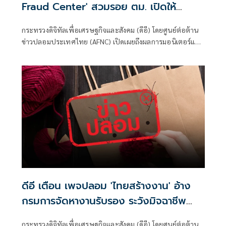
Fraud Center' สวมรอย ตม. เปิดให้
ติดตามรับเงินคืนจาก 'สแกมเมอร์' ระวัง
กระทรวงดิจิทัลเพื่อเศรษฐกิจและสังคม (ดีอี) โดยศูนย์ต่อต้าน
สูญเงิน-ข้อมูลส่วนบุคคล
ข่าวปลอมประเทศไทย (AFNC) เปิดเผยถึงผลการมอนิเตอร์และ
รับแจ้งข่าวปลอม ซึ่งเป็นไปตามนโยบายการป้องกันและแก้ไข
ปัญหาภัยความมั่นคงและภัยทางสังคมของนายไชยชนก ชิดชอบ
รัฐมนตรีว่าการกระทรวงดิจิทัลเพื่อเศรษฐกิจและสังคม (ดีอี)
โดยยกระดับความสำคัญเรื่องการสร้างความตระหนักรู้เท่าทัน
ภัยอาชญากรรมทางเทคโนโลยี ข่าวปลอม และข้อมูลบิดเบือน
ดีอี เตือน เพจปลอม 'ไทยสร้างงาน' อ้าง
กรมการจัดหางานรับรอง ระวังมิจฉาชีพ
หลอก สูญเงิน-ข้อมูลส่วนบุคคล
กระทรวงดิจิทัลเพื่อเศรษฐกิจและสังคม (ดีอี) โดยศูนย์ต่อต้าน