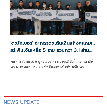
'ตร.ไซเบอร์' สะกดรอยเส้นเงินแก๊งสแกมเม
อร์ คืนเงินเหยื่อ 5 ราย รวมกว่า 3.1 ล้าน
บาท
พล.ต.ท.สุรพล เปรมบุตร ผบช.สอท., พล.ต.ต.ทินกร รังมาตย์
รอง ผบช.สอท., พล.ต.ต.ชัชปัณฑกานต์ คล้ายคลึง รอง
ผบช.สอท., พล.ต.ต.ศรายุทธ จุณณวัตต์ ผบก.ส
NEWS UPDATE