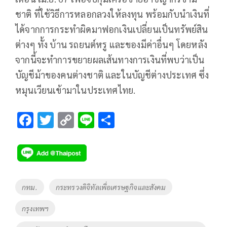
ชาติ ที่ใช้วิธีการหลอกลวงให้ลงทุน พร้อมกับนำเงินที่
ได้จากการกระทำผิดมาฟอกเงินเปลี่ยนเป็นทรัพย์สิน
ต่างๆ ทั้ง บ้าน รถยนต์หรู และของมีค่าอื่นๆ โดยหลัง
จากนี้จะทำการขยายผลเส้นทางการเงินที่พบว่าเป็น
บัญชีม้าของคนต่างชาติ และในบัญชีต่างประเทศ ซึ่ง
หมุนเวียนเข้ามาในประเทศไทย.
F
T
C
Li
S
ac
wi
o
n
h
e
tt
p
e
ar
b
er
y
e
o
Li
Tags
กทม.
กระทรวงดิจิทัลเพื่อเศรษฐกิจและสังคม
o
n
กรุงเทพฯ
k
k