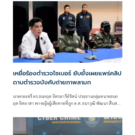
ประชาชน ข้อมูลทะเบียนรถ และข้อมูลของบุคคลระดับนายก
รัฐมนตรี รัฐมนตรี รวมถึงประชาชนจำนวนมาม โดยมี
พล.ต.ต.ศิริวัฒน์ ดีพอ ผบก.สอท.1 พ.ต.อ.รชตโชค ลีวาณิชคุณ
รอง ผบก.สอท1. พ.ต.อ.รุ่งเลิศ คันธจันทร์ ผกก.1 บก.สอท.
เหยื่อร้องตำรวจไซเบอร์ ยับยั้งเผยแพร่คลิป
ดาบตำรวจบังคับถ่ายภาพลามก
นายกองตรี ดร.ธนกฤต จิตรอารีย์รัตน์ ประธานกลุ่มทนายธนก
ฤต จิตอาสา พาหญิงผู้เสียหายที่ถูก ด.ต. ธนาวุฒิ พัฒนา สืบสวน
สภ.ทุ่งลุง 45 ปี บังคับถ่ายคลิปขายในกลุ่มลับ เข้าให้ข้อมูล
เอกสารแจ้งความกับ พ.ต.อ.กู้เกียรติ วงษ์พันธ์ ผกก.2 บก.สอท.5