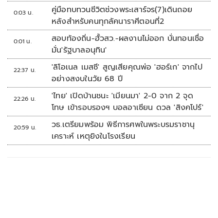
คู่มือทบทวนชีวิตช่วงพระเสาร์จร(7)เดินถอย
0:03 น.
หลังสำหรับคนทุกลัคนาราศีตอนที่2
สอบท้องถิ่น-ฮั้วสว.-ผลงานไม่ออก บั่นทอนเชื่อ
0:01 น.
มั่น'รัฐบาลอนุทิน'
'ลิโอเนล เมสซี' สูญเสียคุณพ่อ 'ฮอร์เก' จากไป
22:37 น.
อย่างสงบในวัย 68 ปี
'ไทย' เปิดบ้านชนะ 'เมียนมา' 2-0 จาก 2 จุด
22:26 น.
โทษ เข้ารอบรองฯ บอลอาเซียน ดวล 'สิงคโปร์'
วธ.เตรียมพร้อม พิธีการศพในพระบรมราชานุ
20:59 น.
เคราะห์ เหตุยิงในโรงเรียน