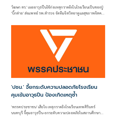
'โฆษก ตร.' เผยอาวุธปืนใช้ก่อเหตุกราดยิงในโรงเรียนเป็นของปู่
'บิ๊กต่าย' ส่งแพทย์ รพ.ตำรวจ จัดทีมจิตวิทยาดูแลสุขภาพจิตครู
นักเรียน ผู้ปกครอง
'ปชน.' จี้ยกระดับความปลอดภัยโรงเรียน
คุมเข้มอาวุธปืน ป้องเกิดเหตุซ้ำ
'พรรคประชาชน' เสียใจ เหตุกราดยิงโรงเรียนเทพศิรินทร์
นนทบุรี จี้คุมอาวุธปืน-ยกระดับความปลอดภัยในสถานศึกษา