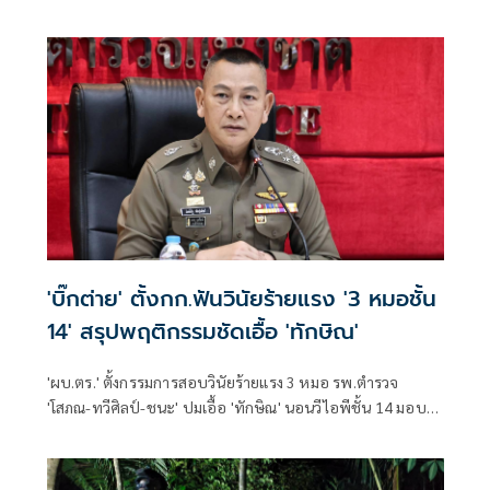
ของดเผยแพร่ความรุนแรง
'บิ๊กต่าย' ตั้งกก.ฟันวินัยร้ายแรง '3 หมอชั้น
14' สรุปพฤติกรรมชัดเอื้อ 'ทักษิณ'
'ผบ.ตร.' ตั้งกรรมการสอบวินัยร้ายแรง 3 หมอ รพ.ตำรวจ
'โสภณ-ทวีศิลป์-ชนะ' ปมเอื้อ 'ทักษิณ' นอนวีไอพีชั้น 14 มอบ
หมาย 'พล.ต.อ.อิทธิพล' นั่งประธาน เร่งสรุปโดยเร็ว