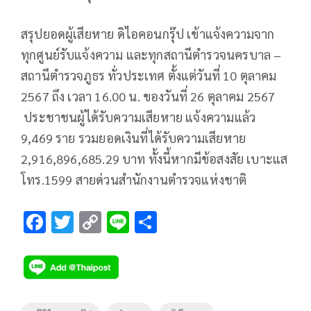
สรุปยอดผู้เสียหาย ดิไอคอนกรุ๊ป เข้าแจ้งความจาก
ทุกศูนย์รับแจ้งความ และทุกสถานีตำรวจนครบาล –
สถานีตำรวจภูธร ทั่วประเทศ ตั้งแต่วันที่ 10 ตุลาคม
2567 ถึง เวลา 16.00 น. ของวันที่ 26 ตุลาคม 2567
ประชาชนผู้ได้รับความเสียหาย แจ้งความแล้ว
9,469 ราย รวมยอดเงินที่ได้รับความเสียหาย
2,916,896,685.29 บาท ทั้งนี้หากมีข้อสงสัย เบาะแส
โทร.1599 สายด่วนสำนักงานตำรวจแห่งชาติ
F
T
C
Li
S
ac
wi
o
n
h
e
tt
p
e
ar
b
er
y
e
o
Li