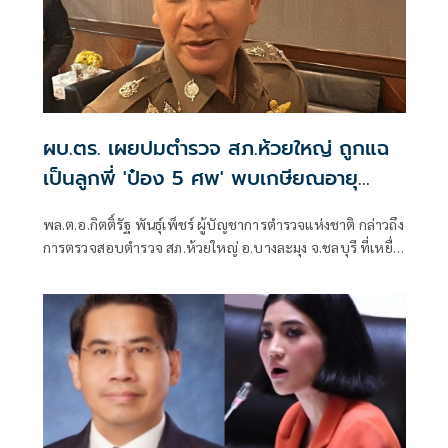
ผบ.ตร. เผยปมตำรวจ สภ.ห้วยใหญ่ ถูกแฉ
เป็นลูกพี่ 'ป๋อง 5 ศพ' พบเกษียณอายุ
ตั้งแต่ปี 57
พล.ต.อ.กิตติ์รัฐ พันธุ์เพ็ชร์ ผู้บัญชาการตำรวจแห่งชาติ กล่าวถึง
การตรวจสอบตำรวจ สภ.ห้วยใหญ่ อ.บางละมุง จ.ชลบุรี ที่เหยื่อ
ซึ่งถูกนายป๋อง ผู้ต้องหาคดีฆาตกรรม 5 ศพ ข่มขืนและข่มขู่ออก
มาระบุว่า นายป๋องเป็นเด็กเดินยาของตำรวจ สภ.ห้วยใหญ่