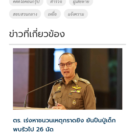
Tags
คดีดิไอคอนกรุ๊ป
ตำรวจ
ผู้เสียหาย
o
n
สอบสวนกลาง
เหยื่อ
แจ้งความ
k
k
ข่าวที่เกี่ยวข้อง
ตร. เร่งหาชนวนเหตุกราดยิง ยันปืนปู่เด็ก
พบรัวไป 26 นัด