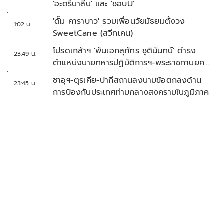
'อะดรีนาลีน' และ 'ชอบU'
'ดั๊ม คาราบาว' รวมเพื่อนวัยมัธยมตั้งวง
1:02 น.
SweetCane (สวีทเคน)
โปรดเกล้าฯ 'พันเอกสุภัทร ชูตินันทน์' ดำรง
23:49 น.
ตำแหน่งนายทหารปฏิบัติการฯ-พระราชทานยศ
'พลตรี'
ซาอุฯ-ตุรเคีย-ปากีสถานลงนามข้อตกลงด้าน
23:45 น.
การป้องกันประเทศท่ามกลางสงครามในภูมิภาค