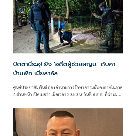
ปัตตานีระอุ! ยิง 'อดีตผู้ช่วยผญบ.' ดับคา
บ้านพัก เมียสาหัส
ศูนย์ประชาสัมพันธ์ กองอำนวยการรักษาความมั่นคงภายในภาค
4 ส่วนหน้า เปิดเผยว่า เมื่อเวลา 20.50 น. วันที่ 6 ส.ค. ที่ผ่านมา
เกิดเหตุคนร้ายไม่ทราบจำนวนใช้อาวุธปืนลอบยิงนายรียะ
อาแว อดีตผู้ช่วยผู้ใหญ่บ้านหมู่ที่ 5