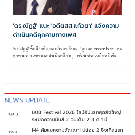
'ดร.ณัฏฐ์' แนะ 'อดีตสส.แก้วตา' แจ้งความ
ดำเนินคดีคุกคามทางเพศ
‘ดร.ณัฏฐ์’ ชี้คดี ‘อดีต สส.แก้วตา-ธิษณา’ ถูก สส.พรรคประชาชน
คุกคามทางเพศ แนะดำเนินคดีอาญา พร้อมช่วยเหลือฟรี เตือน
ประชาชนอย่าตกเป็นเหยื่อกองทุนเรี่ยไรสู้คดี
NEWS UPDATE
808 Festival 2026 ไลน์อัปแรกสุดยิ่งใหญ่
1:24 น.
ระเบิดความมันส์ 2 วันเต็ม 2-3 ต.ค.นี้
M4 คัมแบคตามสัญญา! ปล่อย 2 ซิงเกิลแรก
1:16 น.