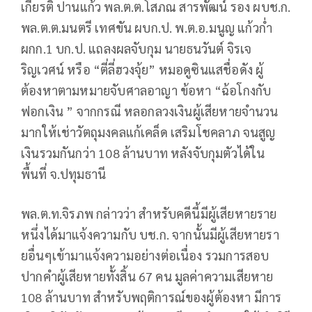
เกียรติ ปานแก้ว พล.ต.ต.โสภณ สารพัฒน์ รอง ผบช.ก.
พล.ต.ต.มนตรี เทศขัน ผบก.ป. พ.ต.อ.มนูญ แก้วก่ำ
ผกก.1 บก.ป. แถลงผลจับกุม นายธนวันต์ จิรเจ
ริญเวศน์ หรือ “ตี่ลี่ฮวงจุ้ย” หมอดูซินแสชื่อดัง ผู้
ต้องหาตามหมายจับศาลอาญา ข้อหา “ฉ้อโกงกับ
ฟอกเงิน ” จากกรณี หลอกลวงเงินผู้เสียหายจำนวน
มากให้เช่าวัตถุมงคลแก้เคล็ด เสริมโชคลาภ จนสูญ
เงินรวมกันกว่า 108 ล้านบาท หลังจับกุมตัวได้ใน
พื้นที่ จ.ปทุมธานี
พล.ต.ท.จิรภพ กล่าวว่า สำหรับคดีนี้มีผู้เสียหายราย
หนึ่งได้มาแจ้งความกับ บช.ก. จากนั้นมีผู้เสียหายรา
ยอื่นๆเข้ามาแจ้งความอย่างต่อเนื่อง รวมการสอบ
ปากคำผู้เสียหายทั้งสิ้น 67 คน มูลค่าความเสียหาย
108 ล้านบาท สำหรับพฤติการณ์ของผู้ต้องหา มีการ