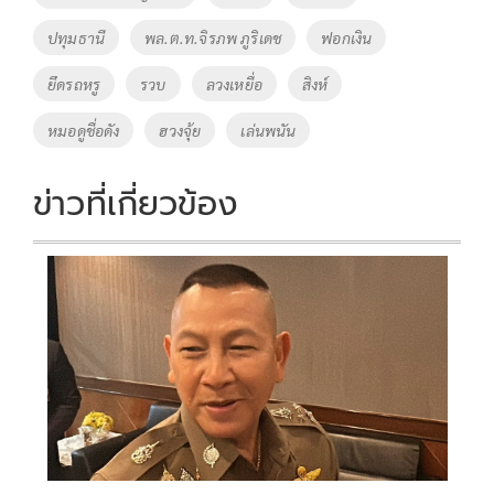
ปทุมธานี
พล.ต.ท.จิรภพ ภูริเดช
ฟอกเงิน
ยึดรถหรู
รวบ
ลวงเหยื่อ
สิงห์
หมอดูชื่อดัง
ฮวงจุ้ย
เล่นพนัน
ข่าวที่เกี่ยวข้อง