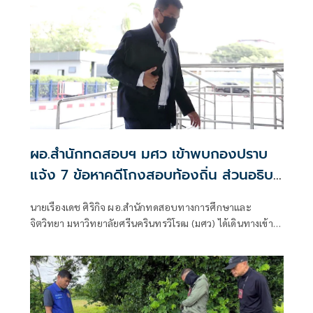
ผอ.สำนักทดสอบฯ มศว เข้าพบกองปราบ
แจ้ง 7 ข้อหาคดีโกงสอบท้องถิ่น ส่วนอธิบดี
สถ. ขอเลื่อน
นายเรืองเดช ศิริกิจ ผอ.สำนักทดสอบทางการศึกษาและ
จิตวิทยา มหาวิทยาลัยศรีนครินทรวิโรฒ (มศว) ได้เดินทางเข้า
พบพนักงานสอบสวน เพื่อรับทราบข้อกล่าวหา คดีทุจริตการ
สอบแข่งขันเพื่อบรรจุบุคคลเข้ารับราชการองค์กรปกครองส่วน
ท้องถิ่น หลังถูกพนักงานสอบสวนออกหมายเรียก พร้อมพวก
13ราย โดยเจ้าตัวเดินทางเข้าหลังอาคารศูนย์รับแจ้งความ
บช.ก. เพื่อหลีกเลี่ยงกับสื่อมวลชน