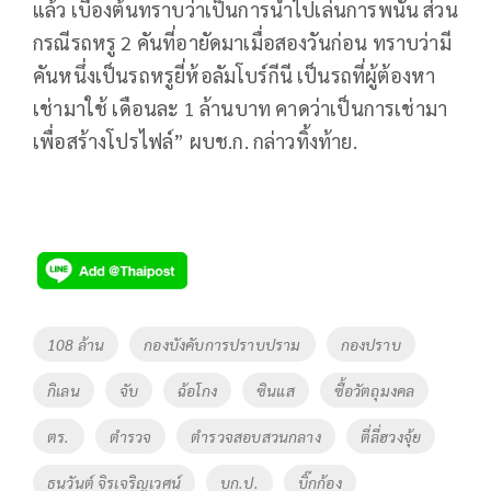
แล้ว เบื้องต้นทราบว่าเป็นการนำไปเล่นการพนัน ส่วน
กรณีรถหรู 2 คันที่อายัดมาเมื่อสองวันก่อน ทราบว่ามี
คันหนึ่งเป็นรถหรูยี่ห้อลัมโบร์กีนี เป็นรถที่ผู้ต้องหา
เช่ามาใช้ เดือนละ 1 ล้านบาท คาดว่าเป็นการเช่ามา
เพื่อสร้างโปรไฟล์” ผบช.ก. กล่าวทิ้งท้าย.
Tags
108 ล้าน
กองบังคับการปราบปราม
กองปราบ
กิเลน
จับ
ฉ้อโกง
ซินแส
ซื้อวัตถุมงคล
ตร.
ตำรวจ
ตำรวจสอบสวนกลาง
ตี่ลี่ฮวงจุ้ย
ธนวันต์ จิรเจริญเวศน์
บก.ป.
บิ๊กก้อง