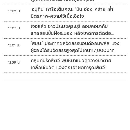
'อนุทิน' หารือเต็มคณะ 'มิน อ่อง หล่าย' ย้ำ
13:05 น.
มิตรภาพ-ความไว้เนื้อเชื่อใจ
เจอแล้ว ชาวประมงคุระบุรี ลอยคอมากับ
13:03 น.
แกลลอนขึ้นฝั่งระนอง หลังขาดการติดต่อ
หลายวัน
‘สบน.’ ประกาศผลจัดสรรบอนด์ออมพลัส แจง
13:01 น.
ผู้จองได้รับจัดสรรสูงสุดไม่เกิน117,000บาท
กลุ่มคนรักสัตว์ พบหมาแมวถูกวางยาตาย
12:39 น.
เกลื่อนในวัด แจ้งตร.เอาผิดทารุณสัตว์