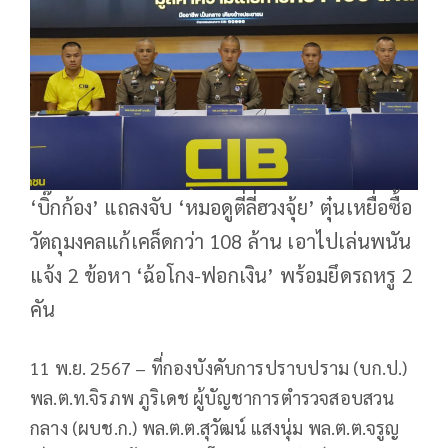
‘บิ๊กก้อง’ แถลงจับ ‘หมอดูตี่ลี่ฮวงจุ้ย’ ตุ๋นเหยื่อซื้อ
วัตถุมงคลแก้เคล็ดกว่า 108 ล้าน เอาไปเล่นพนัน
แจ้ง 2 ข้อหา ‘ฉ้อโกง-ฟอกเงิน’ พร้อมยึดรถหรู 2
คัน
11 พ.ย. 2567 – ที่กองบังคับการปราบปราม (บก.ป.)
พล.ต.ท.จิรภพ ภูริเดช ผู้บัญชาการตำรวจสอบสวน
กลาง (ผบช.ก.) พล.ต.ต.สุวัฒน์ แสงนุ่ม พล.ต.ต.จรูญ