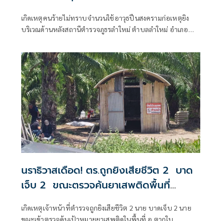
พักลำใหม่
เกิดเหตุคนร้ายไม่ทราบจำนวนใช้อาวุธปืนสงครามก่อเหตุยิง
บริเวณด้านหลังสถานีตำรวจภูธรลำใหม่ ตำบลลำใหม่ อำเภอ
เมืองยะลา จังหวัดยะลา
นราธิวาสเดือด! ตร.ถูกยิงเสียชีวิต 2 บาด
เจ็บ 2 ขณะตรวจค้นยาเสพติดพื้นที่
อ.ตากใบ
เกิดเหตุเจ้าหน้าที่ตำรวจถูกยิงเสียชีวิต 2 นาย บาดเจ็บ 2 นาย
ขณะเข้าตรวจค้นเป้าหมายยาเสพติดในพื้นที่ อ.ตากใบ