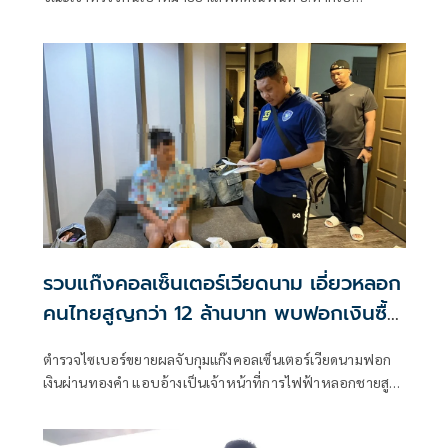
จ.นราธิวาส
รวบแก๊งคอลเซ็นเตอร์เวียดนาม เอี่ยวหลอก
คนไทยสูญกว่า 12 ล้านบาท พบฟอกเงินซื้อ
ทองคำ
ตำรวจไซเบอร์ขยายผลจับกุมแก๊งคอลเซ็นเตอร์เวียดนามฟอก
เงินผ่านทองคำ แอบอ้างเป็นเจ้าหน้าที่การไฟฟ้าหลอกชายสูง
อายุโอนเงินกว่า 1.7 ล้าน นำไปซื้อทองหลบเลี่ยงการติดตามเส้น
เงินของเจ้าหน้าที่