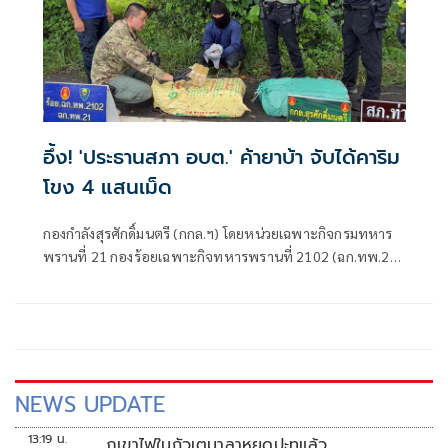
อึ้ง! 'ประธานสภา อบต.' ค้ายาบ้า จับได้คาริม
โขง 4 แสนเม็ด
กองกำลังสุรศักดิ์มนตรี (กกล.ฯ) โดยหน่วยเฉพาะกิจกรมทหาร
พรานที่ 21 กองร้อยเฉพาะกิจทหารพรานที่ 2102 (ฉก.ทพ.21
ร้อย.ฉก.ทพ.2102) ต.ไชยบุรี อ.ท่าอุเทน จ.นครพนม
NEWS UPDATE
13:19 น.
ภูเขาไฟในกัวเตมาลาหยุดปะทุแล้ว