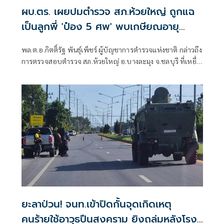
ผบ.ตร. เผยปมตำรวจ สภ.ห้วยใหญ่ ถูกแฉ
เป็นลูกพี่ 'ป๋อง 5 ศพ' พบเกษียณอายุ
ตั้งแต่ปี 57
พล.ต.อ.กิตติ์รัฐ พันธุ์เพ็ชร์ ผู้บัญชาการตำรวจแห่งชาติ กล่าวถึง
การตรวจสอบตำรวจ สภ.ห้วยใหญ่ อ.บางละมุง จ.ชลบุรี ที่เหยื่อ
ซึ่งถูกนายป๋อง ผู้ต้องหาคดีฆาตกรรม 5 ศพ ข่มขืนและข่มขู่ออก
มาระบุว่า นายป๋องเป็นเด็กเดินยาของตำรวจ สภ.ห้วยใหญ่
ยะลาป่วน! จนท.เข้าปิดกั้นจุดเกิดเหตุ
คนร้ายใช้อาวุธปืนสงคราม ยิงถล่มหลังโรง