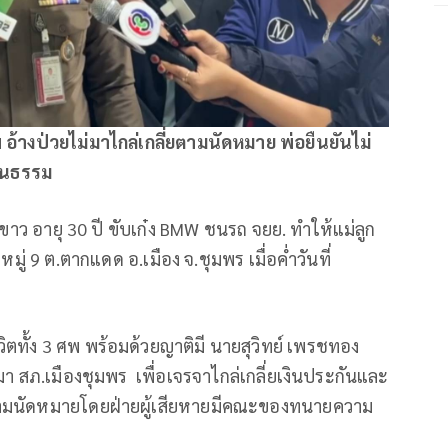
 อ้างป่วยไม่มาไกล่เกลี่ยตามนัดหมาย พ่อยืนยันไม่
ป็นธรรม
าว อายุ 30 ปี ขับเก๋ง BMW ชนรถ จยย. ทำให้แม่ลูก
ู่ 9 ต.ตากแดด อ.เมือง จ.ชุมพร เมื่อค่ำวันที่
ิตทั้ง 3 ศพ พร้อมด้วยญาติมี นายสุวิทย์ เพรชทอง
า สภ.เมืองชุมพร เพื่อเจรจาไกล่เกลี่ยเงินประกันและ
ี ตามนัดหมายโดยฝ่ายผู้เสียหายมีคณะของทนายความ