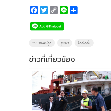
F
T
C
Li
S
ac
wi
o
n
h
e
tt
p
e
ar
b
er
y
e
o
Li
Tags
ชน3ศพแม่ลูก
ชุมพร
ไกล่เกลี่ย
o
n
k
k
ข่าวที่เกี่ยวข้อง