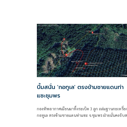
บึ้มสนั่น 'กอทูเล' ตรงข้ามชายแดนท่า
แซะชุมพร
กองทัพอากาศเมียนมาทิ้งระเบิด 3 ลูก ถล่มฐานกะเหรี่ย
กอทูเล ตรงข้ามชายแดนท่าแซะ จ.ชุมพร ฝ่ายมั่นคงจับ
สถานการณ์ใกล้ชิด