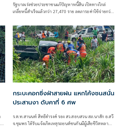
รัฐบาลเร่งช่วยประชาชนแก้ปัญหาหนี้สิน เปิดทางไกล่
เกลี่ยหนี้สำเร็จแล้วกว่า 27,470 ราย ลดภาระค่าใช้จ่ายกว่า
3,530 ล้านบาท พร้อมเดินหน้ามหกรรมแก้หนี้ฟ
กระบะคอกซิ่งฝ่าสายฝน แหกโค้งชนสนั่น
ประสานงา ดับคาที่ 6 ศพ
ง
ร.ต.ท.สานนท์ สิทธิดำรงค์ รอง สว.สอบสวน สภ.นาสัก อ.สวี
ตา
จ.ชุมพร ได้รับแจ้งเกิดเหตุรถยนต์ชนกันมีผู้เสียชีวิตหลาย
ราย และมีผู้บาดเจ็บติดอยู่ภายในรถ บนถนนสายเขาปีป-