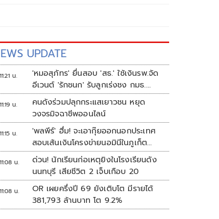
EWS UPDATE
'หมอสุภัทร' ยื่นสอบ 'สธ.' ใช้เงินรพ.จัด
11:21 น.
อีเวนต์ 'รักชนก' รับลูกเร่งชง กมธ.
สังคายนา
คนดังร่วมปลุกกระแสเยาวชน หยุด
11:19 น.
วงจรมิจฉาชีพออนไลน์
'พลพีร์' ฮึ่ม! จะเอากุ๊ยออกนอกประเทศ
11:15 น.
สอบเส้นเงินโครงข่ายนอมินีในภูเก็ต
กว่า100บริษัท
ด่วน! นักเรียนก่อเหตุยิงในโรงเรียนดัง
11:08 น.
นนทบุรี เสียชีวิต 2 เจ็บเกือบ 20
OR เผยครึ่งปี 69 ยังเติบโต มีรายได้
11:08 น.
381,793 ล้านบาท โต 9.2%