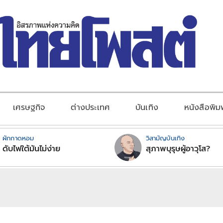
เศรษฐกิจ
ต่างประเทศ
บันเทิง
หนังสือพิม
ผักกาดหอม
วิสามัญบันเทิง
ดับไฟใต้มันไม่ง่าย
สุภาพบุรุษผู้อาวุโส?