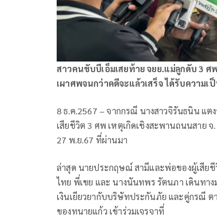
สาวคนขับบีเอ็มเสยท้าย จยย.แม่ลูกดับ 3 ศพ
เผาศพจนกว่าคดีจะแล้วเสร็จ ได้รับความเ
8 ธ.ค.2567 – จากกรณี นางสาวจิรันธนิน แตงข
เสียชีวิต 3 ศพ เหตุเกิดเชิงสะพานถนนสาย จ. หม
27 พ.ย.67 ที่ผ่านมา
ล่าสุด นายประกฤษณ์ สามีและพ่อของผู้เสียชีว
ไทย พี่เขย และ นางนันทพร รัตนภา เดินทางม
เงินเยียวยากับบริษัทประกันภัย และคู่กรณ
ของทนายแก้ว เข้าร่วมเจรจาที่