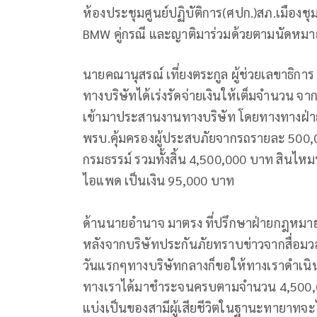
ห้องประชุมศูนย์ปฏิบัติการ(ศปก.)สภ.เมืองชุ
BMW คู่กรณี และญาติมาร่วมด้วยตามนัดหมา
นายคณานุสรณ์ เที่ยงตระกูล ผู้ช่วยเลขาธิกา
ทางบริษัทได้เร่งรัดจ่ายเงินให้เต็มจำนวน จาก
เข้ามาประสานงานทางบริษัท โดยทางทางฝ่ายผ
พรบ.คุ้มครองผู้ประสบภัยจากรถรายละ 500,
กรมธรรม์ รวมทั้งสิ้น 4,500,000 บาท สินไ
ไอแพด เป็นเงิน 95,000 บาท
ด้านนายอำนาจ มาตรง ที่ปรึกษาฝ่ายกฎหมา
หลังจากบริษัทประกันภัยทราบข่าวจากสื่อมวล
วันแรกๆทางบริษัทกลางก็ขอให้ทางเราดำเนิน
ทางเราได้มาชำระจนครบตามจำนวน 4,500,0
แบ่งเป็นของสามีผู้เสียชีวิตในฐานะทายาทจะ