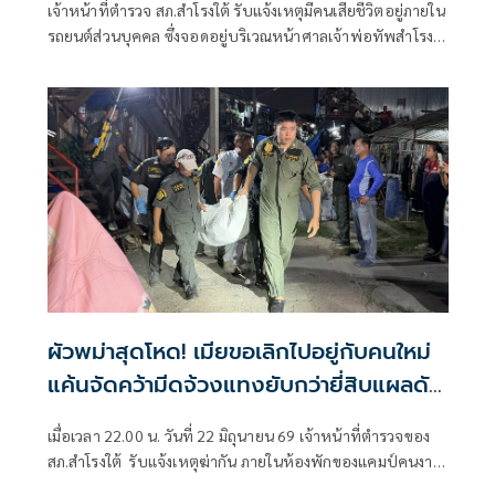
เจ้าหน้าที่ตำรวจ สภ.สำโรงใต้ รับแจ้งเหตุมีคนเสียชีวิตอยู่ภายใน
รถยนต์ส่วนบุคคล ซึ่งจอดอยู่บริเวณหน้าศาลเจ้าพ่อทัพสำโรง
ริมถนนรถรางสายเก่า ต.สำโรงกลาง อ.พระประแดง
จ.สมุทรปราการ หลังรับแจ้งจึงประสานเจ้าหน้าที่กู้ภัยป่อเต็กตึ๊ง
รุดไปตรวจสอบพร้อมด้วยพนักงานสอบสวน
ผัวพม่าสุดโหด! เมียขอเลิกไปอยู่กับคนใหม่
แค้นจัดคว้ามีดจ้วงแทงยับกว่ายี่สิบแผลดับ
คาห้อง
เมื่อเวลา 22.00 น. วันที่ 22 มิถุนายน 69 เจ้าหน้าที่ตำรวจของ
สภ.สำโรงใต้ รับแจ้งเหตุฆ่ากัน ภายในห้องพักของแคมป์คนงาน
ต่างด้าว ในชุมชนบ