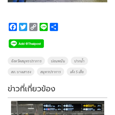
F
T
C
Li
S
ac
wi
o
n
h
e
tt
p
e
ar
b
er
y
e
o
Li
Tags
จังหวัดสมุทรปราการ
บ่อนพนัน
ปากน้ำ
o
n
สภ.บางเสาธง
สมุทรปราการ
เด้ง 5 เสือ
k
k
ข่าวที่เกี่ยวข้อง