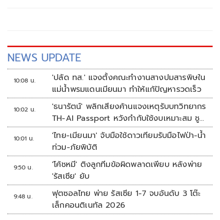
NEWS UPDATE
'ปลัด ทส.' แจงตั้งคณะทำงานสางปมสารพิษใน
10:08 น.
แม่น้ำพรมแดนเมียนมา ทำให้แก้ปัญหารวดเร็ว
'ธนารัตน์' พลิกเสียงค้านแจงเหตุรับบทวิทยากร
10:02 น.
TH-AI Passport หวังกำกับใช้งบเหมาะสม ชู
จุดเด่นคนไทยได้ใช้ AI ระดับโปร ลดเหลื่อมล้ำ
'ไทย-เมียนมา' จับมือใช้ดาวเทียมรับมือไฟป่า-น้ำ
10:01 น.
ทางเทคโนโลยี เซฟงบไปกว่า900ล้าน เชื่อหาก
ท่วม-ภัยพิบัติ
ใช้เต็มที่เอกชนขาดทุนย่อยยับ
'โค้ชหมี' ติงลูกทีมข้อผิดพลาดเพียบ หลังพ่าย
9:50 น.
'รัสเซีย' ยับ
ฟุตซอลไทย พ่าย รัสเซีย 1-7 จบอันดับ 3 โต๊ะ
9:48 น.
เล็กคอนติเนทัล 2026