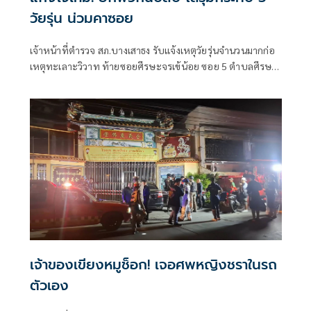
วัยรุ่น น่วมคาซอย
เจ้าหน้าที่ตำรวจ สภ.บางเสาธง รับแจ้งเหตุวัยรุ่นจำนวนมากก่อ
เหตุทะเลาะวิวาท ท้ายซอยศีรษะจรเข้น้อย ซอย 5 ตำบลศีรษะ
จรเจ้น้อย
เจ้าของเขียงหมูช็อก! เจอศพหญิงชราในรถ
ตัวเอง