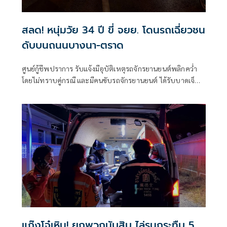
สลด! หนุ่มวัย 34 ปี ขี่ จยย. โดนรถเฉี่ยวชน
ดับบนถนนบางนา-ตราด
ศูนย์กู้ชีพปราการ รับแจ้งมีอุบัติเหตุรถจักรยานยนต์พลิกคว่ำ
โดยไม่ทราบคู่กรณี และมีคนขับรถจักรยานยนต์ ได้รับบาดเจ็บ
สาหัส
แก๊งโจ๋เหิม! ยกพวกนับสิบ ไล่รุมกระทืบ 5