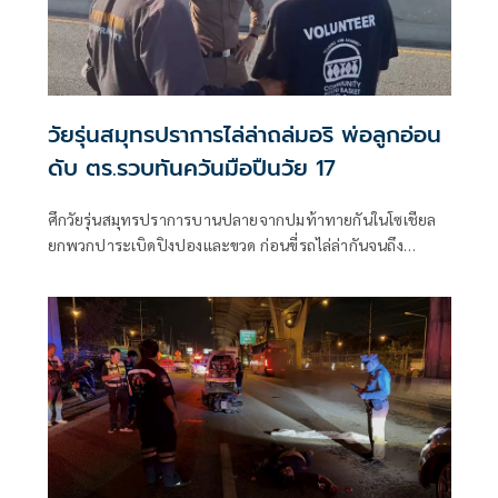
วัยรุ่นสมุทรปราการไล่ล่าถล่มอริ พ่อลูกอ่อน
ดับ ตร.รวบทันควันมือปืนวัย 17
ศึกวัยรุ่นสมุทรปราการบานปลายจากปมท้าทายกันในโซเชียล
ยกพวกปาระเบิดปิงปองและขวด ก่อนขี่รถไล่ล่ากันจนถึง
สะพานข้ามแยกการไฟฟ้า หนุ่มวัย 19 ปี พ่อลูกอ่