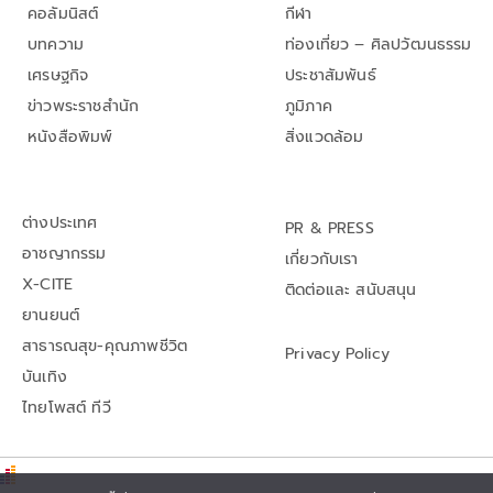
คอลัมนิสต์
กีฬา
บทความ
ท่องเที่ยว – ศิลปวัฒนธรรม
เศรษฐกิจ
ประชาสัมพันธ์
ข่าวพระราชสำนัก
ภูมิภาค
หนังสือพิมพ์
สิ่งแวดล้อม
ต่างประเทศ
PR & PRESS
อาชญากรรม
เกี่ยวกับเรา
X-CITE
ติดต่อและ สนับสนุน
ยานยนต์
สาธารณสุข-คุณภาพชีวิต
Privacy Policy
บันเทิง
ไทยโพสต์ ทีวี