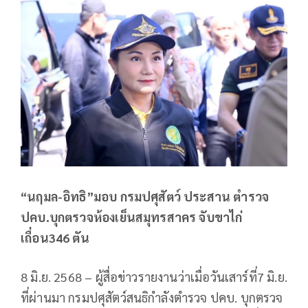
“นฤมล-อิทธิ”มอบ กรมปศุสัตว์ ประสาน ตำรวจ
ปคบ.บุกตรวจห้องเย็นสมุทรสาคร จับขาไก่
เถื่อน346 ตัน
8 มิ.ย. 2568 – ผู้สื่อข่าวรายงานว่าเมื่อวันเสาร์ที่7 มิ.ย.
ที่ผ่านมา กรมปศุสัตว์สนธิกำลังตำรวจ ปคบ. บุกตรวจ