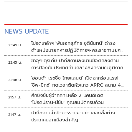
ช่วงปลายฝนต้นหนาว ซึ่งเป็นช่วงที่เกิดสภาพอากาศที่
แปรปรวน ก่อให้เกิดฝนตกหนัก น้ำท่วมขัง และอากาศเย็นลง
NEWS UPDATE
โปรดเกล้าฯ 'พันเอกสุภัทร ชูตินันทน์' ดำรง
23:49 น.
ตำแหน่งนายทหารปฏิบัติการฯ-พระราชทานยศ
'พลตรี'
ซาอุฯ-ตุรเคีย-ปากีสถานลงนามข้อตกลงด้าน
23:45 น.
การป้องกันประเทศท่ามกลางสงครามในภูมิภาค
'ฮอนด้า เรซซิ่ง ไทยแลนด์' เปิดฉากร้อนแรง!
22:46 น.
'ชิพ-มิกซ์' กดเวลาติดหัวแถว ARRC สนาม 4
ที่มัลดาลิกา
ศึกชิงชัยผู้ว่ากกท.เหลือ 2 แคนดิเดต
21:57 น.
'โปรดปราน-มีชัย' คุณสมบัติครบถ้วน
ปากีสถานจำกัดการรายงานข่าวของสื่อต่าง
21:47 น.
ประเทศนอกเมืองสำคัญ