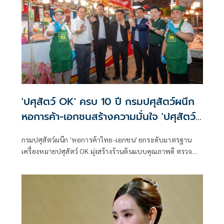
'ปศุสัตว์ OK' ครบ 10 ปี กรมปศุสัตว์ผนึก
หอการค้า-เอกชนสร้างความมั่นใจ 'ปศุสัตว์
ไทยปลอดภัย ไม่แพง'
กรมปศุสัตว์ผนึก 'หอการค้าไทย-เอกชน' ยกระดับมาตรฐาน
เครื่องหมายปศุสัตว์ OK มุ่งสร้างร้านต้นแบบคุณภาพดี ตรวจ
สอบย้อนกลับได้ เสริมความมั่นใจผู้บริโภคสินค้าปศุสัตว์ไทย
ปลอดภัยทุกคำ-ไม่แพง