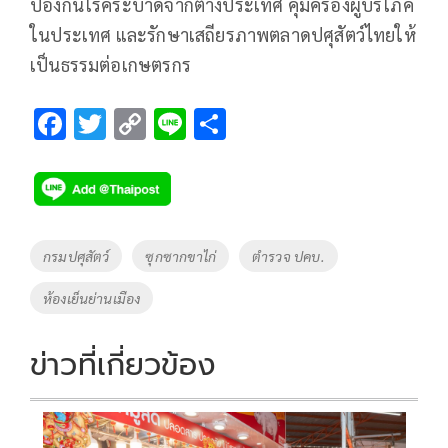
ป้องกันโรคระบาดจากต่างประเทศ คุ้มครองผู้บริโภค
ในประเทศ และรักษาเสถียรภาพตลาดปศุสัตว์ไทยให้
เป็นธรรมต่อเกษตรกร
F
T
C
Li
S
ac
wi
o
n
h
e
tt
p
e
ar
b
er
y
e
o
Li
Tags
กรมปศุสัตว์
ซุกซากขาไก่
ตำรวจ ปคบ.
o
n
ห้องเย็นย่านเมือง
k
k
ข่าวที่เกี่ยวข้อง