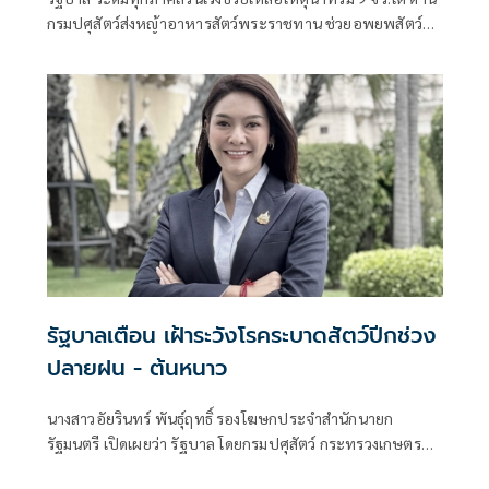
กรมปศุสัตว์ส่งหญ้าอาหารสัตว์พระราชทาน ช่วยอพยพสัตว์
เลี้ยง เตรียมแผนฟื้นฟูอาชีพเกษตรหลังน้ำลด
รัฐบาลเตือน เฝ้าระวังโรคระบาดสัตว์ปีกช่วง
ปลายฝน - ต้นหนาว
นางสาวอัยรินทร์ พันธุ์ฤทธิ์ รองโฆษกประจำสำนักนายก
รัฐมนตรี เปิดเผยว่า รัฐบาล โดยกรมปศุสัตว์ กระทรวงเกษตร
และสหกรณ์ เตือนเกษตรกรให้เฝ้าระวังโรคระบาดสัตว์ปีกใน