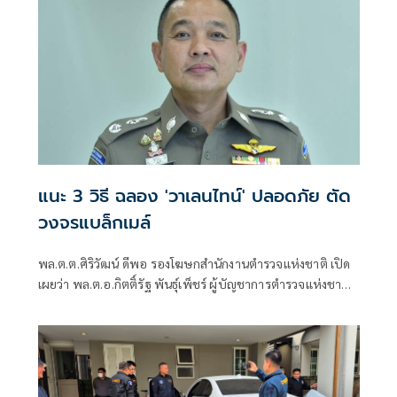
แนะ 3 วิธี ฉลอง 'วาเลนไทน์' ปลอดภัย ตัด
วงจรแบล็กเมล์
พล.ต.ต.ศิริวัฒน์ ดีพอ รองโฆษกสำนักงานตำรวจแห่งชาติ เปิด
เผยว่า พล.ต.อ.กิตติ์รัฐ พันธุ์เพ็ชร์ ผู้บัญชาการตำรวจแห่งชาติ
มีความห่วงใยพี่น้องประชาชนในช่วงเทศกาลวาเลนไทน์