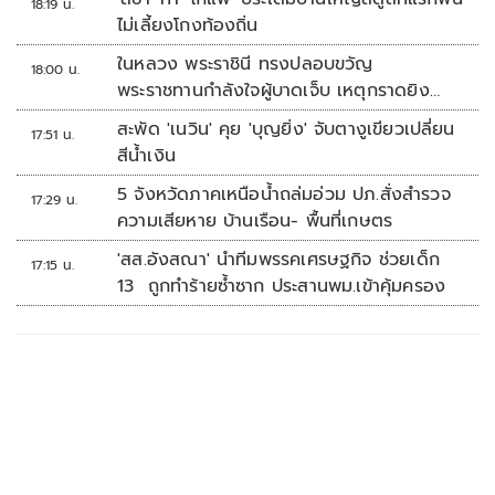
18:19 น.
ไม่เลี้ยงโกงท้องถิ่น
ในหลวง พระราชินี ทรงปลอบขวัญ
18:00 น.
พระราชทานกำลังใจผู้บาดเจ็บ เหตุกราดยิง
รร.เทพศิรินทร์นนทบุรี
สะพัด 'เนวิน' คุย 'บุญยิ่ง' จับตางูเขียวเปลี่ยน
17:51 น.
สีน้ำเงิน
5 จังหวัดภาคเหนือน้ำถล่มอ่วม ปภ.สั่งสำรวจ
17:29 น.
ความเสียหาย บ้านเรือน- พื้นที่เกษตร
'สส.อังสณา' นำทีมพรรคเศรษฐกิจ ช่วยเด็ก
17:15 น.
13 ถูกทำร้ายซ้ำซาก ประสานพม.เข้าคุ้มครอง