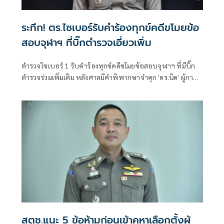
ระทึก! ตร.ไซเบอร์รับคำร้องทุกข์คดีขโมยข้อ
สอบจุฬาฯ ที่บิ๊กตำรวจเอี่ยวเพิ่ม
ตำรวจไซเบอร์ 1 รับคำร้องทุกข์คดีขโมยข้อสอบจุฬาฯ ที่มีบิ๊ก
ตำรวจร่วมเพิ่มเติม หลังศาลมีคำพิพากษาจำคุก 'ดร.นิด' ผู้การ
สอท.1 เร่งรวบรวมพยานหลักฐานให้ความเป็นธรรมทุกฝ่าย
สตช.แนะ 5 ข้อห้ามก่อนเข้าคูหาเลือกตั้งผู้