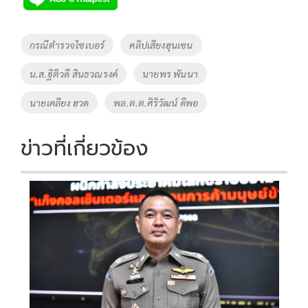
b
er
y
e
o
Li
Tags
กรณีตำรวจไซเบอร์
คลิปเสียงฮุนเซน
o
n
น.ส.ฐิติวดี สินธวณรงค์
นายพร พันนา
k
k
นายเคลียง ฮวด
พล.ต.ต.ศิริวัฒน์ ดีพอ
ข่าวที่เกี่ยวข้อง