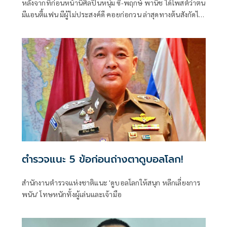
หลังจากที่ก่อนหน้านี้ศิลปินหนุ่ม ซี-พฤกษ์ พานิช ได้โพสต์ว่าตน
มีแอนตี้แฟน มีผู้ไม่ประสงค์ดี คอยก่อกวน ล่าสุดทางต้นสังกัดได้
โพสต์ภาพหนุ่มซีเข้าพบ พล.ต.ต.ศิริวัฒน์ ดีพอ ผู้บังคับการ
ตำรวจสืบสวนสอบสวนอาชญากรรมทางเทคโนโลยี 1
(ผบก.สอท.1) เพื่อร้องทุกข์และดำเนินการทางกฎหมายกับผู้ที่
เผยแพร่ข้อมูล ภาพ คลิปวิดีโอ ผ่านสื่อสังคมออนไลน์ ซึ่งอาจเข้า
ข่ายเป็นข้อมูลอันเป็นเท็จ
ตำรวจแนะ 5 ข้อก่อนถ่างตาดูบอลโลก!
สำนักงานตำรวจแห่งชาติแนะ 'ดูบอลโลกให้สนุก หลีกเลี่ยงการ
พนัน' โทษหนักทั้งผู้เล่นและเจ้ามือ