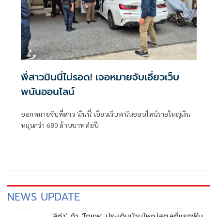
พี่สาวมินนี่ไม่รอด! เจอหมายจับเอี่ยวเว็บ
พนันออนไลน์
ออกหมายจับพี่สาว 'มินนี่' เอี่ยวเว็บพนันออนไลน์รายใหญ่เงิน
หมุนกว่า 680 ล้านบาทต่อปี
NEWS UPDATE
'ลิซ่า' ท้า 'โกแพ' ประเดิมบ้านใหญ่สตูลที่แรกฟัน