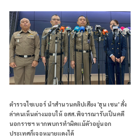
ตำรวจไซเบอร์ นำสำนวนคลิปเสียง 'ฮุน เซน' สั่ง
ล่าคนเห็นต่างมอบให้ อสส.พิจารณารับเป็นคดี
นอกราชฯ หากพบกรทำผิดเเม้ตัวอยู่นอก
ประเทศก็เจอหมายเเดงได้