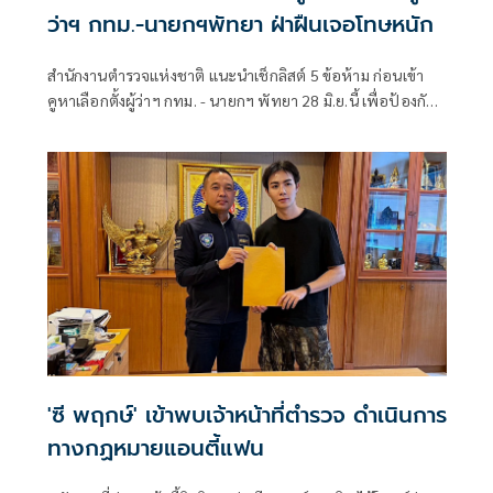
ว่าฯ กทม.-นายกฯพัทยา ฝ่าฝืนเจอโทษหนัก
สำนักงานตำรวจแห่งชาติ แนะนำเช็กลิสต์ 5 ข้อห้าม ก่อนเข้า
คูหาเลือกตั้งผู้ว่าฯ กทม. - นายกฯ พัทยา 28 มิ.ย.นี้ เพื่อป้องกัน
การทำผิดกฎหมาย โทษปรับ-จำคุก หรือ เพิกถอนการเลือกตั้ง
'ซี พฤกษ์' เข้าพบเจ้าหน้าที่ตำรวจ ดำเนินการ
ทางกฏหมายแอนตี้แฟน