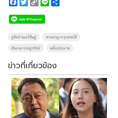
F
T
C
Li
S
ac
wi
o
n
h
e
tt
p
e
ar
b
er
y
e
o
Li
Tags
ชูวิทย์ กมลวิศิษฎ์
ศาลอาญากรุงเทพใต้
o
n
สันธนะ ประยูรรัตน์
หมิ่นประมาท
k
k
ข่าวที่เกี่ยวข้อง