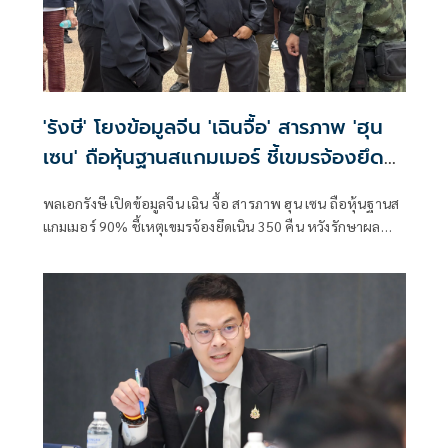
'รังษี' โยงข้อมูลจีน 'เฉินจื้อ' สารภาพ 'ฮุน
เซน' ถือหุ้นฐานสแกมเมอร์ ชี้เขมรจ้องยึด
เนิน 350 คืน
พลเอกรังษี เปิดข้อมูลจีน เฉิน จื้อ สารภาพ ฮุน เซน ถือหุ้นฐานส
แกมเมอร์ 90% ชี้เหตุเขมรจ้องยึดเนิน 350 คืน หวังรักษาผล
ประโยชน์–เพิ่มแต้มต่อก่อนเจรจา JBC