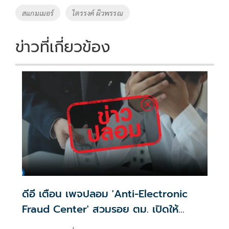
o
Li
Tags
สแกมเมอร์
ไตรรงค์ ผิวพรรณ
o
n
k
k
ข่าวที่เกี่ยวข้อง
ดีอี เตือน เพจปลอม 'Anti-Electronic
Fraud Center' สวมรอย ตม. เปิดให้
ติดตามรับเงินคืนจาก 'สแกมเมอร์' ระวัง