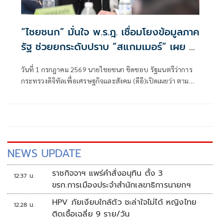
“ไชยชนก” มั่นใจ พ.ร.ฎ. เชื่อมโยงข้อมูลภาค
รัฐ ช่วยยกระดับปราบ “สแกมเมอร์” เผย 4
เดือน มูลค่าความเสียหายลดลงกว่า 74%
วันที่ 1 กรกฎาคม 2569 นายไชยชนก ชิดชอบ รัฐมนตรีว่าการ
กระทรวงดิจิทัลเพื่อเศรษฐกิจและสังคม (ดีอี)เปิดเผยว่า ตามที่
พระราชกฤษฎีกาการเปิดเผยข้อมูลข่าวสารส่วนบุคคลที่อยู่ใน
ความควบคุมดูแลของหน่วยงานของรัฐต่อหน่วยงานของรัฐแห่ง
อื่น พ.ศ. 2569 มีผลบังคับใช้แล้วนั้น (เมื่อวันที่ 30 มิถุนายน
2569)
NEWS UPDATE
ราชกิจจาฯ แพร่คำสั่งอนุทิน ตั้ง 3
12:37 น.
ขรก.การเมืองประจำสำนักเลขาธิการนายกฯ
HPV ภัยเงียบใกล้ตัว ชะล่าใจไม่ได้ หญิงไทย
12:28 น.
ติดเชื้อเฉลี่ย 9 ราย/วัน