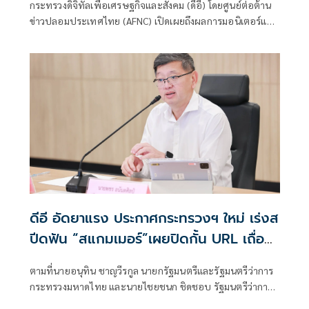
กระทรวงดิจิทัลเพื่อเศรษฐกิจและสังคม (ดีอี) โดยศูนย์ต่อต้าน
สูญเงิน-ข้อมูลส่วนบุคคล
ข่าวปลอมประเทศไทย (AFNC) เปิดเผยถึงผลการมอนิเตอร์และ
รับแจ้งข่าวปลอม ซึ่งเป็นไปตามนโยบายการป้องกันและแก้ไข
ปัญหาภัยความมั่นคงและภัยทางสังคมของนายไชยชนก ชิดชอบ
รัฐมนตรีว่าการกระทรวงดิจิทัลเพื่อเศรษฐกิจและสังคม (ดีอี)
โดยยกระดับความสำคัญเรื่องการสร้างความตระหนักรู้เท่าทัน
ภัยอาชญากรรมทางเทคโนโลยี ข่าวปลอม และข้อมูลบิดเบือน
ดีอี อัดยาแรง ประกาศกระทรวงฯ ใหม่ เร่งส
ปีดฟัน “สแกมเมอร์”เผยปิดกั้น URL เถื่อน
แล้วกว่า 8.8 แสนรายการ
ตามที่นายอนุทิน ชาญวีรกูล นายกรัฐมนตรีและรัฐมนตรีว่าการ
กระทรวงมหาดไทย และนายไชยชนก ชิดชอบ รัฐมนตรีว่าการ
กระทรวงดิจิทัลเพื่อเศรษฐกิจและสังคม ได้มอบนโยบายเร่งรัด