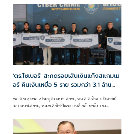
ป้องกันและปราบปรามอาชญากรรมออนไลน์ กระทรวงดีอี
'ตร.ไซเบอร์' สะกดรอยเส้นเงินแก๊งสแกมเม
อร์ คืนเงินเหยื่อ 5 ราย รวมกว่า 3.1 ล้าน
บาท
พล.ต.ท.สุรพล เปรมบุตร ผบช.สอท., พล.ต.ต.ทินกร รังมาตย์
รอง ผบช.สอท., พล.ต.ต.ชัชปัณฑกานต์ คล้ายคลึง รอง
ผบช.สอท., พล.ต.ต.ศรายุทธ จุณณวัตต์ ผบก.ส