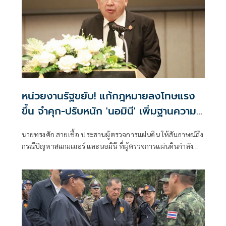
หน่วยงานรัฐขยับ! แก้กฎหมายลงโทษแรง
ขึ้น จำคุก-ปรับหนัก 'นอมินี' เพิ่มฐานความ
ผิดฟอกเงิน ยึดที่ดินด้วย
นายทรงศัก สายเชื้อ ประธานผู้ตรวจการแผ่นดิน ให้สัมภาษณ์ถึง
กรณีปัญหาสแกมเมอร์ และนอมินี ที่ผู้ตรวจการแผ่นดินกำลัง
ดำเนินการอยู่ ว่า สำหรับปัญหาที่เกี่ยวข้องกับประเทศเพื่อน
บ้านและต่างประเทศ อาทิ เรื่องสแกมเมอร์ ผู้ตรวจการแผ่นดิน
ได้ลงพื้นที่ตามรอยแนวชายแดนหลายแห่ง เ