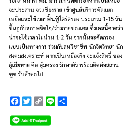
รอเจ้าหน้าที่ พม. มาร่วมกันคัดกรองหากเป็นเหยื่อ
จะประสาน จว.เชียงราย เข้าศูนย์บริการคัดแยก
เหยื่อและใช้เวลาฟื้นฟู้ไตร่ตรอง ประมาณ 1-15 วัน
ขึ้นอู่กับสภาพจิตใจ/ร่างกายของเคส ซึ่งเคสนี้คาดว่า
น่าจะใช้เวลาไม่น่าน 1-2 วัน จากนั้นจะคัดกรอง
แบบเป็นทางการ ร่วมกับสหวิชาชีพ นักจิตวิทยา นัก
สงคมสงเคราะห์ หากเป็นเหยื่อจริง จะแจ้งสิทธิ์ ของ
ผู้เสียหาย คือ คุ้มครอง รักษาตัว พร้อมติดต่อสถาน
ฑูต รับตัวต่อไป
F
T
C
Li
S
ac
wi
o
n
h
e
tt
p
e
ar
b
er
y
e