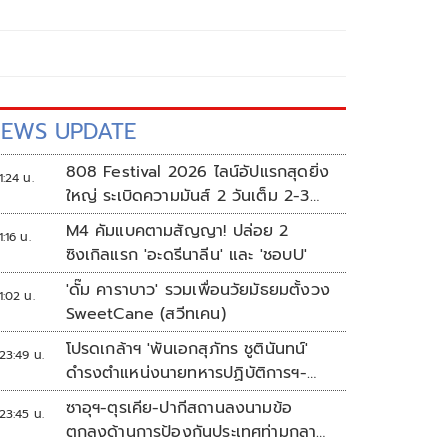
EWS UPDATE
808 Festival 2026 ไลน์อัปแรกสุดยิ่ง
1:24 น.
ใหญ่ ระเบิดความมันส์ 2 วันเต็ม 2-3
ต.ค.นี้
M4 คัมแบคตามสัญญา! ปล่อย 2
1:16 น.
ซิงเกิลแรก 'อะดรีนาลีน' และ 'ชอบU'
'ดั๊ม คาราบาว' รวมเพื่อนวัยมัธยมตั้งวง
1:02 น.
SweetCane (สวีทเคน)
โปรดเกล้าฯ 'พันเอกสุภัทร ชูตินันทน์'
23:49 น.
ดำรงตำแหน่งนายทหารปฏิบัติการฯ-
พระราชทานยศ 'พลตรี'
ซาอุฯ-ตุรเคีย-ปากีสถานลงนามข้อ
23:45 น.
ตกลงด้านการป้องกันประเทศท่ามกลาง