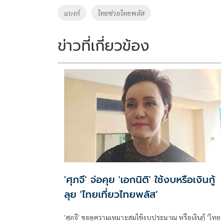
o
n
แบงก์
ไทยช่วยไทยพลัส
k
k
ข่าวที่เกี่ยวข้อง
'ศุภจี' จ่อคุย 'เอกนิติ' ใช้งบหรือเงินกู้
ลุย 'ไทยเที่ยวไทยพลัส'
'ศุภจี' ขอดูความเหมาะสมใช้งบประมาณ หรือเงินกู้ 'ไทย