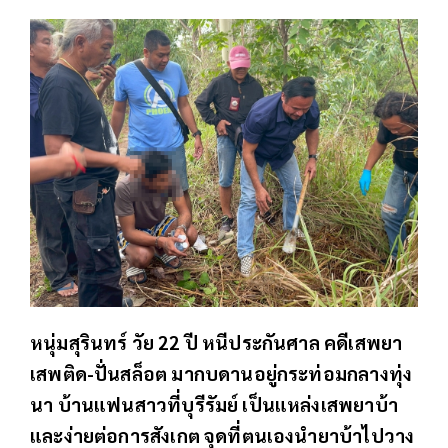
หนุ่มสุรินทร์ วัย 22 ปี หนีประกันศาล คดีเสพยา
เสพติด-ปั่นสล็อต มากบดานอยู่กระท่อมกลางทุ่ง
นา บ้านแฟนสาวที่บุรีรัมย์ เป็นแหล่งเสพยาบ้า
และง่ายต่อการสังเกต จุดที่ตนเองนำยาบ้าไปวาง