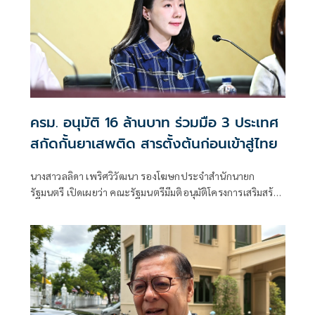
ครม. อนุมัติ 16 ล้านบาท ร่วมมือ 3 ประเทศ
สกัดกั้นยาเสพติด สารตั้งต้นก่อนเข้าสู่ไทย
นางสาวลลิดา เพริศวิวัฒนา รองโฆษกประจำสำนักนายก
รัฐมนตรี เปิดเผยว่า คณะรัฐมนตรีมีมติอนุมัติโครงการเสริมสร้าง
และยกระดับความร่วมมือกับประเทศเพื่อนบ้านในการสกัดกั้น
ยาเสพติดและทำลายเครือข่ายการค้ายาเสพติดระหว่าง
ประเทศ ประจำปีงบประมาณ พ.ศ. 2569 วงเงินรวม 16 ล้าน
บาท ตามที่กระทรวงยุติธรรม โดยสำนักงานคณะกรรมการ
ป้องกันและปราบปรามยาเสพติด หรือสำนักงาน ป.ป.ส.