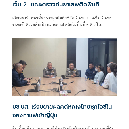
เจ็บ 2 ขณะตรวจค้นยาเสพติดพื้นที่
อ.ตากใบ
เกิดเหตุเจ้าหน้าที่ตำรวจถูกยิงเสียชีวิต 2 นาย บาดเจ็บ 2 นาย
ขณะเข้าตรวจค้นเป้าหมายยาเสพติดในพื้นที่ อ.ตากใบ
จ.นราธิวาส
บช.ปส. เร่งขยายผลคดีหญิงไทยซุกไอซ์ใน
ซองกาแฟเข้าญี่ปุ่น
สืบเนื่อง ที่ปรากฏข่าวหญิงไทยรับจ้างหิ้วของเข้าประเทศญี่ปุ่น