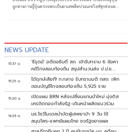
ถูกทางการญี่ปุ่นตรวจพบเป็นยาเสพติดประเภทไอซ์ซุกซ่อนอยู่
ในซองกาแฟสำเร็จรูป พล.ต.อ.กิตติ์รัฐ พันธุ์เพ็ชร์ ผบ.ตร.,
พล.ต.อ.สำราญ นวลมา รอง ผบ.ตร. ในฐานะ ผอ.ศอ.ปส.ตร.,
พล.ต.อ.สมประสงค์ เย็นท้วม ที่ปรึกษาพิเศษ ต
NEWS UPDATE
'ธีรุตม์' อดีตอธิบดี สถ. เข้ารับทราบ 6 ข้อหา
15:37 น.
คดีโกงสอบท้องถิ่น สรุปสำนวนส่ง ป.ป.ช.
สัปดาห์หน้า
ได้ฤกษ์เสียที! ก.กลาง รับทราบมติ กสถ. เพิก
15:25 น.
ถอนบัญชีโกงสอบท้องถิ่น 5,925 ราย
เปิดแผน BRN หลังเปลี่ยนแกนนำใหม่ มุ่งดิส
15:20 น.
เครดิตกองกำลังรัฐ-เดินหน้าผลิตแนวร่วม
มธ.โชว์โมเดลบำบัดผู้เสพยาบ้า 9 วัน ใช้
14:29 น.
สมุนไพร-แพทย์แผนไทย ชงรัฐขยายผล
ศาลฎีกายืนคุก 2 ปี คนขับรถบัส มข. คดีชน