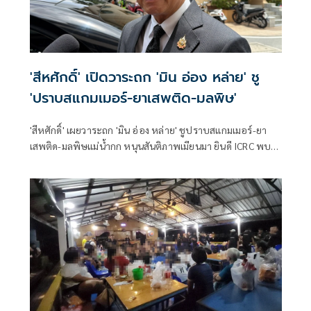
'สีหศักดิ์' เปิดวาระถก 'มิน อ่อง หล่าย' ชู
'ปราบสแกมเมอร์-ยาเสพติด-มลพิษ'
'สีหศักดิ์' เผยวาระถก 'มิน อ่อง หล่าย' ชูปราบสแกมเมอร์-ยา
เสพติด-มลพิษแม่น้ำกก หนุนสันติภาพเมียนมา ยินดี ICRC พบ
'ซูจี' มองเป็นสัญญาณดีต่อบรรยากาศการเมือง