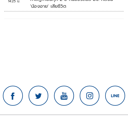
14:25 น.
'น้องอาย' เสียชีวิต