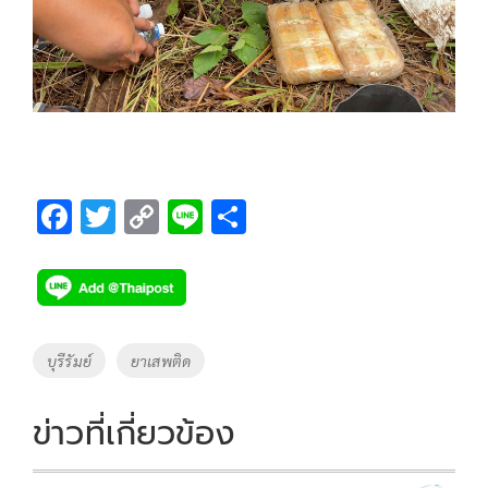
F
T
C
Li
S
ac
wi
o
n
h
e
tt
p
e
ar
b
er
y
e
o
Li
Tags
บุรีรัมย์
ยาเสพติด
o
n
k
k
ข่าวที่เกี่ยวข้อง