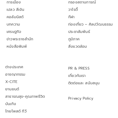
การเมือง
กรองสถานการณ์
เปลว สีเงิน
วาไรตี้
คอลัมนิสต์
กีฬา
บทความ
ท่องเที่ยว – ศิลปวัฒนธรรม
เศรษฐกิจ
ประชาสัมพันธ์
ข่าวพระราชสำนัก
ภูมิภาค
หนังสือพิมพ์
สิ่งแวดล้อม
ต่างประเทศ
PR & PRESS
อาชญากรรม
เกี่ยวกับเรา
X-CITE
ติดต่อและ สนับสนุน
ยานยนต์
สาธารณสุข-คุณภาพชีวิต
Privacy Policy
บันเทิง
ไทยโพสต์ ทีวี