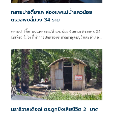
ทลายปาร์ตี้ยาเค ล่องแพแม่น้ำแควน้อย
ตรวจพบฉี่ม่วง 34 ราย
ทลายปาร์ตี้ยาบนแพล่องแม่น้ำแควน้อย จับยาเค ตรวจพบ 34
นักเที่ยว ฉี่ม่วง ที่ทำการปกครองจังหวัดกาญจนบุรี และอําเภอ
เมืองกาญจนบุรี เปิดยุทธการ 90 วัน พิทักษ์สันติราษฎร์ พิฆาต
ยาเสพติด
นราธิวาสเดือด! ตร.ถูกยิงเสียชีวิต 2 บาด