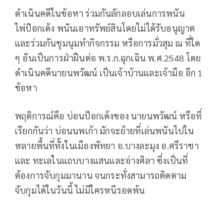
ดำเนินคดีในข้อหา ร่วมกันลักลอบเล่นการพนัน
ไพ่ป๊อกเด้ง พนันเอาทรัพย์สินโดยไม่ได้รับอนุญาต
และร่วมกันชุมนุมทำกิจกรรม หรือการมั่วสุม ณ ที่ใด
ๆ อันเป็นการฝ่าฝืนต่อ พ.ร.ก.ฉุกเฉิน พ.ศ.2548 โดย
ดำเนินคดีนายนพวัฒน์ เป็นเจ้าบ้านและเจ้ามือ อีก 1
ข้อหา
พฤติการณ์คือ บ่อนป๊อกเด้งของ นายนพวัฒน์ หรือที่
เรียกกันว่า บ่อนนพเก้า มักจะย้ายที่เล่นพนันไปใน
หลายพื้นที่ทั้งในเมืองพัทยา อ.บางละมุง อ.ศรีราชา
และ ทะเลในแถบบางแสนและอ่างศิลา ซึ่งเป็นที่
ต้องการจับกุมมานาน จนกระทั่งสามารถติดตาม
จับกุมได้ในวันนี้ ไม่มีใครหนีรอดพ้น