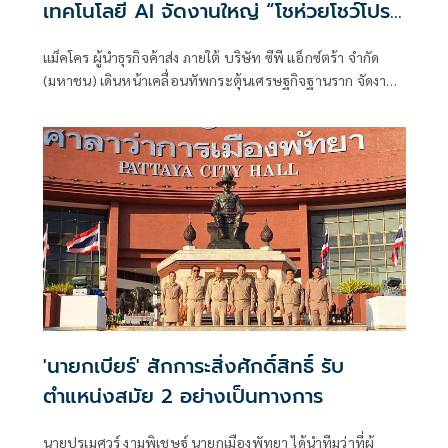
เทคโนโลยี AI จัดงานใหญ่ “โชห่วยโชว์โปร
ออนทัวร์” หนุนผู้ประกอบการท้องถิ่นสร้าง
แม็คโคร ผู้นำธุรกิจค้าส่ง ภายใต้ บริษัท ซีพี แอ็กซ์ตร้า จำกัด
กำไรยั่งยืน
(มหาชน) เดินหน้าเคลื่อนทัพกระตุ้นเศรษฐกิจฐานราก จัดงาน
ใหญ่เพื่อผู้ประกอบการค้าปลีกรายย่อย
'นายกเบียร์' สักการะสิ่งศักดิ์สิทธิ์ รับ
ตำแหน่งสมัย 2 อย่างเป็นทางการ
นายปรเมศวร์ งามพิเชษฐ์ นายกเมืองพัทยา ได้นำทีมว่าที่ผู้