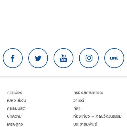
การเมือง
กรองสถานการณ์
เปลว สีเงิน
วาไรตี้
คอลัมนิสต์
กีฬา
บทความ
ท่องเที่ยว – ศิลปวัฒนธรรม
เศรษฐกิจ
ประชาสัมพันธ์