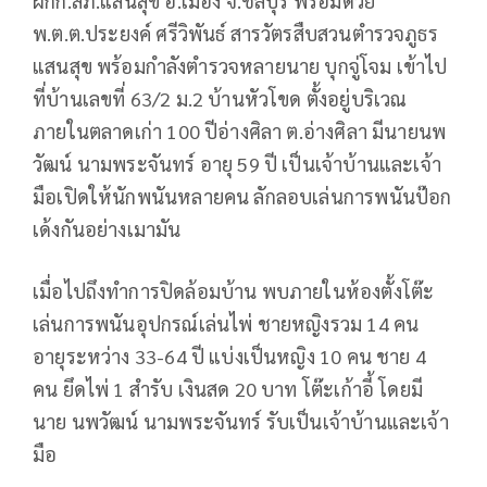
ผกก.สภ.แสนสุข อ.เมือง จ.ชลบุรี พร้อมด้วย
พ.ต.ต.ประยงค์ ศรีวิพันธ์ สารวัตรสืบสวนตำรวจภูธร
แสนสุข พร้อมกำลังตำรวจหลายนาย บุกจู่โจม เข้าไป
ที่บ้านเลขที่ 63/2 ม.2 บ้านหัวโขด ตั้งอยู่บริเวณ
ภายในตลาดเก่า 100 ปีอ่างศิลา ต.อ่างศิลา มีนายนพ
วัฒน์ นามพระจันทร์ อายุ 59 ปี เป็นเจ้าบ้านและเจ้า
มือเปิดให้นักพนันหลายคน ลักลอบเล่นการพนันป๊อก
เด้งกันอย่างเมามัน
เมื่อไปถึงทำการปิดล้อมบ้าน พบภายในห้องตั้งโต๊ะ
เล่นการพนันอุปกรณ์เล่นไพ่ ชายหญิงรวม 14 คน
อายุระหว่าง 33-64 ปี แบ่งเป็นหญิง 10 คน ชาย 4
คน ยึดไพ่ 1 สำรับ เงินสด 20 บาท โต๊ะเก้าอี้ โดยมี
นาย นพวัฒน์ นามพระจันทร์ รับเป็นเจ้าบ้านและเจ้า
มือ