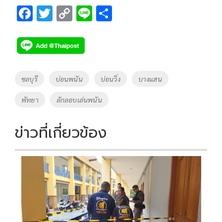
F
T
C
Li
S
ac
wi
o
n
h
e
tt
p
e
ar
b
er
y
e
o
Li
Tags
ชลบุรี
บ่อนพนัน
บ่อนวิ่ง
บางแสน
o
n
พัทยา
ลักลอบเล่นพนัน
k
k
ข่าวที่เกี่ยวข้อง