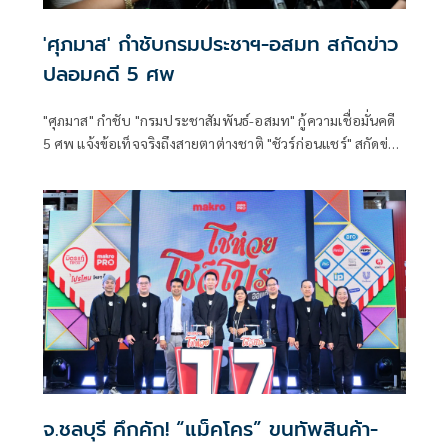
'ศุภมาส' กำชับกรมประชาฯ-อสมท สกัดข่าว
ปลอมคดี 5 ศพ
"ศุภมาส" กำชับ "กรมประชาสัมพันธ์-อสมท" กู้ความเชื่อมั่นคดี
5 ศพ แจ้งข้อเท็จจริงถึงสายตาต่างชาติ "ชัวร์ก่อนแชร์" สกัดข่าว
ปลอมซ้ำเติมครอบครัวเหยื่อ
จ.ชลบุรี คึกคัก! “แม็คโคร” ขนทัพสินค้า-