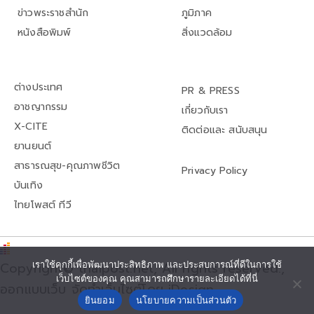
ข่าวพระราชสำนัก
ภูมิภาค
หนังสือพิมพ์
สิ่งแวดล้อม
ต่างประเทศ
PR & PRESS
อาชญากรรม
เกี่ยวกับเรา
X-CITE
ติดต่อและ สนับสนุน
ยานยนต์
สาธารณสุข-คุณภาพชีวิต
Privacy Policy
บันเทิง
ไทยโพสต์ ทีวี
Copyright© thaipost.net, All rights reserved.,
เราใช้คุกกี้เพื่อพัฒนาประสิทธิภาพ และประสบการณ์ที่ดีในการใช้
เว็บไซต์ของคุณ คุณสามารถศึกษารายละเอียดได้ที่นี่
ออกแบบเว็บ จัดทำเว็บไซต์โดย iDesign
ยินยอม
นโยบายความเป็นส่วนตัว