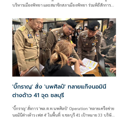
บริหารเมืองพัทยา และสมาชิกสภาเมืองพัทยา ร่วมพิธีสักการะ
สิ่งศักดิ์สิทธิ์ประจำศาลาว่าการเมืองพัทยา
'บิ๊กราญ' สั่ง 'นพศิลป์' ทลายแก๊งนอมินี
ต่างด้าว 41 จุด ชลบุรี
'บิ๊กราญ' สั่งการ 'พล.ต.ท.นพศิลป์' Operation 'ทลายเครือข่าย
นอมินีต่างด้าว เฟส 4' ในพื้นที่ จ.ชลบุรี 41 เป้าหมาย 33 บริษัท
มูลค่าความเสียหาย 235 ล้านบาท