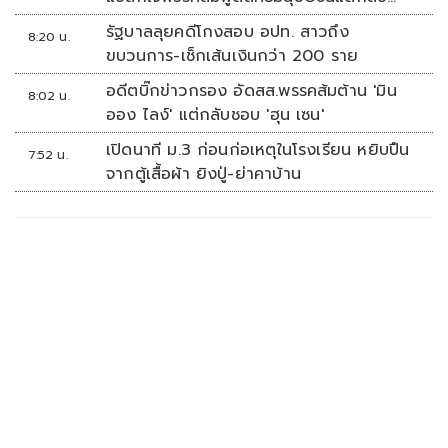
เงียบ
รัฐบาลลุยคดีโกงสอบ อปท. สาวถึง
8:20 น.
ขบวนการ-เช็กเส้นเงินกว่า 200 ราย
อดีตบิ๊กข่าวกรอง อัดสส.พรรคส้มต้าน 'มิน
8:02 น.
ออง ไลง์' แต่กลับชอบ 'ฮุน เซน'
เปิดนาที ม.3 ก่อนก่อเหตุในโรงเรียน หยิบปืน
7:52 น.
จากตู้เสื้อผ้า ยิงปู่-ย่าคาบ้าน