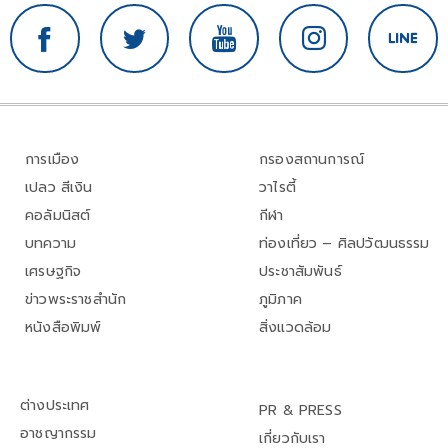
การเมือง
กรองสถานการณ์
เปลว สีเงิน
วาไรตี้
คอลัมนิสต์
กีฬา
บทความ
ท่องเที่ยว – ศิลปวัฒนธรรม
เศรษฐกิจ
ประชาสัมพันธ์
ข่าวพระราชสำนัก
ภูมิภาค
หนังสือพิมพ์
สิ่งแวดล้อม
ต่างประเทศ
PR & PRESS
อาชญากรรม
เกี่ยวกับเรา