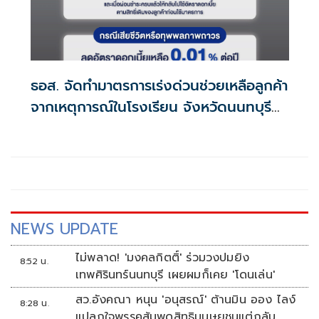
ธอส. จัดทำมาตรการเร่งด่วนช่วยเหลือลูกค้า
จากเหตุการณ์ในโรงเรียน จังหวัดนนทบุรี
กรณีเสียชีวิตหรือทุพพลภาพลดดอกเบี้ย
เหลือ 0.01% ต่อปี ตลอดอายุสัญญา
NEWS UPDATE
ไม่พลาด! 'มงคลกิตติ์' ร่วมวงปมยิง
8:52 น.
เทพศิรินทร์นนทบุรี เผยผมก็เคย 'โดนเล่น'
สว.อังคณา หนุน 'อนุสรณ์' ต้านมิน ออง ไลง์
8:28 น.
แปลกใจพรรคส้มพูดสิทธิมนุษยชนแต่กลับ