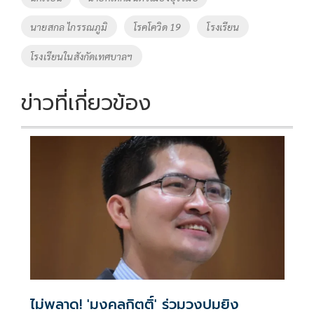
k
k
นายสกล ไกรรณภูมิ
โรคโควิด 19
โรงเรียน
โรงเรียนในสังกัดเทศบาลฯ
ข่าวที่เกี่ยวข้อง
ไม่พลาด! 'มงคลกิตติ์' ร่วมวงปมยิง