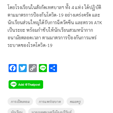
โดยโรงเรียนในสังกัดเทศบาลฯ ทั้ง 4 แห่ง ได้ปฏิบัติ
ตามมาตรการป้องกันโควิด-19 อย่างเคร่งครัด และ
นักเรียนส่วนใหญ่ได้รับการฉีดวัคซีน และตรวจ ATK
เป็นระยะ พร้อมกำชับให้นักเรียนสวมหน้ากาก
อนามัยตลอดเวลา ตามมาตรการป้องกันการแพร่
ระบาดของโรคโควิด-19
F
T
C
Li
S
ac
wi
o
n
h
e
tt
p
e
ar
b
er
y
e
o
Li
Tags
การเปิดเทอม
การแพร่ระบาด
คณะครู
o
n
นักเรียน
นายกเทศมนตรีเมืองบุรีรัมย์