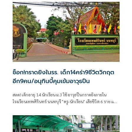
ช็อก!กราดยิงในรร. เด็ก14คร่า9ชีวิตวิกฤต
อีก9คน/อนุทินบี้คุมเข้มอาวุธปืน
สลด! เด็กอายุ 14 นักเรียน ม.3 ใช้อาวุธปืนกราดยิงภายใน
โรงเรียนเทพศิรินทร์ นนทบุรี "ครู-นักเรียน" เสียชีวิต 6 ราย และ
บาดเจ็บอื้อ ก่อนยิงตัวเองดับ พบยังก่อเหตุยิงปู่-ย่าที่บ้านพัก