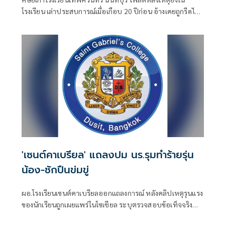
โรงเรียน เล่าประสบการณ์เมื่อเกือบ 20 ปีก่อน อ้างเคยถูกรีดไถ
ขโมยของ ขังและทำร้ายร่างกาย พร้อมระบุเคยร้องขอความช่วย
เหลือแต่ไม่
'เซนต์คาเบรียล' แถลงปม นร.รุมทำร้ายรุ่น
น้อง-ชักปืนข่มขู่
ผอ.โรงเรียนเซนต์คาเบรียลออกแถลงการณ์ หลังคลิปเหตุรุนแรง
ของนักเรียนถูกเผยแพร่ในโซเชียล ระบุตรวจสอบข้อเท็จจริง
และดำเนินมาตรการทางวินัยกับ