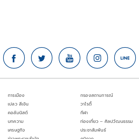
การเมือง
กรองสถานการณ์
เปลว สีเงิน
วาไรตี้
คอลัมนิสต์
กีฬา
บทความ
ท่องเที่ยว – ศิลปวัฒนธรรม
เศรษฐกิจ
ประชาสัมพันธ์
ข่าวพระราชสำนัก
ภูมิภาค