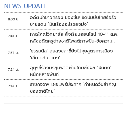
NEWS UPDATE
อดีตบิ๊กข่าวกรอง ของขึ้น! ซัดปมบีบไทยรื้อรั้ว
8:00 น.
ชายแดน ‘มันเรื่องอะไรของมึง’
หาดใหญ่วิทยาลัย สั่งเรียนออนไลน์ 10-11 ส.ค.
7:41 น.
หลังอดีตครูต่างชาติโพสต์ภาพปืน-ข้อความ
ข่มขู่
'ธรรมนัส' ลุยสงขลาชี้ยังไม่คุยสูตรการเมือง
7:37 น.
'เขียว-ส้ม-แดง'
อุตุฯชี้ร่องมรสุมพาดผ่านไทยส่งผล ‘ฝนตก’
7:24 น.
หนักหลายพื้นที่
ราชกิจจาฯ เผยแพร่ประกาศ ‘กำหนดวันสำคัญ
7:19 น.
ของชาติไทย’