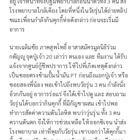
อยู่ เจ้าหน้าที่จึงปฐมพยาบาลก่อนนำตัวทั้ง 3 คน ส่ง
โรงพยาบาลใกล้เคียง โดยที่หนึ่งในวัยรุ่นได้ถ่ายคลิป
ขณะเพื่อนกำลังกินคุกกี้ห่อดังกล่าว ก่อนจะเริ่มมี
อาการ
นายเฉลิมชัย ภาคสุพโพธิ์ อาสาสมัครมูลนิธิร่วม
กตัญญู จุดปู่เจ้า 20 เล่าว่า ตนเอง และ ทีมงาน ได้รับ
แจ้งจากศูนย์กู้ชีพปราการ ให้ไปที่เกิดเหตุดังกล่าว
เป็นซอยตรงข้ามปั้มน้ำมัน PT ก่อนถึงแยกปู่เจ้า หรือ
ซอยสองพี่น้อง พอเข้าไปถึงพบวัยรุ่น 3 คน กำลังนั่ง
อ้วกกันอยู่ อาการร่อแร่ จึงได้เข้าไปดู และ สอบถาม
วัยรุ่นได้บอกว่ากินคุกกี้ ที่มีกัญชาผสม เข้าไปพอ
ทำการสัดค่าความดันโลหิต พบว่าวุ่นรุ่น ทั้ง 3 คน
ควานดันตก จึงให้การช่วยเหลือ ให้ออกซิเจน นำส่ง
โรงพยาบาล เท่าที่คุยกับวัยรุ่น เขาบอกว่าได้คุกกี้มา