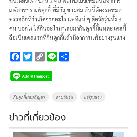
ชิ้นเดียวแต่กินกัน 3 คน พอกินแล้วเหมือนมีอาการ
แพ้อาหาร แพ้คุกกี้ ที่มีกัญชาผสม อันนี้ต้องรอหมอ
ตรวจอีกทีว่าเกิดจากอะไร แต่ที่แน่ ๆ คือวัยรุ่นทั้ง 3
คน บอกไม่ได้กินอะไรมาเลยมากินคุกกี้นี้แหละ เคสนี้
ถือเป็นเคสแรกที่กินคุกกี้แล้วมีอาการแพ้อย่างรุนแรง
F
T
C
Li
S
ac
wi
o
n
h
e
tt
p
e
ar
b
er
y
e
o
Li
Tags
กินคุกกี้ผสมกัญชา
สามวัยรุ่น
แพ้รุนแรง
o
n
k
k
ข่าวที่เกี่ยวข้อง