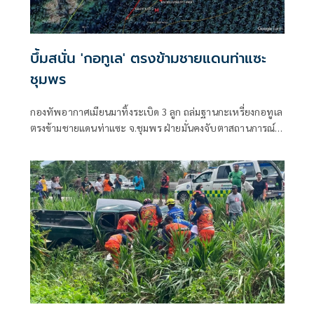
บึ้มสนั่น 'กอทูเล' ตรงข้ามชายแดนท่าแซะ
ชุมพร
กองทัพอากาศเมียนมาทิ้งระเบิด 3 ลูก ถล่มฐานกะเหรี่ยงกอทูเล
ตรงข้ามชายแดนท่าแซะ จ.ชุมพร ฝ่ายมั่นคงจับตาสถานการณ์
ใกล้ชิด