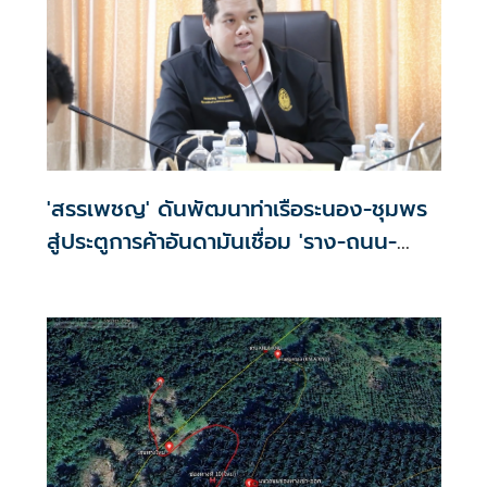
'สรรเพชญ' ดันพัฒนาท่าเรือระนอง-ชุมพร
สู่ประตูการค้าอันดามันเชื่อม 'ราง-ถนน-
ท่าเรือ'