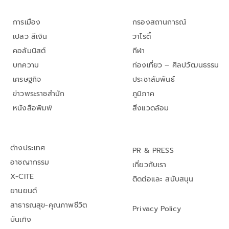
การเมือง
กรองสถานการณ์
เปลว สีเงิน
วาไรตี้
คอลัมนิสต์
กีฬา
บทความ
ท่องเที่ยว – ศิลปวัฒนธรรม
เศรษฐกิจ
ประชาสัมพันธ์
ข่าวพระราชสำนัก
ภูมิภาค
หนังสือพิมพ์
สิ่งแวดล้อม
ต่างประเทศ
PR & PRESS
อาชญากรรม
เกี่ยวกับเรา
X-CITE
ติดต่อและ สนับสนุน
ยานยนต์
สาธารณสุข-คุณภาพชีวิต
Privacy Policy
บันเทิง