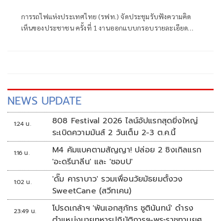
ระนอง'
การรถไฟแห่งประเทศไทย (รฟท.) จัดประชุมรับฟังความคิด
เห็นของประชาชน ครั้งที่ 1 งานออกแบบกรอบรายละเอียด
(Definitive Design) ของทางรถไฟ Standard Gauge และส่วน
เชื่อมต่อของโครงการก่อสร้างทางรถไฟช่วงชุมพร-ท่าเรือน้ำลึก
ระนอง
NEWS UPDATE
808 Festival 2026 ไลน์อัปแรกสุดยิ่งใหญ่
1:24 น.
ระเบิดความมันส์ 2 วันเต็ม 2-3 ต.ค.นี้
M4 คัมแบคตามสัญญา! ปล่อย 2 ซิงเกิลแรก
1:16 น.
'อะดรีนาลีน' และ 'ชอบU'
'ดั๊ม คาราบาว' รวมเพื่อนวัยมัธยมตั้งวง
1:02 น.
SweetCane (สวีทเคน)
โปรดเกล้าฯ 'พันเอกสุภัทร ชูตินันทน์' ดำรง
23:49 น.
ตำแหน่งนายทหารปฏิบัติการฯ-พระราชทานยศ