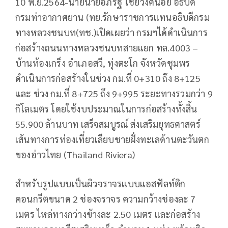
10 พ.ย.2564-นายนายอภิรัฐ ไชยวงศ์น้อย อธิบดี
กรมท่าอากาศยาน (ทย.รักษาราชการแทนอธิบดีกรม
ทางหลวงชนบท(ทช.)เปิดเผยว่า กรมฯได้ดำเนินการ
ก่อสร้างถนนทางหลวงชนบทสายแยก ทล.4003 –
บ้านท้องเกร็ง อำเภอสวี, ทุ่งตะโก จังหวัดชุมพร
ดำเนินการก่อสร้างในช่วง กม.ที่ 0+310 ถึง 8+125
และ ช่วง กม.ที่ 8+725 ถึง 9+995 ระยะทางรวมกว่า 9
กิโลเมตร โดยใช้งบประมาณในการก่อสร้างทั้งสิ้น
55.900 ล้านบาท เสร็จสมบูรณ์ ส่งเสริมยุทธศาสตร์
เส้นทางการท่องเที่ยวเลียบชายฝั่งทะเลด้านตะวันตก
ของอ่าวไทย (Thailand Riviera)
สำหรับรูปแบบเป็นผิวจราจรแบบแอสฟัลท์ติก
คอนกรีตขนาด 2 ช่องจราจร ความกว้างช่องละ 7
เมตร ไหล่ทางกว่างข้างละ 2.50 เมตร และก่อสร้าง