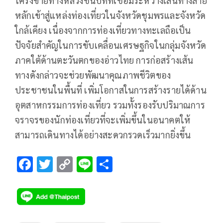
โครงข่ายทางหลวงชนบทที่เชื่อมระหว่างเส้นทางสาย
หลักเข้าสู่แหล่งท่องเที่ยวในจังหวัดชุมพรและจังหวัด
ใกล้เคียง เนื่องจากการท่องเที่ยวทางทะเลถือเป็น
ปัจจัยสำคัญในการขับเคลื่อนเศรษฐกิจในกลุ่มจังหวัด
ภาคใต้ด้านตะวันตกของอ่าวไทย การก่อสร้างเส้น
ทางดังกล่าวจะช่วยพัฒนาคุณภาพชีวิตของ
ประชาชนในพื้นที่ เพิ่มโอกาสในการสร้างรายได้ด้าน
อุตสาหกรรมการท่องเที่ยว รวมทั้งรองรับปริมาณการ
จราจรของนักท่องเที่ยวที่จะเพิ่มขึ้นในอนาคตให้
สามารถเดินทางได้อย่างสะดวกรวดเร็วมากยิ่งขึ้น
F
T
C
Li
S
ac
wi
o
n
h
e
tt
p
e
ar
b
er
y
e