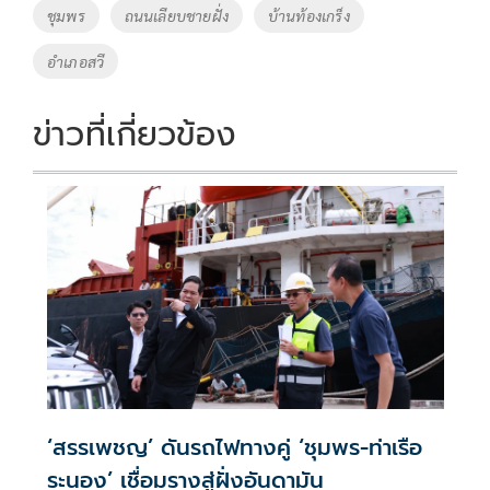
o
Li
Tags
ชุมพร
ถนนเลียบชายฝั่ง
บ้านท้องเกร็ง
o
n
อำเภอสวี
k
k
ข่าวที่เกี่ยวข้อง
‘สรรเพชญ’ ดันรถไฟทางคู่ ‘ชุมพร-ท่าเรือ
ระนอง’ เชื่อมรางสู่ฝั่งอันดามัน