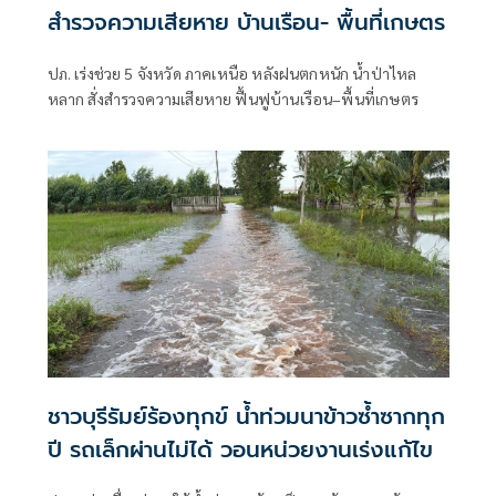
สำรวจความเสียหาย บ้านเรือน- พื้นที่เกษตร
ปภ. เร่งช่วย 5 จังหวัด ภาคเหนือ หลังฝนตกหนัก น้ำป่าไหล
หลาก สั่งสำรวจความเสียหาย ฟื้นฟูบ้านเรือน–พื้นที่เกษตร
ชาวบุรีรัมย์ร้องทุกข์ น้ำท่วมนาข้าวซ้ำซากทุก
ปี รถเล็กผ่านไม่ได้ วอนหน่วยงานเร่งแก้ไข