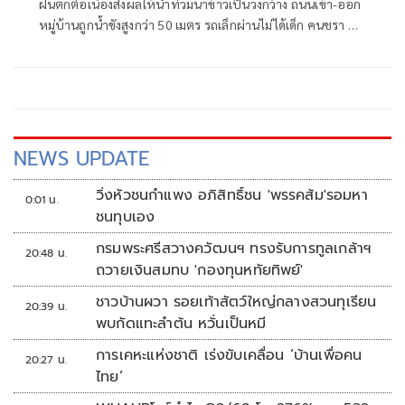
ฝนตกต่อเนื่องส่งผลให้น้ำท่วมนาข้าวเป็นวงกว้าง ถนนเข้า-ออก
หมู่บ้านถูกน้ำขังสูงกว่า 50 เมตร รถเล็กผ่านไม่ได้เด็ก คนชรา ผู้
พิการเดือดร้อน ชาวบ้านเผยเป็นปัญหาซ้ำซากมาหลายปีวอน
หน่วยงานที่เกี่ยวข้องแก้ไข ขณะ อบต.เคยเสนอของบมาวาง
บล็อกคอนเวิร์สแก้ปัญหาระยะยาว แต่ถูกโยกไปที่อื่น เตรียม
หางบทำถนนให้สูงขึ้นบรรเทาความเดือดร้อน
NEWS UPDATE
วิ่งหัวชนกำแพง อภิสิทธิ์ชน 'พรรคส้ม'รอมหา
0:01 น.
ชนทุบเอง
กรมพระศรีสวางควัฒนฯ ทรงรับการทูลเกล้าฯ
20:48 น.
ถวายเงินสมทบ 'กองทุนหทัยทิพย์'
ชาวบ้านผวา รอยเท้าสัตว์ใหญ่กลางสวนทุเรียน
20:39 น.
พบกัดแทะลำต้น หวั่นเป็นหมี
การเคหะแห่งชาติ เร่งขับเคลื่อน ‘บ้านเพื่อคน
20:27 น.
ไทย’