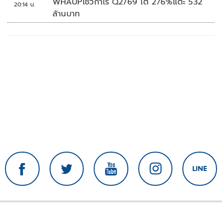
WHAUPโชว์กำไร Q2/69 โต 276%แตะ 532
20:14 น.
ล้านบาท