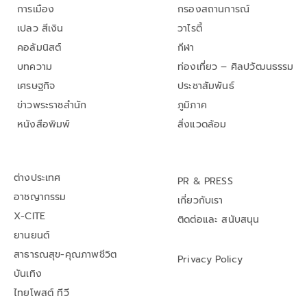
การเมือง
กรองสถานการณ์
เปลว สีเงิน
วาไรตี้
คอลัมนิสต์
กีฬา
บทความ
ท่องเที่ยว – ศิลปวัฒนธรรม
เศรษฐกิจ
ประชาสัมพันธ์
ข่าวพระราชสำนัก
ภูมิภาค
หนังสือพิมพ์
สิ่งแวดล้อม
ต่างประเทศ
PR & PRESS
อาชญากรรม
เกี่ยวกับเรา
X-CITE
ติดต่อและ สนับสนุน
ยานยนต์
สาธารณสุข-คุณภาพชีวิต
Privacy Policy
บันเทิง
ไทยโพสต์ ทีวี