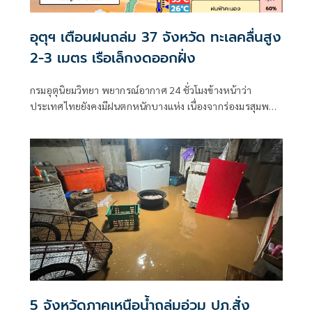
อุตุฯ เตือนฝนถล่ม 37 จังหวัด ทะเลคลื่นสูง
2-3 เมตร เรือเล็กงดออกฝั่ง
กรมอุตุนิยมวิทยา พยากรณ์อากาศ 24 ชั่วโมงข้างหน้าว่า
ประเทศไทยยังคงมีฝนตกหนักบางแห่ง เนื่องจากร่องมรสุมพาด
ผ่านตอนบนของภาคเหนือ และประเทศลาวตอนบน ประกอบ
กับมรสุมตะวันตกเฉียงใต้
5 จังหวัดภาคเหนือน้ำถล่มอ่วม ปภ.สั่ง