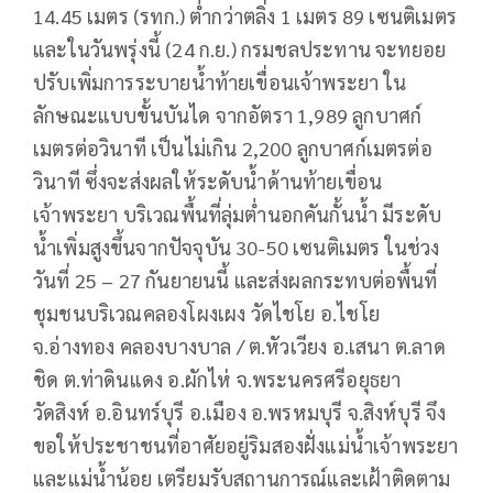
14.45 เมตร (รทก.) ต่ำกว่าตลิ่ง 1 เมตร 89 เซนติเมตร
และในวันพรุ่งนี้ (24 ก.ย.) กรมชลประทาน จะทยอย
ปรับเพิ่มการระบายน้ำท้ายเขื่อนเจ้าพระยา ใน
ลักษณะแบบขั้นบันได จากอัตรา 1,989 ลูกบาศก์
เมตรต่อวินาที เป็นไม่เกิน 2,200 ลูกบาศก์เมตรต่อ
วินาที ซึ่งจะส่งผลให้ระดับน้ำด้านท้ายเขื่อน
เจ้าพระยา บริเวณพื้นที่ลุ่มต่ำนอกคันกั้นน้ำ มีระดับ
น้ำเพิ่มสูงขึ้นจากปัจจุบัน 30-50 เซนติเมตร ในช่วง
วันที่ 25 – 27 กันยายนนี้ และส่งผลกระทบต่อพื้นที่
ชุมชนบริเวณคลองโผงเผง วัดไชโย อ.ไชโย
จ.อ่างทอง คลองบางบาล / ต.หัวเวียง อ.เสนา ต.ลาด
ชิด ต.ท่าดินแดง อ.ผักไห่ จ.พระนครศรีอยุธยา
วัดสิงห์ อ.อินทร์บุรี อ.เมือง อ.พรหมบุรี จ.สิงห์บุรี จึง
ขอให้ประชาชนที่อาศัยอยู่ริมสองฝั่งแม่น้ำเจ้าพระยา
และแม่น้ำน้อย เตรียมรับสถานการณ์และเฝ้าติดตาม