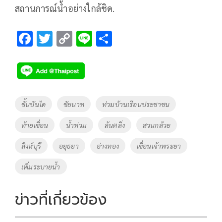
สถานการณ์น้ำอย่างใกล้ชิด.
F
T
C
Li
S
ac
wi
o
n
h
e
tt
p
e
ar
b
er
y
e
o
Li
Tags
ขั้นบันได
ชัยนาท
ท่วมบ้านเรือนประชาชน
o
n
ท้ายเขื่อน
น้ำท่วม
ล้นตลิ่ง
สวนกล้วย
k
k
สิงห์บุรี
อยุธยา
อ่างทอง
เขื่อนเจ้าพระยา
เพิ่มระบายน้ำ
ข่าวที่เกี่ยวข้อง