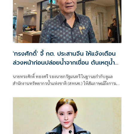
'ทรงศักดิ์' จี้ กต. ประสานจีน ให้แจ้งเตือน
ล่วงหน้าก่อนปล่อยน้ำจากเขื่อน ต้นเหตุน้ำ
โขงขึ้นลงผิดธรรมชาติ
นายทรงศักดิ์ ทองศรี รองนายกรัฐมนตรี ในฐานะกำกับดูแล
สำนักงานทรัพยากรน้ำแห่งชาติ (สทนช.) ให้สัมภาษณ์ถึงการเต
รียมรับมืออุทกภัยน้ำท่วมพื้นที่ภาคอีสานว่า นายอนุทิน ชาญวีร
กูล นายกรัฐมนตรี และรมว.มหาดไทย มอบให้รองนายกฯแต่ละ
คนไปกำกับดูแลน้ำแต่ละพื้นที่ ตนกำกับดูแลในพื้นที่อีสาน 20
จังหวัด