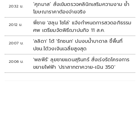
‘ศุภมาส’ สั่งเข้มตรวจคลินิกเสริมความงาม ย้ำ
20:32 น.
โฆษณาราคาต้องจ่ายจริง
พี่ชาย 'ฮลุน โซโล่' แจ้งกำหนดการสวดอภิธรรม
20:12 น.
ศพ เตรียมจัดพิธีฌาปนกิจ 11 ส.ค.
'ลลิดา' โต้ 'รักชนก' ปมงบน้ำบาดาล ชี้พื้นที่
20:07 น.
ปชน.ได้วงเงินเฉลี่ยสูงสุด
'พลพีร์' ลุยชายแดนสุรินทร์ สั่งเร่งรัดโครงการ
20:06 น.
ขยายไฟฟ้า 'ปราสาทตาควาย-เนิน 350'