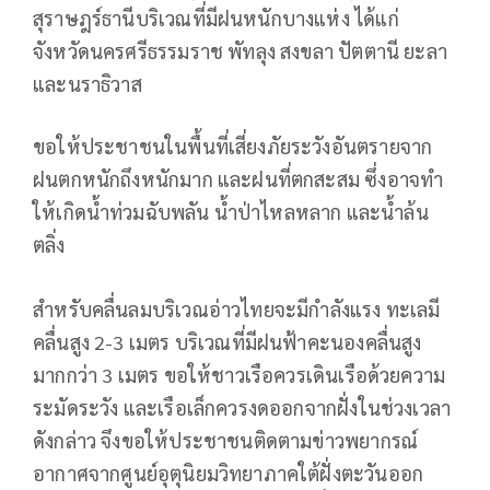
สุราษฎร์ธานีบริเวณที่มีฝนหนักบางแห่ง ได้แก่
จังหวัดนครศรีธรรมราช พัทลุง สงขลา ปัตตานี ยะลา
และนราธิวาส
ขอให้ประชาชนในพื้นที่เสี่ยงภัยระวังอันตรายจาก
ฝนตกหนักถึงหนักมาก และฝนที่ตกสะสม ซึ่งอาจทํา
ให้เกิดน้ำท่วมฉับพลัน น้ำป่าไหลหลาก และน้ำล้น
ตลิ่ง
สําหรับคลื่นลมบริเวณอ่าวไทยจะมีกําลังแรง ทะเลมี
คลื่นสูง 2-3 เมตร บริเวณที่มีฝนฟ้าคะนองคลื่นสูง
มากกว่า 3 เมตร ขอให้ชาวเรือควรเดินเรือด้วยความ
ระมัดระวัง และเรือเล็กควรงดออกจากฝั่งในช่วงเวลา
ดังกล่าว จึงขอให้ประชาชนติดตามข่าวพยากรณ์
อากาศจากศูนย์อุตุนิยมวิทยาภาคใต้ฝั่งตะวันออก