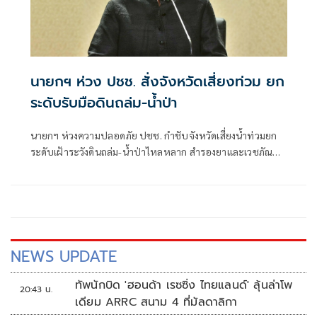
นายกฯ ห่วง ปชช. สั่งจังหวัดเสี่ยงท่วม ยก
ระดับรับมือดินถล่ม-น้ำป่า
นายกฯ ห่วงความปลอดภัย ปชช. กำชับจังหวัดเสี่ยงน้ำท่วมยก
ระดับเฝ้าระวังดินถล่ม-น้ำป่าไหลหลาก สำรองยาและเวชภัณฑ์
ไม่น้อยกว่า 72 ชม. ดูแลผู้ป่วยกลุ่มเปราะบางใกล้ชิด
NEWS UPDATE
ทัพนักบิด 'ฮอนด้า เรซซิ่ง ไทยแลนด์' ลุ้นล่าโพ
20:43 น.
เดียม ARRC สนาม 4 ที่มัลดาลิกา