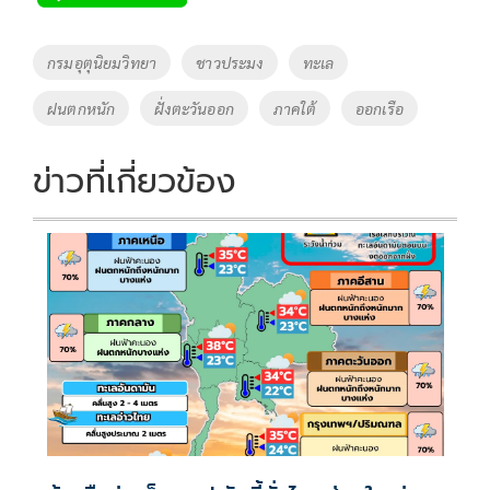
b
er
y
e
o
Li
Tags
กรมอุตุนิยมวิทยา
ชาวประมง
ทะเล
o
n
ฝนตกหนัก
ฝั่งตะวันออก
ภาคใต้
ออกเรือ
k
k
ข่าวที่เกี่ยวข้อง