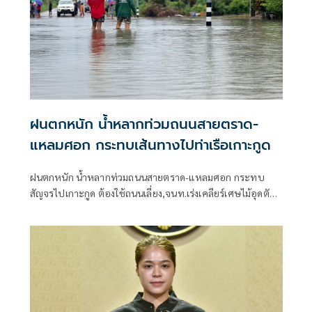
ฝนตกหนัก น้ำหลากท่วมถนนสายตราด-
แหลมศอก กระทบเส้นทางไปท่าเรือเกาะกูด
ฝนตกหนัก น้ำหลากท่วมถนนสายตราด-แหลมศอก กระทบ
สัญจรไปเกาะกูด ต้องใช้ถนนเลี่ยง,จนท.เร่งเคลียร์เศษไม้อุดตัน
ท่อ ชาวบ้านห้วงน้ำขาววอน เร่งแก้ไข หลังน้ำท่วมซ้ำซาก