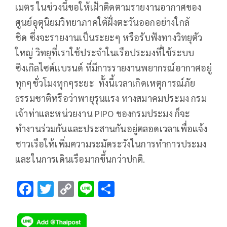
เมตร ในช่วงนี้ขอให้เฝ้าติดตามรายงานอากาศของ
ศูนย์อุตุนิยมวิทยาภาคใต้ฝั่งตะวันออกอย่างใกล้
ชิด ซึ่งจะรายงานเป็นระยะๆ หรือรับฟังทางวิทยุตัว
ใหญ่ วิทยุที่เราใช้ประจำในเรือประมงที่ใช้ระบบ
ซิงเกิลไซด์แบรนด์ ที่มีการรายงานพยากรณ์อากาศอยู่
ทุกๆชั่วโมงทุกๆระยะ ทั้งนี้เวลาเกิดเหตุการณ์ภัย
ธรรมชาติหรือว่าพายุรุนแรง ทางสมาคมประมง กรม
เจ้าท่าและหน่วยงาน PIPO ของกรมประมง ก็จะ
ทำงานร่วมกันและประสานกันอยู่ตลอดเวลาเพื่อแจ้ง
ชาวเรือให้เพิ่มความระมัดระวังในการทำการประมง
และในการเดินเรือมากขึ้นกว่าปกติ.
F
T
C
Li
S
ac
wi
o
n
h
e
tt
p
e
ar