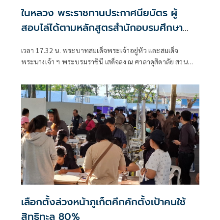
ในหลวง พระราชทานประกาศนียบัตร ผู้
สอบไล่ได้ตามหลักสูตรสำนักอบรมศึกษา
กฎหมายแห่งเนติบัณฑิตยสภา
เวลา 17.32 น. พระบาทสมเด็จพระเจ้าอยู่หัว และสมเด็จ
พระนางเจ้า ฯ พระบรมราชินี เสด็จลง ณ ศาลาดุสิดาลัย สวน
จิตรลดา พระราชวังดุสิต
เลือกตั้งล่วงหน้าภูเก็ตคึกคักตั้งเป้าคนใช้
สิทธิทะลุ 80%