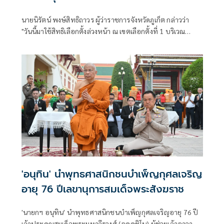
นายนิรัตน์ พงษ์สิทธิถาวร ผู้ว่าราชการจังหวัดภูเก็ต กล่าวว่า
"วันนี้มาใช้สิทธิเลือกตั้งล่วงหน้า ณ เขตเลือกตั้งที่ 1 บริเวณ
สถานที่องค์การบริหารส่วนจังหวัดภูเก็ต
'อนุทิน' นำพุทธศาสนิกชนบำเพ็ญกุศลเจริญ
อายุ 76 ปีเลขานุการสมเด็จพระสังฆราช
'นายกฯ อนุทิน' นำพุทธศาสนิกชนบำเพ็ญกุศลเจริญอายุ 76 ปี
เจ้าประคุณสมเด็จพระมหาวีรวงศ์ (อคฺคชิโน) ผู้ช่วยเจ้าอาวาส