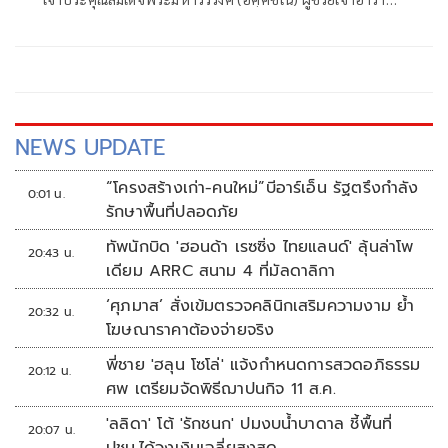
วัดราชบพิธ เลขานุการสมเด็จพระสังฆราช
NEWS UPDATE
“โครงสร้างเก่า-คนใหม่”บีอาร์เอ็น รัฐตรึงกำลัง
0:01 น.
รักษาพื้นที่ปลอดภัย
ทัพนักบิด 'ฮอนด้า เรซซิ่ง ไทยแลนด์' ลุ้นล่าโพ
20:43 น.
เดียม ARRC สนาม 4 ที่มัลดาลิกา
‘ศุภมาส’ สั่งเข้มตรวจคลินิกเสริมความงาม ย้ำ
20:32 น.
โฆษณาราคาต้องจ่ายจริง
พี่ชาย 'ฮลุน โซโล่' แจ้งกำหนดการสวดอภิธรรม
20:12 น.
ศพ เตรียมจัดพิธีฌาปนกิจ 11 ส.ค.
'ลลิดา' โต้ 'รักชนก' ปมงบน้ำบาดาล ชี้พื้นที่
20:07 น.