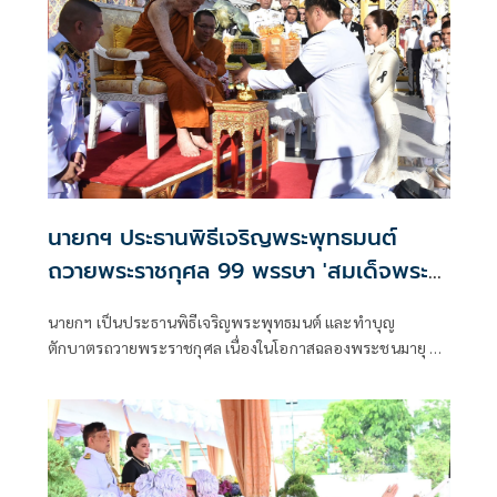
นายกฯ ประธานพิธีเจริญพระพุทธมนต์
ถวายพระราชกุศล 99 พรรษา 'สมเด็จพระ
สังฆราช'
นายกฯ เป็นประธานพิธีเจริญพระพุทธมนต์ และทำบุญ
ตักบาตรถวายพระราชกุศล เนื่องในโอกาสฉลองพระชนมายุ 99
พรรษา 'สมเด็จพระสังฆราช'