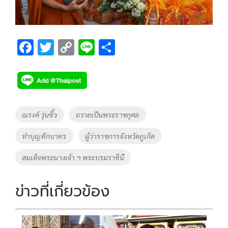
F
T
C
Li
S
ac
wi
o
n
h
e
tt
p
e
ar
b
er
y
e
o
Li
Tags
ณรงค์ วุ่นซิ้ว
ถวายเป็นพระราชกุศล
o
n
ทำบุญตักบาตร
ผู้ว่าราชการจังหวัดภูเก็ต
k
k
สมเด็จพระนางเจ้า ฯ พระบรมราชินี
ข่าวที่เกี่ยวข้อง