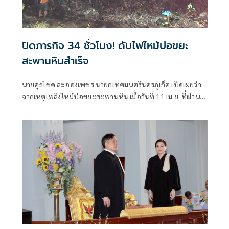
ปิดภารกิจ 34 ชั่วโมง! ดับไฟไหม้บ่อขยะ
สะพานหินสำเร็จ
นายศุภโชค ละอองเพชร นายกเทศมนตรีนครภูเก็ต เปิดเผยว่า
จากเหตุเพลิงไหม้บ่อขยะสะพานหิน เมื่อวันที่ 11 เม.ย. ที่ผ่าน
มา บริเวณพื้นที่ศูนย์กำจัดมูลฝอยรวมจังหวัดภูเก็ต สะพานหิน
ทางเทศบาลนครภูเก็ต