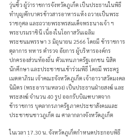
วุ่นซิ้ว ผู้ว่าราชการจังหวัดภูเก็ต เป็นประธานในพิธี
ทำบุญตักบาตรข้าวสารอาหารแห้ง ถวายเป็นพระ
ราชกุศล และถวายพระพรสมเด็จพระนางเจ้า ฯ
พระบรมราชินี เนื่องในโอกาสวันเฉลิม
พระชนมพรรษา 3 มิถุนายน 2566 โดยมี ข้าราชการ
ตุลาการ ทหาร ตำรวจ อัยการ ผู้บริหารองค์กร
ปกครองส่วนท้องถิ่น ตัวแทนภาครัฐเอกชน นิสิต
นักศึกษา และประชาชนเข้าร่วมพิธี โดยมี พระครู
เมตตาภิรม เจ้าคณะจังหวัดภูเก็ต เจ้าอาวาสวัดมงคล
นิมิตร (พระอารามหลวง) เป็นประธานฝ่ายสงฆ์ และ
พระสงฆ์ จำนวน 40 รูป ออกรับบิณฑบาตจาก
ข้าราชการ บุคลากรภาครัฐภาคประชาสังคมและ
ประชาชนชาวภูเก็ต ณ ศาลากลางจังหวัดภูเก็ต
ในเวลา 17.30 น. จังหวัดภูเก็ตกำหนดประกอบพิธี