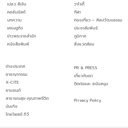
เปลว สีเงิน
วาไรตี้
คอลัมนิสต์
กีฬา
บทความ
ท่องเที่ยว – ศิลปวัฒนธรรม
เศรษฐกิจ
ประชาสัมพันธ์
ข่าวพระราชสำนัก
ภูมิภาค
หนังสือพิมพ์
สิ่งแวดล้อม
ต่างประเทศ
PR & PRESS
อาชญากรรม
เกี่ยวกับเรา
X-CITE
ติดต่อและ สนับสนุน
ยานยนต์
สาธารณสุข-คุณภาพชีวิต
Privacy Policy
บันเทิง
ไทยโพสต์ ทีวี