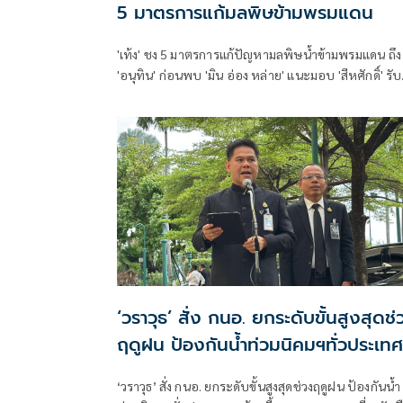
5 มาตรการแก้มลพิษข้ามพรมแดน
'เท้ง' ชง 5 มาตรการแก้ปัญหามลพิษน้ำข้ามพรมแดน ถึง
'อนุทิน' ก่อนพบ 'มิน อ่อง หล่าย' แนะมอบ 'สีหศักดิ์' รับ
ชอบหลัก ฝ่ายค้านติดตามความคืบหน้าทุกไตรมาส
‘วราวุธ’ สั่ง กนอ. ยกระดับขั้นสูงสุดช่
ฤดูฝน ป้องกันน้ำท่วมนิคมฯทั่วประเทศ
‘วราวุธ’ สั่ง กนอ. ยกระดับขั้นสูงสุดช่วงฤดูฝน ป้องกันน้ำ