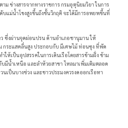
ดตาม ข่างสารจากทางราชการ กรมอุตุนิยมวิยา ในการ
ม่น้ำโขงสูงขึ้นถึงขั้นวิกฤติ จะได้มีการอพยพขึ้นที่
าว ซึ่งผ่านจุดผ่อนปรน ด้านอำเภอชานุมาน ให้
 กระแสคลื่นสูง ประกอบกับ มีเศษไม้ ท่อนซุง ที่พัด
ำให้เป็นอุปสรรคในการเดินเรือโดยสารข้ามฝั่ง ข้าม
กับมีน้ำเหนือ และลำห้วยสาขา ไหลมาเพิ่มเติมตลอด
้ำวนเป็นบางช่วง และชาวประมงควรงดออกเรือหา