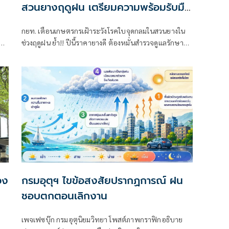
สวนยางฤดูฝน เตรียมความพร้อมรับมือ
เอลนีโญ
กยท. เตือนเกษตรกรเฝ้าระวังโรคใบจุดกลมในสวนยางใน
ผิด
ช่วงฤดูฝน ย้ำ!! ปีนี้ราคายางดี ต้องหมั่นสำรวจดูแลรักษา
สวนยาง หนุนใช้น้ำหมักปลาหมอคางดำ-น้ำนมดิบ ช่วยดิน
ร่วนซุย ต้นยางแข็งแรงเพิ่มปริมาณน้ำยาง พร้อมแนะกัก
เก็บน้ำสำรองเพื่อรับมือ "เอลนีโญ" ที่ทำให้ฝนตกน้อย สวน
ยางอาจขาดแคลนน้ำได้
วง
กรมอุตุฯ ไขข้อสงสัยปรากฏการณ์ ฝน
ชอบตกตอนเลิกงาน
เพจเฟซบุ๊ก กรมอุตุนิยมวิทยา โพสต์ภาพกราฟิกอธิบาย