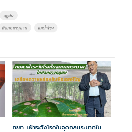
ฤดูฝน
อำเภอชานุมาน
แม่น้ำโขง
กยท. เฝ้าระวังโรคใบจุดกลมระบาดใน