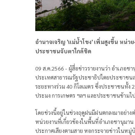
อำนาจเจริญ 'แม่น้ำโขง' เพิ่มสูงขึ้น หน่
ประชาชนจับตาใกล้ชิด
09 ส.ค.2566 - ผู้สื่อข่าวรายงานว่า อำเภอ
ประเทศสาธารณรัฐประชาธิปไตยประชาชนลาว(
ระยะทางร่วม 40 กิโลเมตร ซึ่งประชาชนทั้ง 2 
ประมง การเกษตร ฯลฯ และประชาชนข้ามไปหา
โดยช่วงนี้อยู่ในช่วงฤดูฝนมีฝนตกลงมาอย่างต่อเ
หน่วยงานที่เกี่ยวข้องในพื้นที่อำเภอชานุมาน
ประกาศเสียงตามสาย หอกระจายข่าวในหมู่บ้าน 