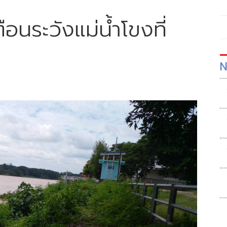
ือนระวังแม่น้ำโขงที่
N