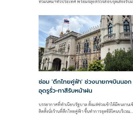
ท่วมนิคมฯทั่วประเทศ พร้อมจี้ลุยตรวจสอบจุดเสี่ยงรับม
Rain Bormbใช้โมเดลพร่องน้ำ-เพิ่มแก้มลิง ผนึก EEC รับมือ
เอลนีโญยาวถึงปี 70
ซ่อม 'ตึกไทยคู่ฟ้า' ช่วงนายกฯบินนอก
อุดรูรั่ว-ทาสีรับหน้าฝน
บรรยากาศที่ทำเนียบรัฐบาล ตั้งแต่ช่วงเช้าได้มีคนงานเข
ติดตั้งนั่งร้านที่ตึกไทยคู่ฟ้า ขึ้นทำการอุดซิลิโคนบริเวณ
หน้าต่างของตึกไทยคู่ฟ้าที่เกิดปัญหารั่วซึมและเกิดควา
เสียหาย