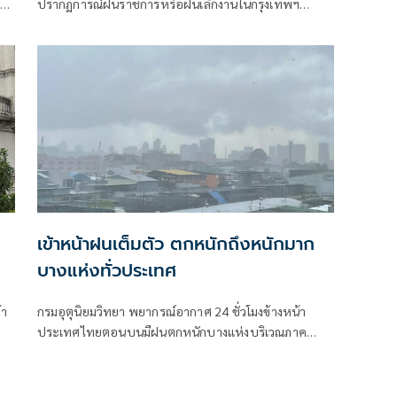
ือ
ปรากฏการณ์ฝนราชการหรือฝนเลิกงานในกรุงเทพฯ
พร้อมข้อความระบุว่า ไขข้อสงสัย…ทำไมช่วงหน้าฝน..ฝน
ชอบตกตอนเลิกงาน?
เข้าหน้าฝนเต็มตัว ตกหนักถึงหนักมาก
บางแห่งทั่วประเทศ
้า
กรมอุตุนิยมวิทยา พยากรณ์อากาศ 24 ชั่วโมงข้างหน้า
ประเทศไทยตอนบนมีฝนตกหนักบางแห่งบริเวณภาค
ม
เหนือ ภาคตะวันออกเฉียงเหนือ และภ