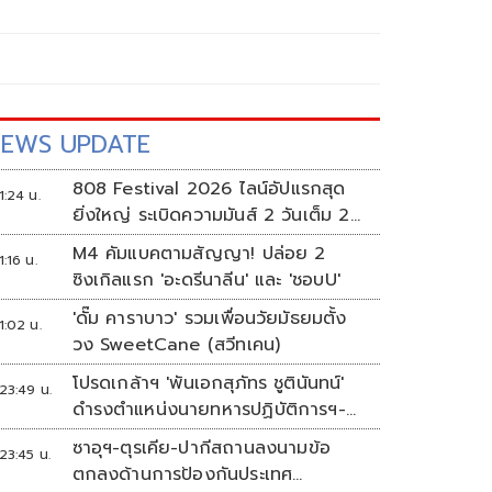
EWS UPDATE
808 Festival 2026 ไลน์อัปแรกสุด
1:24 น.
ยิ่งใหญ่ ระเบิดความมันส์ 2 วันเต็ม 2-
3 ต.ค.นี้
M4 คัมแบคตามสัญญา! ปล่อย 2
1:16 น.
ซิงเกิลแรก 'อะดรีนาลีน' และ 'ชอบU'
'ดั๊ม คาราบาว' รวมเพื่อนวัยมัธยมตั้ง
1:02 น.
วง SweetCane (สวีทเคน)
โปรดเกล้าฯ 'พันเอกสุภัทร ชูตินันทน์'
23:49 น.
ดำรงตำแหน่งนายทหารปฏิบัติการฯ-
พระราชทานยศ 'พลตรี'
ซาอุฯ-ตุรเคีย-ปากีสถานลงนามข้อ
23:45 น.
ตกลงด้านการป้องกันประเทศ