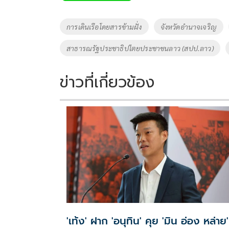
Tags
การเดินเรือโดยสารข้ามฝั่ง
จังหวัดอำนาจเจริญ
สาธารณรัฐประชาธิปไตยประชาชนลาว (สปป.ลาว)
ข่าวที่เกี่ยวข้อง
'เท้ง' ฝาก 'อนุทิน' คุย 'มิน อ่อง หล่าย'