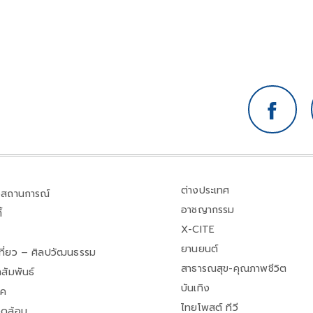
ต่างประเทศ
สถานการณ์
อาชญากรรม
้
X-CITE
ยานยนต์
เที่ยว – ศิลปวัฒนธรรม
สาธารณสุข-คุณภาพชีวิต
สัมพันธ์
บันเทิง
าค
ไทยโพสต์ ทีวี
วดล้อม