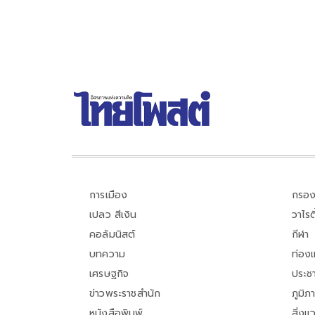
การเมือง
กรอง
เปลว สีเงิน
วาไรตี
คอลัมนิสต์
กีฬา
บทความ
ท่อง
เศรษฐกิจ
ประชา
ข่าวพระราชสำนัก
ภูมิภ
หนังสือพิมพ์
สิ่งแ