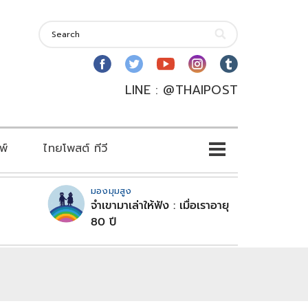
LINE : @THAIPOST
พ์
ไทยโพสต์ ทีวี
มองมุมสูง
จำเขามาเล่าให้ฟัง : เมื่อเราอายุ
80 ปี