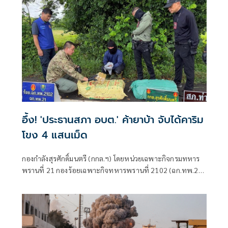
อึ้ง! 'ประธานสภา อบต.' ค้ายาบ้า จับได้คาริม
โขง 4 แสนเม็ด
กองกำลังสุรศักดิ์มนตรี (กกล.ฯ) โดยหน่วยเฉพาะกิจกรมทหาร
พรานที่ 21 กองร้อยเฉพาะกิจทหารพรานที่ 2102 (ฉก.ทพ.21
ร้อย.ฉก.ทพ.2102) ต.ไชยบุรี อ.ท่าอุเทน จ.นครพนม