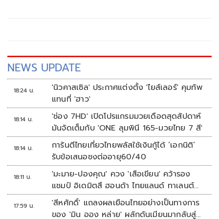
NEWS UPDATE
'นิวคาสเซิล' ประกาศแต่งตั้ง 'ไยส์เลอร์' คุมทัพ
18:24 น.
แทนที่ 'ฮาว'
'ช่อง 7HD' เปิดโปรแกรมมวยเดือดสุดสัปดาห์
18:14 น.
มันจัดเต็มกับ 'ONE ลุมพินี 165-มวยไทย 7 สี'
การันตีไทยเที่ยวไทยพลัสใช้เงินกู้ได้ ‘เอกนิติ’
18:14 น.
รับข้อเสนอชงต่ออายุ60/40
'มะมาย-ปองคุณ' ควง 'เสือเขียน' คว้ารอง
18:11 น.
แชมป์ อิเดมิตสึ ฮอนด้า ไทยแลนด์ ทาเลนต์
คัพ สนาม 3
'สีหศักดิ์' แถลงผลเยือนไทยอย่างเป็นทางการ
17:59 น.
ของ 'มิน ออง หล่าย' ผลักดันเมียนมากลับสู่