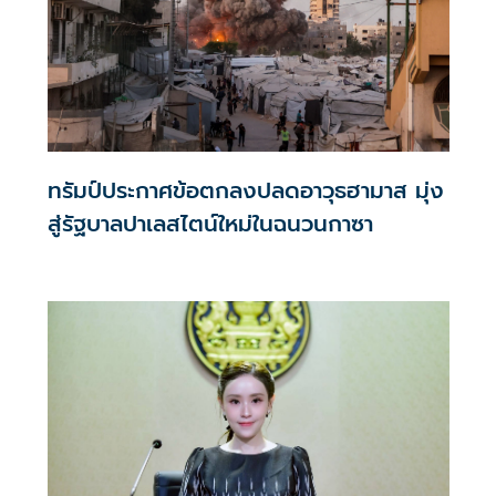
ทรัมป์ประกาศข้อตกลงปลดอาวุธฮามาส มุ่ง
สู่รัฐบาลปาเลสไตน์ใหม่ในฉนวนกาซา