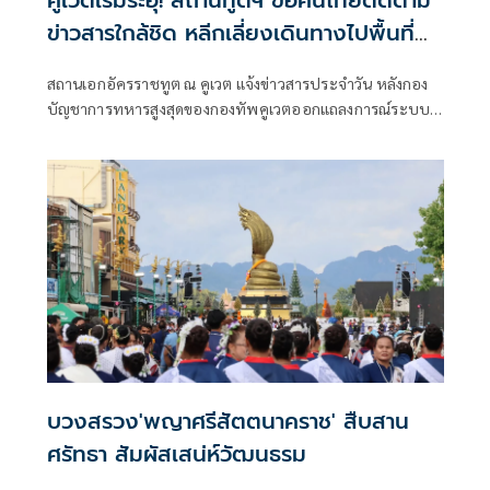
คูเวตเริ่มระอุ! สถานทูตฯ ขอคนไทยติดตาม
ข่าวสารใกล้ชิด หลีกเลี่ยงเดินทางไปพื้นที่
เสี่ยง
สถานเอกอัครราชทูต ณ คูเวต แจ้งข่าวสารประจำวัน หลังกอง
บัญชาการทหารสูงสุดของกองทัพคูเวตออกแถลงการณ์ระบบ
ป้องกันภัยทางอากาศได้สกัดกั้นวัตถุที่เป็นภัยคุกคาม
บวงสรวง'พญาศรีสัตตนาคราช' สืบสาน
ศรัทธา สัมผัสเสน่ห์วัฒนธรม