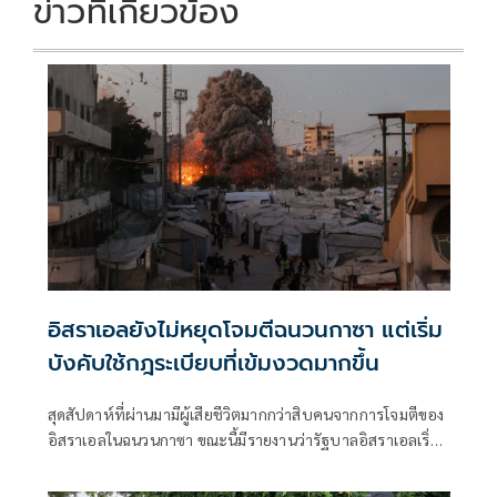
ข่าวที่เกี่ยวข้อง
อิสราเอลยังไม่หยุดโจมตีฉนวนกาซา แต่เริ่ม
บังคับใช้กฎระเบียบที่เข้มงวดมากขึ้น
สุดสัปดาห์ที่ผ่านมามีผู้เสียชีวิตมากกว่าสิบคนจากการโจมตีของ
อิสราเอลในฉนวนกาซา ขณะนี้มีรายงานว่ารัฐบาลอิสราเอลเริ่ม
เข้มงวดแนวทางปฏิบัติสำหรับการโจมตีลักษณะดังกล่าวแล้ว