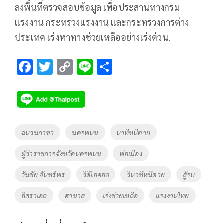
ลงพื้นที่ตรวจสอบข้อมูล เพื่อประสานทางกรม
แรงงาน กระทรวงแรงงาน และกระทรวงการต่าง
ประเทศ เร่งหาทางช่วยเหลืออย่างเร่งด่วน.
F
T
C
Li
S
ac
wi
o
n
h
e
tt
p
e
ar
b
er
y
e
o
Li
Tags
ฉนวนกาซา
นครพนม
นาทีหนีตาย
o
n
ผู้ว่าราชการจังหวัดนครพนม
พ่อเมือง
k
k
วันชัย จันทร์พร
วิดีโอคอล
วินาทีหนีตาย
สู้รบ
อิสราเอล
ฮามาส
เร่งช่วยเหลือ
แรงงานไทย