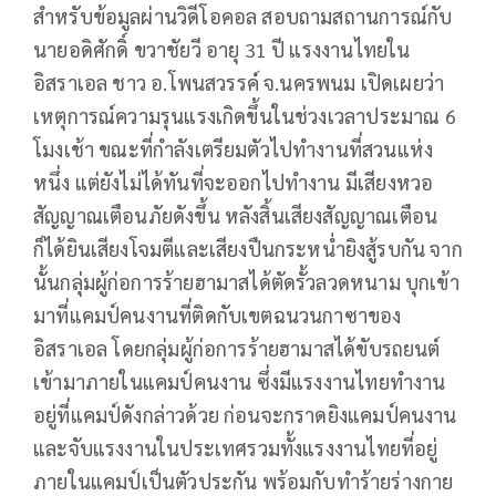
สำหรับข้อมูลผ่านวิดีโอคอล สอบถามสถานการณ์กับ
นายอดิศักดิ์ ขวาชัยวี อายุ 31 ปี แรงงานไทยใน
อิสราเอล ชาว อ.โพนสวรรค์ จ.นครพนม เปิดเผยว่า
เหตุการณ์ความรุนแรงเกิดขึ้นในช่วงเวลาประมาณ 6
โมงเช้า ขณะที่กำลังเตรียมตัวไปทำงานที่สวนแห่ง
หนึ่ง แต่ยังไม่ได้ทันที่จะออกไปทำงาน มีเสียงหวอ
สัญญาณเตือนภัยดังขึ้น หลังสิ้นเสียงสัญญาณเตือน
ก็ได้ยินเสียงโจมตีและเสียงปืนกระหน่ำยิงสู้รบกัน จาก
นั้นกลุ่มผู้ก่อการร้ายฮามาสได้ตัดรั้วลวดหนาม บุกเข้า
มาที่แคมป์คนงานที่ติดกับเขตฉนวนกาซาของ
อิสราเอล โดยกลุ่มผู้ก่อการร้ายฮามาสได้ขับรถยนต์
เข้ามาภายในแคมป์คนงาน ซึ่งมีแรงงานไทยทำงาน
อยู่ที่แคมป์ดังกล่าวด้วย ก่อนจะกราดยิงแคมป์คนงาน
และจับแรงงานในประเทศรวมทั้งแรงงานไทยที่อยู่
ภายในแคมป์เป็นตัวประกัน พร้อมกับทำร้ายร่างกาย