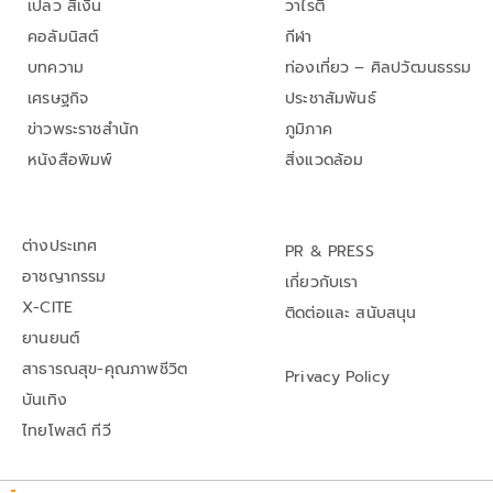
เปลว สีเงิน
วาไรตี้
คอลัมนิสต์
กีฬา
บทความ
ท่องเที่ยว – ศิลปวัฒนธรรม
เศรษฐกิจ
ประชาสัมพันธ์
ข่าวพระราชสำนัก
ภูมิภาค
หนังสือพิมพ์
สิ่งแวดล้อม
ต่างประเทศ
PR & PRESS
อาชญากรรม
เกี่ยวกับเรา
X-CITE
ติดต่อและ สนับสนุน
ยานยนต์
สาธารณสุข-คุณภาพชีวิต
Privacy Policy
บันเทิง
ไทยโพสต์ ทีวี