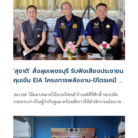
โครงการตามข้อสั่งการของราชเลขานุการในพระองค์ แผนงาน
โครงการเพิ่มประสิทธิภาพการเก็บกับน้ำในพื้นที่โครงการจัด
พัฒนาที่ดินตามพระราชประสงค์หุบกะพง และศูนย์ศึกษาการ
พัฒนาห้วยทรายอันเนื่องมาจากพระราชดำริ อำเภอชะอำ
จังหวัดเพชรบุรี
'สุชาติ' สั่งลุยเพชรบุรี รับฟังเสียงประชาชน
คุมเข้ม EIA โครงการพลังงาน-ปิโตรเคมี ย้ำ
โปร่งใสทุกขั้นตอน
รมว.ทส. ได้มอบหมายให้นายนิพนธ์ จำนงค์ศิริศักดิ์ รองปลัด
กระทรวงฯ เป็นผู้กำกับดูแล พร้อมสั่งการให้สำนักงานนโยบาย
และแผนทรัพยากรธรรมชาติและสิ่งแวดล้อม (สผ.) เร่งจัดเวที
รับฟังความคิดเห็นของประชาชนอย่างโปร่งใสและรอบด้าน
โดยมีนายบรรณรักษ์ เสริมทอง เลขาธิการ สผ. ลงพื้นที่ร่วมรับฟัง
ความคิดเห็นด้วยตนเอง