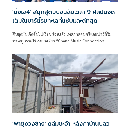
'นั่งเล4' สนุกสุดมันจนลืมเวลา 9 ศิลปินจัด
เต็มในปาร์ตี้ริมทะเลที่แซ่บและดีที่สุด
คืนสุดมันเกิดขึ้นไปเรียบร้อยแล้ว เทศกาลดนตรีและปาร์ตี้ริม
ทะเลถูกรวมไว้ในงานเดียว “Chang Music Connection
Presents NangLay Beach Party And Music Festival 4
เทศกาลดนตรีและปาร์ตี้ริมทะเล บิกินี่บีชแซ่บที่สุด ในวันเสาร์ที่
22 มีนาคม 2568 ที่ TRIPLE TREE BEACH (ใกล้ครัวเม็ดทราย)
อำเภอชะอำ จังหวัดเพชรบุรี ที่ผ่านมา
'พายุงวงช้าง' ถล่มชะอำ หลังคาบ้านปลิว