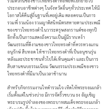
รวมตัวกันของชาวไทยทรงดำที่อพยพโยกย้ายไป
ประกอบอาชีพต่างๆ ในจังหวัดอื่นๆทั่วประเทศ ให้มี
โอกาสได้คืนสู่ถิ่นฐานที่เคยยู่เดิม ตลอดจนเป็นการ
รวมพี่ รวมน้อง รวมญาติสนิทมิตรสหายตามประเพณี
ของชาวไทยทรงดำในวาระตรุษสงกรานต์ของทุกปี
อีกทั้งเป็นการแสดงถึงความเป็นผู้มีรากเหง้า
วัฒนธรรมที่ดีงามของชาวไทยทรงดำที่ควรหวงแกน
อนุรักษ์ สืบทอด ให้ชาวไทยทรงดำที่เป็นอนุชนรุ่น
หลังและประชาชนทั่วไปได้เห็นคุณค่า และเป็นการ
สืบสานขนบธรรมเนียม วัฒนธรรมประเพณีของชาว
ไทยทรงดำที่มีมาเป็นเวลาช้านาน
สำหรับกิจกรรมงานไทดำรวมใจ เทิดไท้พระจอมเกล้า
เริ่มตั้งแต่ในช่วงบ่าย มีการจัดริ้วขบวน ธง อัญเชิญ
พระบรมรูปจำลองของพระบาทสมเด็จพระจอมเกล้า