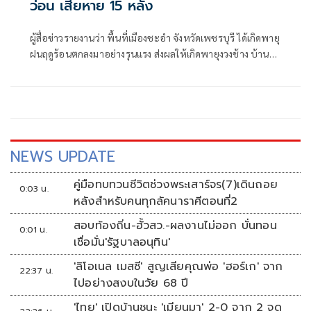
ว่อน เสียหาย 15 หลัง
ผู้สื่อข่าวรายงานว่า พื้นที่เมืองชะอำ จังหวัดเพชรบุรี ได้เกิดพายุ
ฝนฤดูร้อนตกลงมาอย่างรุนแรง ส่งผลให้เกิดพายุงวงช้าง บ้าน
เรือนประชาชนนับสิบหลังคาเรือน ภายในชุมชนหนองคาง เขต
เทศบาลเมืองชะอำ
NEWS UPDATE
คู่มือทบทวนชีวิตช่วงพระเสาร์จร(7)เดินถอย
0:03 น.
หลังสำหรับคนทุกลัคนาราศีตอนที่2
สอบท้องถิ่น-ฮั้วสว.-ผลงานไม่ออก บั่นทอน
0:01 น.
เชื่อมั่น'รัฐบาลอนุทิน'
'ลิโอเนล เมสซี' สูญเสียคุณพ่อ 'ฮอร์เก' จาก
22:37 น.
ไปอย่างสงบในวัย 68 ปี
'ไทย' เปิดบ้านชนะ 'เมียนมา' 2-0 จาก 2 จุด