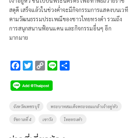
เจ้าอยู่หัว ขึ้นไปบนพระนครคีรี เพื่อทำพิธีถวายราช
สดุดี เสร็จแล้วในช่วงค่ำจะมีกิจกรรมการแสดงบนเวที
ตามวัฒนธรรมประเพณีของชาวไทยทรงดำ รวมถึง
การสนุกสนานฟ้อนแคน และกิจกรรมอื่นๆ อีก
มากมาย
F
T
C
Li
S
ac
wi
o
n
h
e
tt
p
e
ar
b
er
y
e
o
Li
Tags
จังหวัดเพชรบุรี
พระบาทสมเด็จพระจอมเกล้าเจ้าอยู่หัว
o
n
รัชกาลที่ 4
เขาวัง
ไทยทรงดำ
k
k