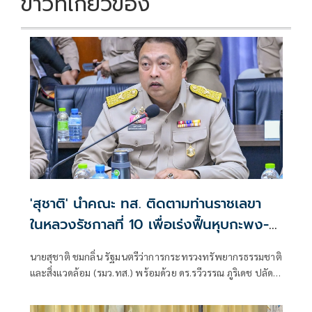
ข่าวที่เกี่ยวข้อง
'สุชาติ' นำคณะ ทส. ติดตามท่านราชเลขา
ในหลวงรัชกาลที่ 10 เพื่อเร่งฟื้นหุบกะพง-
ห้วยทรายใต้ แก้น้ำแล้ง-เพิ่มพื้นที่สีเขียว ยก
นายสุชาติ ชมกลิ่น รัฐมนตรีว่าการกระทรวงทรัพยากรธรรมชาติ
ระดับคุณภาพชีวิตประชาชน
และสิ่งแวดล้อม (รมว.ทส.) พร้อมด้วย ดร.รวีวรรณ ภูริเดช ปลัด
กระทรวงทรัพยากรธรรมชาติและสิ่งแวดล้อม และคณะผู้
บริหาร ลงพื้นที่จังหวัดเพชรบุรี เพื่อติดตามความก้าวหน้า