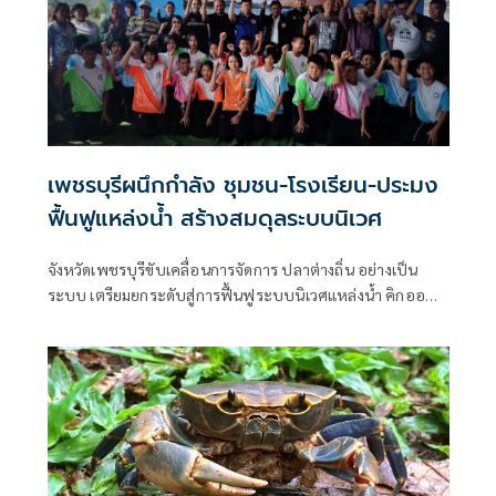
เพชรบุรีผนึกกำลัง ชุมชน-โรงเรียน-ประมง
ฟื้นฟูแหล่งน้ำ สร้างสมดุลระบบนิเวศ
จังหวัดเพชรบุรีขับเคลื่อนการจัดการ ปลาต่างถิ่น อย่างเป็น
ระบบ เตรียมยกระดับสู่การฟื้นฟูระบบนิเวศแหล่งน้ำ คิกออฟที่
โรงเรียนบางขุนไทร (ผดุงวิทยา) ผนึกกำลัง ชุมชน และน้องๆ
นักเรียน ช่วยกันทำจุลินทรีย์ก้อน หรือ EM ball มอบให้
เกษตรกรและชาวประมง