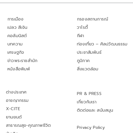
การเมือง
กรองสถานการณ์
เปลว สีเงิน
วาไรตี้
คอลัมนิสต์
กีฬา
บทความ
ท่องเที่ยว – ศิลปวัฒนธรรม
เศรษฐกิจ
ประชาสัมพันธ์
ข่าวพระราชสำนัก
ภูมิภาค
หนังสือพิมพ์
สิ่งแวดล้อม
ต่างประเทศ
PR & PRESS
อาชญากรรม
เกี่ยวกับเรา
X-CITE
ติดต่อและ สนับสนุน
ยานยนต์
สาธารณสุข-คุณภาพชีวิต
Privacy Policy