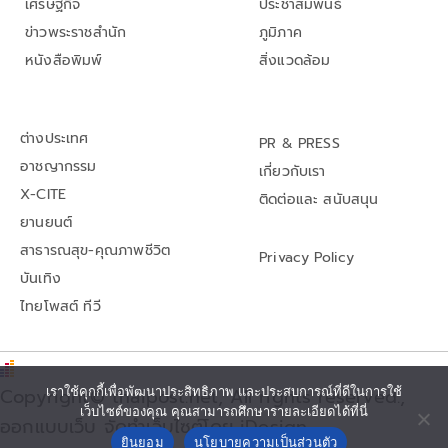
เศรษฐกิจ
ประชาสัมพันธ์
ข่าวพระราชสำนัก
ภูมิภาค
หนังสือพิมพ์
สิ่งแวดล้อม
ต่างประเทศ
PR & PRESS
อาชญากรรม
เกี่ยวกับเรา
X-CITE
ติดต่อและ สนับสนุน
ยานยนต์
สาธารณสุข-คุณภาพชีวิต
Privacy Policy
บันเทิง
ไทยโพสต์ ทีวี
เราใช้คุกกี้เพื่อพัฒนาประสิทธิภาพ และประสบการณ์ที่ดีในการใช้
Copyright© thaipost.net, All rights reserved.,
เว็บไซต์ของคุณ คุณสามารถศึกษารายละเอียดได้ที่นี่
ออกแบบเว็บ จัดทำเว็บไซต์โดย iDesign
ยินยอม
นโยบายความเป็นส่วนตัว