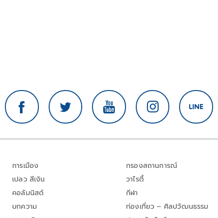
การเมือง
กรองสถานการณ์
เปลว สีเงิน
วาไรตี้
คอลัมนิสต์
กีฬา
บทความ
ท่องเที่ยว – ศิลปวัฒนธรรม