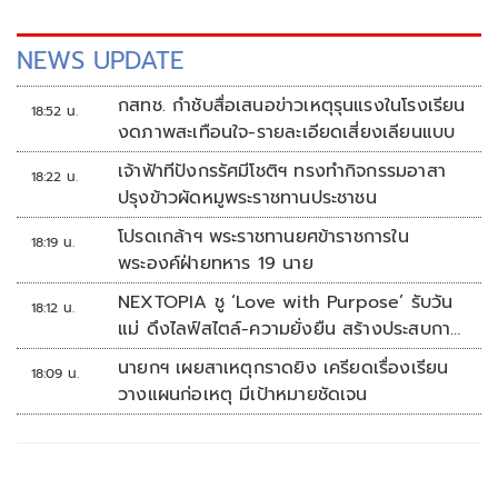
NEWS UPDATE
กสทช. กำชับสื่อเสนอข่าวเหตุรุนแรงในโรงเรียน
18:52 น.
งดภาพสะเทือนใจ-รายละเอียดเสี่ยงเลียนแบบ
เจ้าฟ้าทีปังกรรัศมีโชติฯ ทรงทำกิจกรรมอาสา
18:22 น.
ปรุงข้าวผัดหมูพระราชทานประชาชน
โปรดเกล้าฯ พระราชทานยศข้าราชการใน
18:19 น.
พระองค์ฝ่ายทหาร 19 นาย
NEXTOPIA ชู ‘Love with Purpose’ รับวัน
18:12 น.
แม่ ดึงไลฟ์สไตล์-ความยั่งยืน สร้างประสบกา
รณ์ช้อปปิงมีความหมาย
นายกฯ เผยสาเหตุกราดยิง เครียดเรื่องเรียน
18:09 น.
วางแผนก่อเหตุ มีเป้าหมายชัดเจน