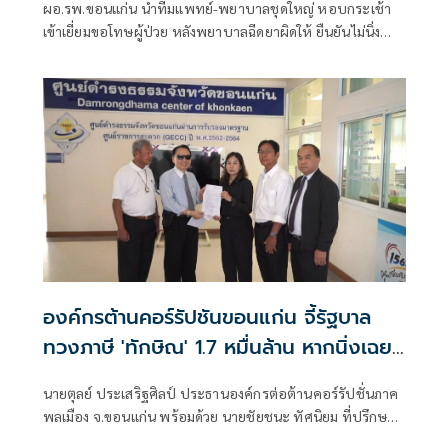
ผอ.รพ.ขอนแก่น นำทีมแพทย์-พยาบาลชุดใหญ่ หอบกระเช้า
เข้าเยี่ยมขอโทษผู้ป่วย หลังพยาบาลฉีดยาผิดให้ ยืนยันไม่นิ่ง
นอนใจเพราะเป็นเรื่องใหญ่ ต้องเข้าสู่กระบวนการสืบสวนหาก
ผิดจริงต้องมีบทลงโทษ
องค์กรต้านคอร์รัปชันขอนแก่น จี้รัฐบาล
ทวงภาษี 'ทักษิณ' 1.7 หมื่นล้าน หากนิ่งเฉย
จะฟ้องเอาผิดนายกฯ ม.157
นายตุลย์ ประเสริฐศิลป์ ประธานองค์กรต่อต้านคอร์รัปชั่นภาค
พลเมือง จ.ขอนแก่น พร้อมด้วย นายชัยชนะ ทัศนิยม ที่ปรึกษา
องค์กรต่อต้านคอรัปชั่นภาคพลเมือง จ.ขอนแก่น เข้ายื่นหนังสือ