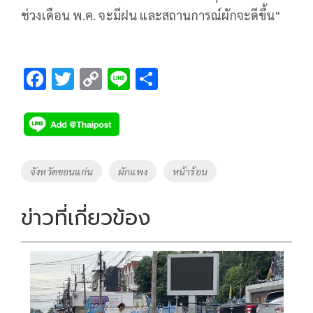
ช่วงเดือน พ.ค. จะมีฝน และสถานการณ์ผักจะดีขึ้น"
F
T
C
Li
S
ac
wi
o
n
h
e
tt
p
e
ar
b
er
y
e
o
Li
Tags
จังหวัดขอนแก่น
ผักแพง
หน้าร้อน
o
n
k
k
ข่าวที่เกี่ยวข้อง