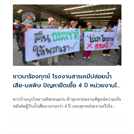
ต่อศูนย์ดำรงธรรม ส่งถึง นายอนุทิน ชาญวีรกุล นายกรัฐมนตรี
และ รมว.มหาดไทย ใ
ชาวนาร้องทุกข์ โรงงานสารเคมีปล่อยน้ำ
เสีย-มลพิษ ปัญหายืดเยื้อ 4 ปี หน่วยงานไม่
เหลียวแล
ชาวบ้านบุกโรงงานดังขอนแก่น ท้าทุกหน่วยงานพิสูจน์ความจริง
หลังต่อสู้กับน้ำเสียมานานกว่า 4 ปี วอนทุกหน่วยงานจริงใจ
แก้ไขปัญหาด้วย ไม่ใช่มาตรวจและหายตัวกลับไป ขณะที่
"เอกชัย" ระบุ เพิ่งขออนุญาตเมื่อปี 68 และพบปมพิรุธปลาย
อย่าง เร่งประสานทุกหน่วยงานแก้ไขปัญหาให้กับชุมชน