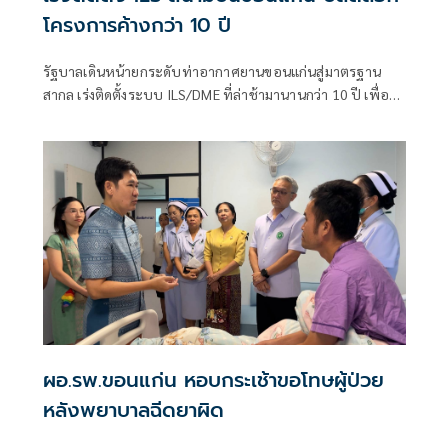
โครงการค้างกว่า 10 ปี
รัฐบาลเดินหน้ายกระดับท่าอากาศยานขอนแก่นสู่มาตรฐาน
สากล เร่งติดตั้งระบบ ILS/DME ที่ล่าช้ามานานกว่า 10 ปี เพื่อ
เพิ่มความปลอดภัยในการขึ้น-ลงของอากาศยาน ลดปัญหาเที่ยว
บินล่าช้า รองรับการเติบโตด้านเศรษฐกิจ การลงทุน และการ
ท่องเที่ยวของภาคอีสาน พร้อมเตรียมความ
ผอ.รพ.ขอนแก่น หอบกระเช้าขอโทษผู้ป่วย
หลังพยาบาลฉีดยาผิด