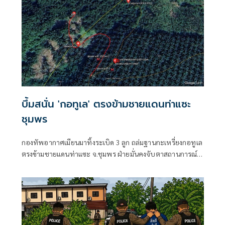
บึ้มสนั่น 'กอทูเล' ตรงข้ามชายแดนท่าแซะ
ชุมพร
กองทัพอากาศเมียนมาทิ้งระเบิด 3 ลูก ถล่มฐานกะเหรี่ยงกอทูเล
ตรงข้ามชายแดนท่าแซะ จ.ชุมพร ฝ่ายมั่นคงจับตาสถานการณ์
ใกล้ชิด