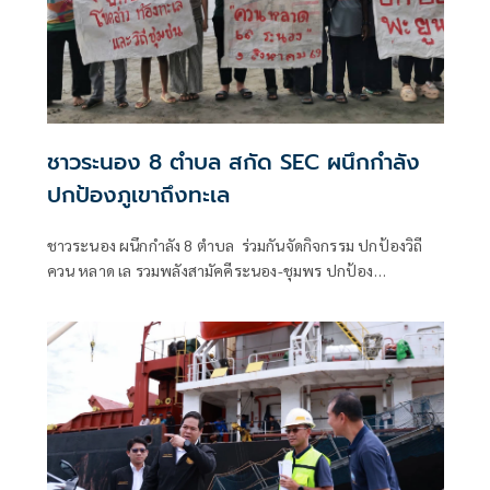
ชาวระนอง 8 ตำบล สกัด SEC ผนึกกำลัง
ปกป้องภูเขาถึงทะเล
ชาวระนอง ผนึกกำลัง 8 ตำบล ร่วมกันจัดกิจกรรม ปกป้องวิถี
ควน หลาด เล รวมพลังสามัคคีระนอง-ชุมพร ปกป้อง
ทรัพยากรธรรมชาติและวิถีชุมชน ลั่นไม่เอาโครงการพัฒนาของ
รัฐ แลนด์บริดจ์ - หยุด SEC ที่ทำลายทรัพยากรธรรมชาติ