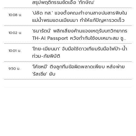
สรุปพฤติกรรมชัดเอื้อ 'ทักษิณ'
'ปลัด ทส.' แจงตั้งคณะทำงานสางปมสารพิษใน
10:08 น.
แม่น้ำพรมแดนเมียนมา ทำให้แก้ปัญหารวดเร็ว
'ธนารัตน์' พลิกเสียงค้านแจงเหตุรับบทวิทยากร
10:02 น.
TH-AI Passport หวังกำกับใช้งบเหมาะสม ชู
จุดเด่นคนไทยได้ใช้ AI ระดับโปร ลดเหลื่อมล้ำ
'ไทย-เมียนมา' จับมือใช้ดาวเทียมรับมือไฟป่า-น้ำ
10:01 น.
ทางเทคโนโลยี เซฟงบไปกว่า900ล้าน เชื่อหาก
ท่วม-ภัยพิบัติ
ใช้เต็มที่เอกชนขาดทุนย่อยยับ
'โค้ชหมี' ติงลูกทีมข้อผิดพลาดเพียบ หลังพ่าย
9:50 น.
'รัสเซีย' ยับ