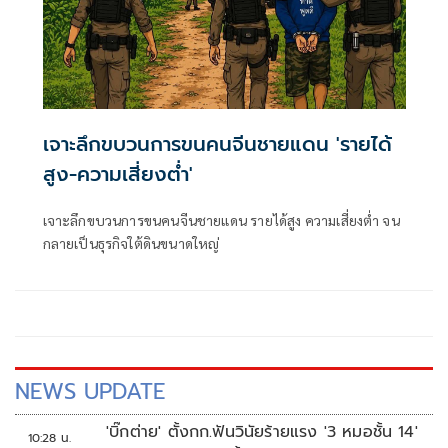
เจาะลึกขบวนการขนคนจีนชายแดน 'รายได้
สูง-ความเสี่ยงต่ำ'
เจาะลึกขบวนการขนคนจีนชายแดน รายได้สูง ความเสี่ยงต่ำ จน
กลายเป็นธุรกิจใต้ดินขนาดใหญ่
NEWS UPDATE
'บิ๊กต่าย' ตั้งกก.ฟันวินัยร้ายแรง '3 หมอชั้น 14'
10:28 น.