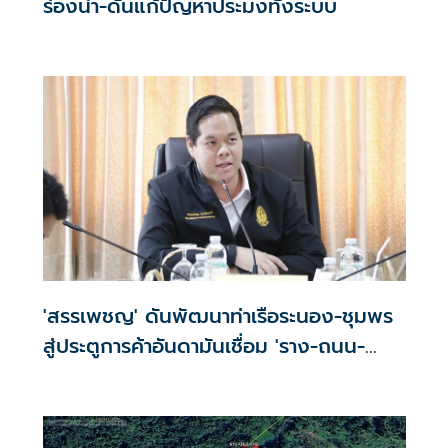
ร่องน้ำ-ดันแก้ปัญหาประมงทั้งระบบ
'สรรเพชญ' ดันพัฒนาท่าเรือระนอง-ชุมพร
สู่ประตูการค้าอันดามันเชื่อม 'ราง-ถนน-
ท่าเรือ'