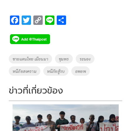
F
T
C
Li
S
ac
wi
o
n
h
e
tt
p
e
ar
b
er
y
e
o
Li
Tags
ชายแดนไทย เมียนมา
ชุมพร
ระนอง
o
n
หนีภัยสงคราม
หนีภัยสู้รบ
อพยพ
k
k
ข่าวที่เกี่ยวข้อง