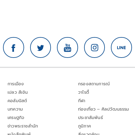
การเมือง
กรองสถานการณ์
เปลว สีเงิน
วาไรตี้
คอลัมนิสต์
กีฬา
บทความ
ท่องเที่ยว – ศิลปวัฒนธรรม
เศรษฐกิจ
ประชาสัมพันธ์
ข่าวพระราชสำนัก
ภูมิภาค
หนังสือพิมพ์
สิ่งแวดล้อม