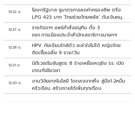
โฆษกรัฐบาล ชูมาตรการลดค่าครองชีพ ตรึง
13:32 น.
LPG 423 บาท ‘ไทยช่วยไทยพลัส’ ดันเงินหมุน
แสนล้าน
ราชกิจจาฯ แพร่คำสั่งอนุทิน ตั้ง 3
12:37 น.
ขรก.การเมืองประจำสำนักเลขาธิการนายกฯ
HPV ภัยเงียบใกล้ตัว ชะล่าใจไม่ได้ หญิงไทย
12:28 น.
ติดเชื้อเฉลี่ย 9 ราย/วัน
นิติเวชเริ่มชันสูตร 8 ร่างเหยื่อเหตุยิง รร. เปิด
12:21 น.
เกณฑ์เยียวยา
งานวิจัยเทคโนโลยี โดดลงจากหิ้ง สู่มือ1.2หมื่น
12:20 น.
ครัวเรือน สร้างรายได้เพิ่มทุกเดือน