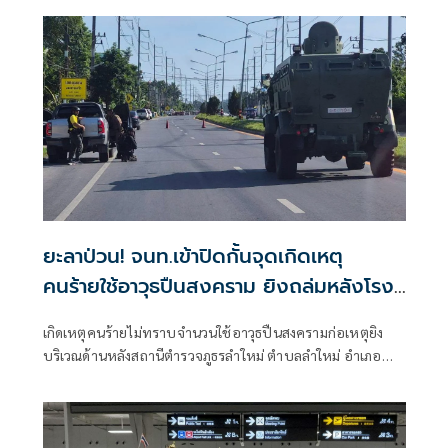
มาระบุว่า นายป๋องเป็นเด็กเดินยาของตำรวจ สภ.ห้วยใหญ่
ยะลาป่วน! จนท.เข้าปิดกั้นจุดเกิดเหตุ
คนร้ายใช้อาวุธปืนสงคราม ยิงถล่มหลังโรง
พักลำใหม่
เกิดเหตุคนร้ายไม่ทราบจำนวนใช้อาวุธปืนสงครามก่อเหตุยิง
บริเวณด้านหลังสถานีตำรวจภูธรลำใหม่ ตำบลลำใหม่ อำเภอ
เมืองยะลา จังหวัดยะลา