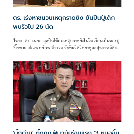
ตร. เร่งหาชนวนเหตุกราดยิง ยันปืนปู่เด็ก
พบรัวไป 26 นัด
'โฆษก ตร.' เผยอาวุธปืนใช้ก่อเหตุกราดยิงในโรงเรียนเป็นของปู่
'บิ๊กต่าย' ส่งแพทย์ รพ.ตำรวจ จัดทีมจิตวิทยาดูแลสุขภาพจิตครู
นักเรียน ผู้ปกครอง
'บิ๊กต่าย' ตั้งกก.ฟันวินัยร้ายแรง '3 หมอชั้น