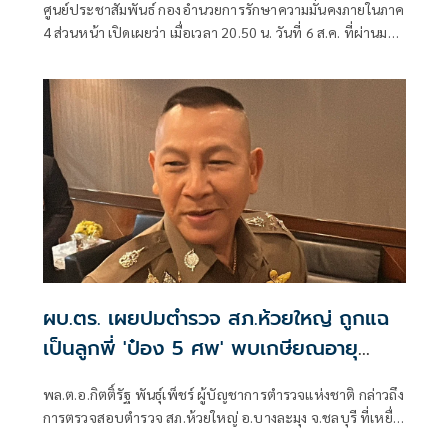
ศูนย์ประชาสัมพันธ์ กองอำนวยการรักษาความมั่นคงภายในภาค
4 ส่วนหน้า เปิดเผยว่า เมื่อเวลา 20.50 น. วันที่ 6 ส.ค. ที่ผ่านมา
เกิดเหตุคนร้ายไม่ทราบจำนวนใช้อาวุธปืนลอบยิงนายรียะ
อาแว อดีตผู้ช่วยผู้ใหญ่บ้านหมู่ที่ 5
ผบ.ตร. เผยปมตำรวจ สภ.ห้วยใหญ่ ถูกแฉ
เป็นลูกพี่ 'ป๋อง 5 ศพ' พบเกษียณอายุ
ตั้งแต่ปี 57
พล.ต.อ.กิตติ์รัฐ พันธุ์เพ็ชร์ ผู้บัญชาการตำรวจแห่งชาติ กล่าวถึง
การตรวจสอบตำรวจ สภ.ห้วยใหญ่ อ.บางละมุง จ.ชลบุรี ที่เหยื่อ
ซึ่งถูกนายป๋อง ผู้ต้องหาคดีฆาตกรรม 5 ศพ ข่มขืนและข่มขู่ออก