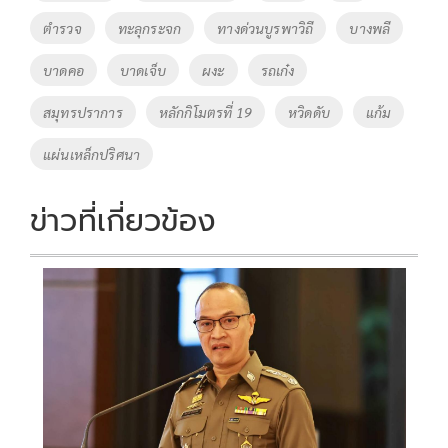
ตำรวจ
ทะลุกระจก
ทางด่วนบูรพาวิถี
บางพลี
บาดคอ
บาดเจ็บ
ผงะ
รถเก๋ง
สมุทรปราการ
หลักกิโมตรที่ 19
หวิดดับ
แก้ม
แผ่นเหล็กปริศนา
ข่าวที่เกี่ยวข้อง