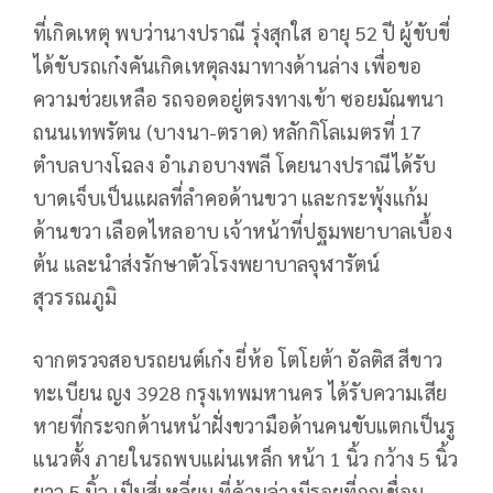
ที่เกิดเหตุ พบว่านางปราณี รุ่งสุกใส อายุ 52 ปี ผู้ขับขี่
ได้ขับรถเก๋งคันเกิดเหตุลงมาทางด้านล่าง เพื่อขอ
ความช่วยเหลือ รถจอดอยู่ตรงทางเข้า ซอยมัณฑนา
ถนนเทพรัตน (บางนา-ตราด) หลักกิโลเมตรที่ 17
ตำบลบางโฉลง อำเภอบางพลี โดยนางปราณีได้รับ
บาดเจ็บเป็นแผลที่ลำคอด้านขวา และกระพุ้งแก้ม
ด้านขวา เลือดไหลอาบ เจ้าหน้าที่ปฐมพยาบาลเบื้อง
ต้น และนำส่งรักษาตัวโรงพยาบาลจุฬารัตน์
สุวรรณภูมิ
จากตรวจสอบรถยนต์เก๋ง ยี่ห้อ โตโยต้า อัลติส สีขาว
ทะเบียน ญง 3928 กรุงเทพมหานคร ได้รับความเสีย
หายที่กระจกด้านหน้าฝั่งขวามือด้านคนขับแตกเป็นรู
แนวตั้ง ภายในรถพบแผ่นเหล็ก หน้า 1 นิ้ว กว้าง 5 นิ้ว
ยาว 5 นิ้ว เป็นสี่เหลี่ยม ที่ด้านล่างมีรอยที่ถูกเชื่อม