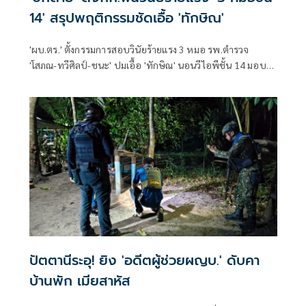
14' สรุปพฤติกรรมชัดเอื้อ 'ทักษิณ'
'ผบ.ตร.' ตั้งกรรมการสอบวินัยร้ายแรง 3 หมอ รพ.ตำรวจ
'โสภณ-ทวีศิลป์-ชนะ' ปมเอื้อ 'ทักษิณ' นอนวีไอพีชั้น 14 มอบ
หมาย 'พล.ต.อ.อิทธิพล' นั่งประธาน เร่งสรุปโดยเร็ว
ปัตตานีระอุ! ยิง 'อดีตผู้ช่วยผญบ.' ดับคา
บ้านพัก เมียสาหัส