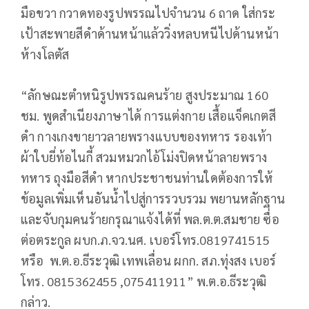
มือขวา กวาดทองรูปพรรณไปจำนวน 6 ถาด ใส่กระ
เป้าสะพายสีดำด้านหน้าแล้ววิ่งหลบหนีไปด้านหน้า
ห้างโลตัส
“ลักษณะตำหนิรูปพรรณคนร้าย สูงประมาณ 160
ชม. พูดสำเนียงภาษาได้ การแต่งกาย เสื้อแจ็คเกตสี
ดำ กางเกงขายาวลายพรางแบบของทหาร รองเท้า
ผ้าใบยี่ท้อไนกี้ สวมหมวกไอ้โม่งปิดหน้าลายพราง
ทหาร ถุงมือสีดำ หากประชาชนท่านใดต้องการให้
ข้อมูลเพิ่มเห็นอันน้ำไปสู่การรวบรวม พยานหลักฐาน
และจับกุมคนร้ายกรุณาแจ้งได้ที่ พล.ต.ต.สมชาย ซื่อ
ต่อตระกูล ผบก.ภ.จว.นศ. เบอร์โทร.0819741515
หรือ พ.ต.อ.ธีระวุฒิ เทพเลื่อน ผกก. สภ.ทุ่งสง เบอร์
โทร. 0815362455 ,075411911” พ.ต.อ.ธีระวุฒิ
กล่าว.