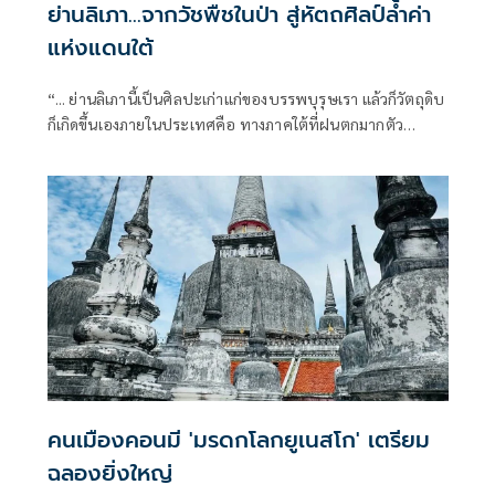
ย่านลิเภา…จากวัชพืชในป่า สู่หัตถศิลป์ล้ำค่า
แห่งแดนใต้
“... ย่านลิเภานี้เป็นศิลปะเก่าแก่ของบรรพบุรุษเรา แล้วก็วัตถุดิบ
ก็เกิดขึ้นเองภายในประเทศคือ ทางภาคใต้ที่ฝนตกมากตัว
ย่านลิเภานั่นก็คือเป็นวัชพืชชนิดหนึ่งที่ขึ้นเอง
คนเมืองคอนมี 'มรดกโลกยูเนสโก' เตรียม
ฉลองยิ่งใหญ่