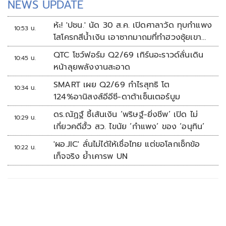
NEWS UPDATE
ห้ะ! 'ปชน.' นัด 30 ส.ค. เปิดศาลาวัด ทุบกำแพง
10:53 น.
โสโครกสีน้ำเงิน เอาซากมาถมที่ทำฮวงซุ้ยเขา
กระโดง
QTC โชว์ฟอร์ม Q2/69 เทิร์นอะราวด์ลั่นเดิน
10:45 น.
หน้าลุยพลังงานสะอาด
SMART เผย Q2/69 กำไรสุทธิ โต
10:34 น.
124%อานิสงส์อีอีซี-ดาต้าเซ็นเตอร์บูม
ดร.ณัฏฐ์ ชี้เส้นเงิน ‘พริษฐ์-ยิ่งชีพ’ เปิด ไม่
10:29 น.
เกี่ยวคดีฮั้ว สว. ไขนัย ‘กำแพง’ ของ ‘อนุทิน’
'ผอ.JIC' ลั่นไม่ได้ให้เชื่อไทย แต่ขอโลกเช็กข้อ
10:22 น.
เท็จจริง ย้ำเคารพ UN