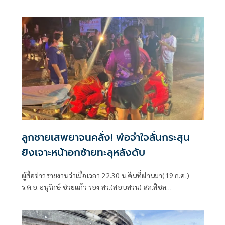
ลูกชายเสพยาจนคลั่ง! พ่อจำใจลั่นกระสุน
ยิงเจาะหน้าอกซ้ายทะลุหลังดับ
ผู้สื่อข่าวรายงานว่าเมื่อเวลา 22.30 น.คืนที่ผ่านมา(19 ก.ค.)
ร.ต.อ.อนุรักษ์ ช่วยแก้ว รอง สว.(สอบสวน) สภ.สิชล
จว.นครศรีธรรมราช ได้รับแ