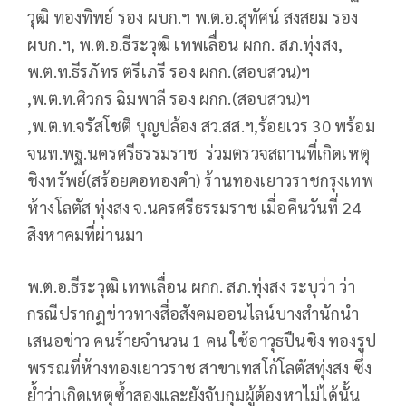
วุฒิ ทองทิพย์ รอง ผบก.ฯ พ.ต.อ.สุทัศน์ สงสยม รอง
ผบก.ฯ, พ.ต.อ.ธีระวุฒิ เทพเลื่อน ผกก. สภ.ทุ่งสง,
พ.ต.ท.ธีรภัทร ตรีเภรี รอง ผกก.(สอบสวน)ฯ
,พ.ต.ท.ศิวกร ฉิมพาลี รอง ผกก.(สอบสวน)ฯ
,พ.ต.ท.จรัสโชติ บุญปล้อง สว.สส.ฯ,ร้อยเวร 30 พร้อม
จนท.พฐ.นครศรีธรรมราช ร่วมตรวจสถานที่เกิดเหตุ
ชิงทรัพย์(สร้อยคอทองคำ) ร้านทองเยาวราชกรุงเทพ
ห้างโลตัส ทุ่งสง จ.นครศรีธรรมราช เมื่อคืนวันที่ 24
สิงหาคมที่ผ่านมา
พ.ต.อ.ธีระวุฒิ เทพเลื่อน ผกก. สภ.ทุ่งสง ระบุว่า ว่า
กรณีปรากฏข่าวทางสื่อสังคมออนไลน์บางสำนักนำ
เสนอข่าว คนร้ายจำนวน 1 คน ใช้อาวุธปืนชิง ทองรูป
พรรณที่ห้างทองเยาวราช สาขาเทสโก้โลตัสทุ่งสง ซึ่ง
ย้ำว่าเกิดเหตุซ้ำสองและยังจับกุมผู้ต้องหาไม่ได้นั้น