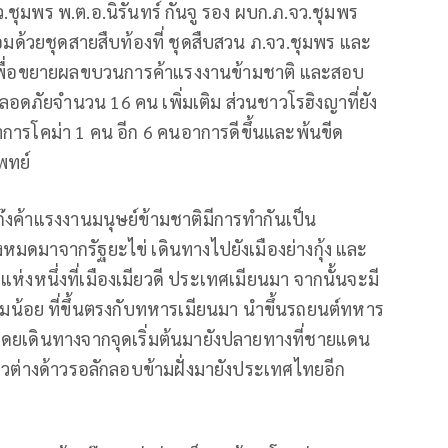
.ชุมพร พ.ต.อ.นิรันทร์ กันจู รอง ผบก.ภ.จว.ชุมพร
ด้วยชุดสายสืบท้องที่ ชุดสืบสวน ภ.จว.ชุมพร และ
พื่อขยายผลขบวนการค้าแรงงานข้ามชาติ และสอบ
นปลอดภัยจำนวน
16
คน เพิ่มเติม ส่วนชาวโรฮิงญาที่ยัง
าการโคม่า
1
คน อีก
6
คนอาการดีขึ้นและพ้นขีด
พทย์
งค้าแรงงานมนุษย์ข้ามชาติมีการทำกันเป็น
งหมดมาจากรัฐยะไข่ เดินทางไปยังเมืองย่างกุ้ง และ
งแห่งหนึ่งที่เมืองเมียวดี ประเทศเมียนมา จากนั้นจะมี
น้อย ที่ขึ้นตรงกับทหารเมียนมา นำขึ้นรถยนต์ทหาร
ดยเดินทางจากจุดเริ่มต้นมายังปลายทางที่ชายแดน
ชาวต่างด้าวรอลักลอบข้ามฝั่งมายังประเทศไทยอีก