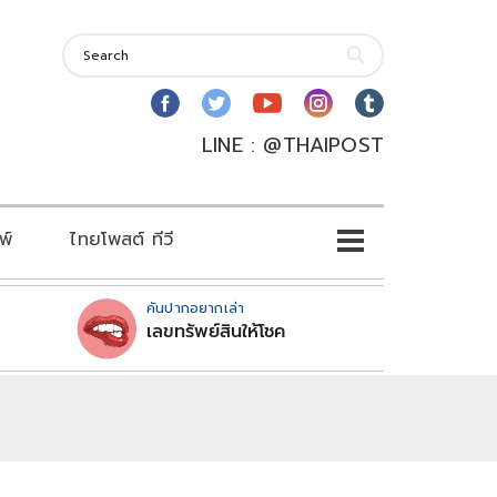
LINE : @THAIPOST
พ์
ไทยโพสต์ ทีวี
คันปากอยากเล่า
เลขทรัพย์สินให้โชค