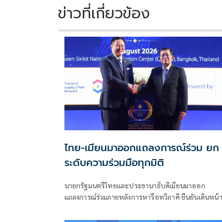
k
k
ข่าวที่เกี่ยวข้อง
ไทย-เมียนมาออกแถลงการณ์ร่วม ยก
ระดับความร่วมมือทุกมิติ
นายกรัฐมนตรีไทยและประธานาธิบดีเมียนมาออก
แถลงการณ์ร่วมภายหลังการหารือทวิภาคี ยืนยันเดินหน้
ขยายความร่วมมือด้านความมั่นคง เศรษฐกิจ การค้า
ชายแดน การปราบปรามอาชญากรรมข้ามชา