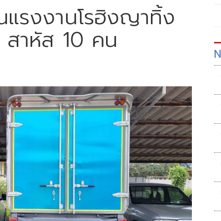
นแรงงานโรฮิงญาทิ้ง
 สาหัส 10 คน
N