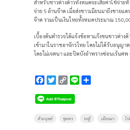
สำหรับชาวต่างด้าวทั้งหมดจะเสียค่าใช้จ่ายห
จ่าย
5
ล้านจ๊าด เมื่อส่งชาวเมียนมาถึงชายแ
จ๊าด รวมเป็นเงินไทยทั้งหมดประมาณ
150,0
เบื้องต้นตำรวจได้แจ้งข้อหาแก๊งขนชาวต่างด้า
เข้ามาในราชอาจักรไทย โดยไม่ได้รับอนุญา
โดยไม่เจตนา และปิดบังอำพรางซ่อนเร้นศพ
F
T
C
Li
S
ac
wi
o
n
h
e
tt
p
e
ar
b
er
y
e
o
Li
Tags
ค้ามนุษย์
ชุมพร
รถตู้
เมียนมา
โร
o
n