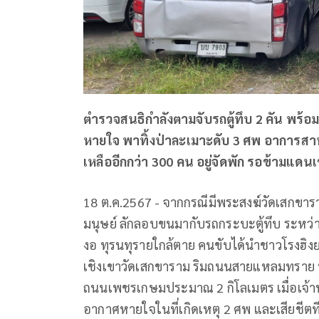
ตำรวจสนธิกำลังตามจับรถตู้ทึบ
2
คัน พร้อ
หายใจ พาทิ้งป่าละเมาะดับ
3
ศพ อาการสา
เหลืออีกกว่า 300 คน อยู่จัดพัก รอข้ามแดน
18 ต.ค.2567 - จากกรณีมีพระสงฆ์วัดเสกข
มนุษย์ ลักลอบขนมากับรถกระบะตู้ทึบ ระหว่
งอ ทุรนทุรายใกล้ตาย คนขับได้นำชาวโรงฮิง
เชิงเขาวัดเสกขาราม ริมถนนสายแหลมทราย 
ถนนเพชรเกษมประมาณ
2
กิโลเมตร เมื่อเ
อากาศหายใจในที่เกิดเหตุ
2
ศพ และเสียชีตท