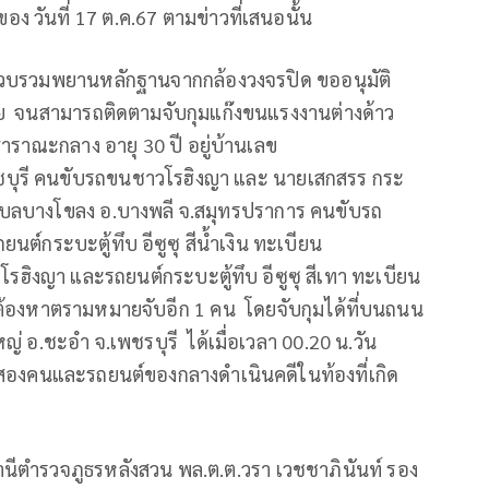
อง วันที่
17
ต.ค.
67
ตามข่าวที่เสนอนั้น
จรวบรวมพยานหลักฐานจากกล้องวงจรปิด ขออนุมัติ
 จนสามารถติดตามจับกุมแก๊งขนแรงงานต่างด้าว
 ธาราณะกลาง อายุ
30
ปี อยู่บ้านเลข
ชบุรี คนขับรถขนชาวโรฮิงญา และ นายเสกสรร กระ
บลบางโขลง อ.บางพลี จ.สมุทรปราการ คนขับรถ
ยนต์กระบะตู้ทึบ อีซูซุ สีน้ำเงิน ทะเบียน
รฮิงญา และรถยนต์กระบะตู้ทึบ อีซูซุ สีเทา ทะเบียน
้ต้องหาตรามหมายจับอีก
1
คน โดยจับกุมได้ที่บนถนน
หญ่ อ.ชะอำ จ.เพชรบุรี ได้เมื่อเวลา
00.20
น.วัน
้งสองคนและรถยนต์ของกลางดำเนินคดีในท้องที่เกิด
านีตำรวจภูธรหลังสวน พล.ต.ต.วรา เวชชาภินันท์ รอง