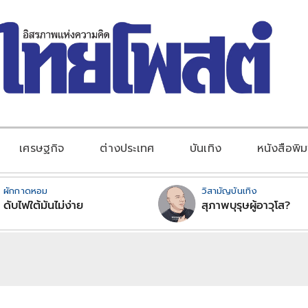
เศรษฐกิจ
ต่างประเทศ
บันเทิง
หนังสือพิม
ผักกาดหอม
วิสามัญบันเทิง
ดับไฟใต้มันไม่ง่าย
สุภาพบุรุษผู้อาวุโส?