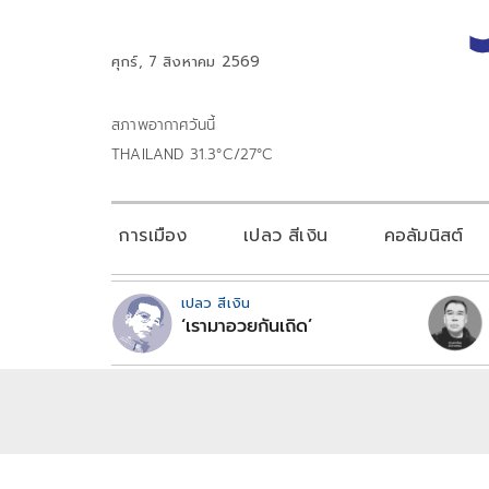
ศุกร์, 7 สิงหาคม 2569
สภาพอากาศวันนี้
THAILAND 31.3°C/27°C
การเมือง
เปลว สีเงิน
คอลัมนิสต์
เปลว สีเงิน
‘เรามาอวยกันเถิด’