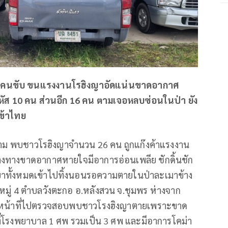
มคนขับ ขนแรงงานโรฮิงญาอัดแน่นขาดอากาศ
หัส
10
คน ส่วนอีก
16
คน ตามเจอหลบซ่อนในป่า ยัง
เข้าไทย
าราม พบชาวโรฮิงญาจำนวน
26
คน ถูกแก๊งค้าแรงงาน
างทางขาดอากาศหายใจมีอาการอ่อนเพลีย ชักดิ้นชัก
ยาทั้งหมดเข้าไปทิ้งนอนรอความตายในป่าละเมาข้าง
หมู่
4
ตำบลวังตะกอ อ.หลังสวน จ.ชุมพร ห่างจาก
จ้าหน้าที่ไปตรวจสอบพบชาวโรงฮิงญาตายเพราะขาด
ี่โรงพยาบาล
1
ศพ รวมเป็น
3
ศพ และมีอาการโคม่า