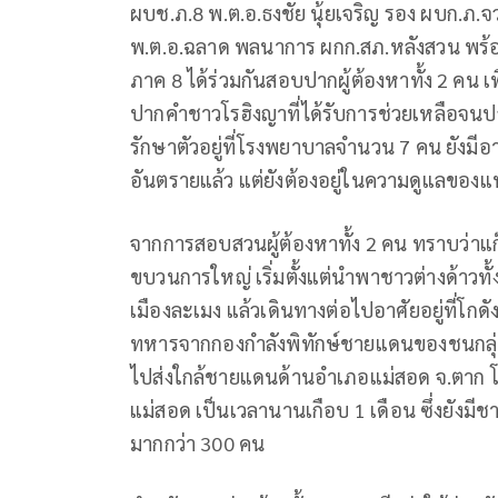
ผบช.ภ.
8
พ.ต.อ.ธงชัย นุ้ยเจริญ รอง ผบก.ภ.จว
พ.ต.อ.ฉลาด พลนาการ ผกก.สภ.หลังสวน พร้อม
ภาค
8
ได้ร่วมกันสอบปากผู้ต้องหาทั้ง
2
คน เ
ปากคำชาวโรฮิงญาที่ได้รับการช่วยเหลือจ
รักษาตัวอยู่ที่โรงพยาบาลจำนวน
7
คน ยังมีอ
อันตรายแล้ว แต่ยังต้องอยู่ในความดูแลของแ
จากการสอบสวนผู้ต้องหาทั้ง
2
คน ทราบว่าแก๊
ขบวนการใหญ่ เริ่มตั้งแต่นำพาชาวต่างด้าวทั้
เมืองละเมง แล้วเดินทางต่อไปอาศัยอยู่ที่โกดั
ทหารจากกองกำลังพิทักษ์ชายแดนของชนกลุ่ม
ไปส่งใกล้ชายแดนด้านอำเภอแม่สอด จ.ตาก โ
แม่สอด เป็นเวลานานเกือบ
1
เดือน ซึ่งยังมี
มากกว่า
300
คน