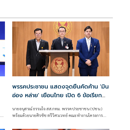
พรรคประชาชน แสดงจุดยืนคัดค้าน 'มิน
อ่อง หล่าย' เยือนไทย เปิด 6 ข้อเรียก
ร้องรัฐสภา-รัฐบาล
นายอนุสรณ์ ธรรมใจ สส.กทม. พรรคประชาชน (ปชน.)
า
พร้อมด้วยนายศิรชัช ตรีวิศวเวทย์ คณะทำงานโครงการ
เครือข่ายประชาธิปไตยอาเซียนเพื่อสันติภาพ สิทธิมนุษย
ชน และการพัฒนาอย่างยั่งยืน แถลงคัดค้านการเยือนไทย