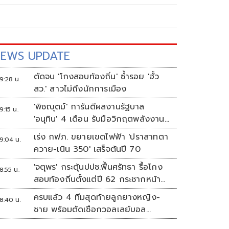
EWS UPDATE
ตัดจบ 'โกงสอบท้องถิ่น' ซ้ำรอย 'ฮั้ว
9:28 น.
สว.' สาวไม่ถึงนักการเมือง
'พิชญุตม์' การันตีผลงานรัฐบาล
9:15 น.
'อนุทิน' 4 เดือน รับมือวิกฤตพลังงาน
ดันราคาข้าว-ยาง-ปาล์ม พุ่งต่อเนื่อง
เร่ง กฟภ. ขยายเขตไฟฟ้า 'ปราสาทตา
9:04 น.
พร้อมอัดมาตรการช่วยลดต้นทุน-ขยาย
ควาย-เนิน 350' เสร็จต้นปี 70
ตลาดโลก
'จตุพร' กระตุ้นปปช.ฟื้นศรัทธา รื้อโกง
8:55 น.
สอบท้องถิ่นตั้งแต่ปี 62 กระชากหน้า
ลงโทษให้เข็ดหลาบ
ครบแล้ว 4 ทีมสุดท้ายลูกยางหญิง-
8:40 น.
ชาย พร้อมตัดเชือกวอลเลย์บอล
นักเรียน แชมป์กีฬา '7HD 2026'