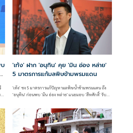
อย่างเป็นทางการของพลเอกอาวุโส มิน ออง ไลง์
พบ
'เท้ง' ฝาก 'อนุทิน' คุย 'มิน อ่อง หล่าย'
5 มาตรการแก้มลพิษข้ามพรมแดน
ี
'เท้ง' ชง 5 มาตรการแก้ปัญหามลพิษน้ำข้ามพรมแดน ถึง
ยว
'อนุทิน' ก่อนพบ 'มิน อ่อง หล่าย' แนะมอบ 'สีหศักดิ์' รับผิด
ณะ
ชอบหลัก ฝ่ายค้านติดตามความคืบหน้าทุกไตรมาส
้น
ี