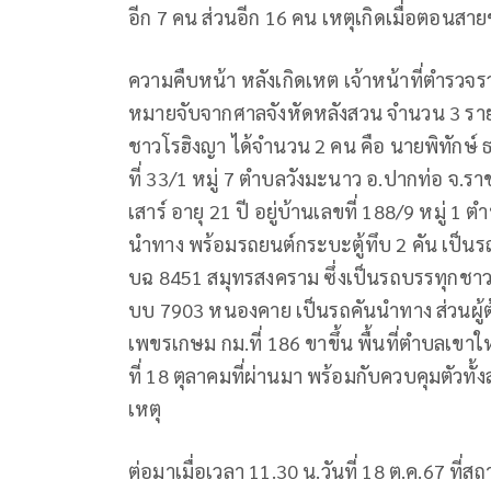
อีก
7
คน ส่วนอีก
16
คน เหตุเกิดเมื่อตอนสายข
ความคืบหน้า หลังเกิดเหต เจ้าหน้าที่ตำรว
หมายจับจากศาลจังหัดหลังสวน จำนวน
3
ราย
ชาวโรฮิงญา ได้จำนวน
2
คน คือ
นายพิทักษ์
ที่
33/1
หมู่
7
ตำบลวังมะนาว อ.ปากท่อ จ.รา
เสาร์ อายุ
21
ปี อยู่บ้านเลขที่
188/9
หมู่
1
ตำ
นำทาง พร้อมรถยนต์กระบะตู้ทึบ
2
คัน เป็นรถ
บฉ
8451
สมุทรสงคราม ซึ่งเป็นรถบรรทุกชาวโ
บบ
7903
หนองคาย เป็นรถคันนำทาง ส่วนผู
เพขรเกษม กม.ที่
186
ขาขึ้น พื้นที่ตำบลเขาใ
ที่
18
ตุลาคมที่ผ่านมา พร้อมกับควบคุมตัวทั
เหตุ
ต่อมาเมื่อเวลา
11.30
น.วันที่
18
ต.ค.
67
ที่สถ