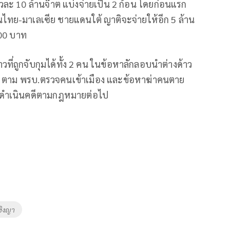
ัวละ
10
ล้านจ๊าต แบ่งจ่ายเป็น
2
ก้อน โดยก่อนแรก
ดนไทย-มาเลเซีย ชายแดนใต้ ญาติจะจ่ายให้อีก
5
ล้าน
00
บาท
วที่ถูกจับกุมได้ทั้ง 2 คน ในข้อหาลักลอบนำต่างด้าว
ต ตาม พรบ.ตรวจคนเข้าเมือง และข้อหาฆ่าคนตาย
 ดำเนินคดีตามกฎหมายต่อไป
ฮิงญา