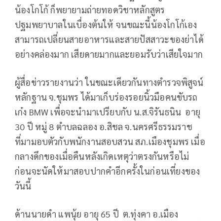
น้องโกโก้ ก็พยายามถ่ายทอดวิชาหลักสูตร
ปฐมพยาบาลในเบื่องต้นให้ จนขณะนี้น้องโกโก้เอง
สามารถเปลี่ยนสายอาหารและสายปัสสาวะของย่าได้
อย่างคล่องมาก เสียดายมากและยอมรับว่าเสียใจมาก
ผู้สื่อข่าวรายงานว่า ในขณะเดียวกันทางตำรวจพิสูจน์
หลักฐาน จ.ชุมพร ได้มาเก็บร่องรอยนิ้วมือคนขับรถ
เก๋ง BMW เพื่อจะนำมาเปรียบกับ น.ส.จิรันธนิน อายุ
30 ปี หมู่ 8 ตำบลฉลอง อ.สิชล จ.นครศรีธรรมราช
ที่มามอบตัวกับพนักงานสอบสวน สภ.เมืองชุมพร เมื่อ
กลางดึกของเมื่อคืนหลังเกิดเหตุว่าตรงกันหรือไม่
ก่อนจะนัดให้มาสอบปากคำอีกครั้งในก่อนเที่ยงของ
วันนี้
ด้านนายดำ แพนุ้ย อายุ 65 ปี ต.ทุ่งคา อ.เมือง