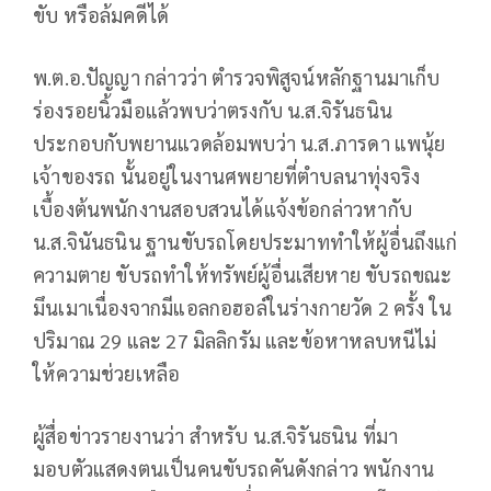
ขับ หรือล้มคดีได้
พ.ต.อ.ปัญญา กล่าวว่า ตำรวจพิสูจน์หลักฐานมาเก็บ
ร่องรอยนิ้วมือแล้วพบว่าตรงกับ น.ส.จิรันธนิน
ประกอบกับพยานแวดล้อมพบว่า น.ส.ภารดา แพนุ้ย
เจ้าของรถ นั้นอยู่ในงานศพยายที่ตำบลนาทุ่งจริง
เบื้องต้นพนักงานสอบสวนได้แจ้งข้อกล่าวหากับ
น.ส.จินันธนิน ฐานขับรถโดยประมาททำให้ผู้อื่นถึงแก่
ความตาย ขับรถทำให้ทรัพย์ผู้อื่นเสียหาย ขับรถขณะ
มึนเมาเนื่องจากมีแอลกอฮอล์ในร่างกายวัด 2 ครั้ง ใน
ปริมาณ 29 และ 27 มิลลิกรัม และข้อหาหลบหนีไม่
ให้ความช่วยเหลือ
ผู้สื่อข่าวรายงานว่า สำหรับ น.ส.จิรันธนิน ที่มา
มอบตัวแสดงตนเป็นคนขับรถคันดังกล่าว พนักงาน