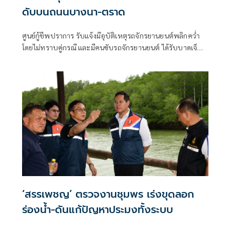
ดับบนถนนบางนา-ตราด
ศูนย์กู้ชีพปราการ รับแจ้งมีอุบัติเหตุรถจักรยานยนต์พลิกคว่ำ
โดยไม่ทราบคู่กรณี และมีคนขับรถจักรยานยนต์ ได้รับบาดเจ็บ
สาหัส
‘สรรเพชญ’ ตรวจงานชุมพร เร่งขุดลอก
ร่องน้ำ-ดันแก้ปัญหาประมงทั้งระบบ