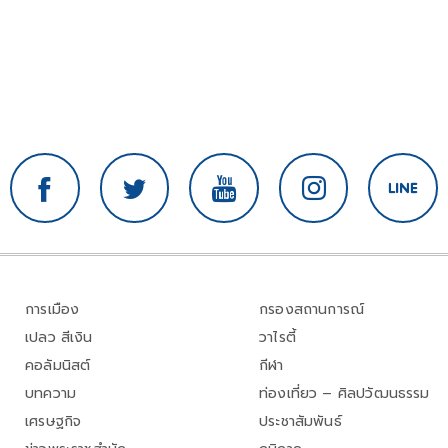
การเมือง
กรองสถานการณ์
เปลว สีเงิน
วาไรตี้
คอลัมนิสต์
กีฬา
บทความ
ท่องเที่ยว – ศิลปวัฒนธรรม
เศรษฐกิจ
ประชาสัมพันธ์