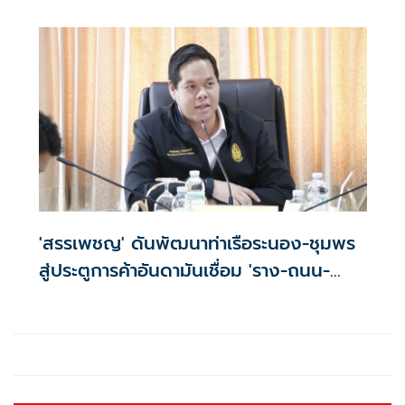
'สรรเพชญ' ดันพัฒนาท่าเรือระนอง-ชุมพร
สู่ประตูการค้าอันดามันเชื่อม 'ราง-ถนน-
ท่าเรือ'