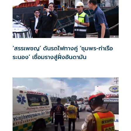
‘สรรเพชญ’ ดันรถไฟทางคู่ ‘ชุมพร-ท่าเรือ
ระนอง’ เชื่อมรางสู่ฝั่งอันดามัน