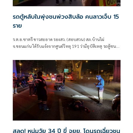
รถตู้หลับในพุ่งชนพ่วงสิบล้อ คนลาวเจ็บ 15
ราย
ร.ต.อ.ชาตรี ขาวสะอาด รองสว. (สอบสวน) สภ.บ้านไผ่
จ.ขอนแก่น ได้รับแจ้งจากศูนย์วิทยุ 191 ว่ามีอุบัติเหตุ รถตู้ชน
รถบรรทุกพ่วง บนถนนมิตรภาพ
สลด! หนุ่มวัย 34 ปี ขี่ จยย. โดนรถเฉี่ยวชน