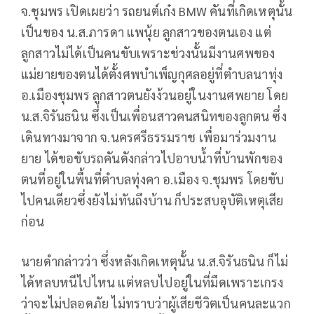
จ.ชุมพร เปิดเผยว่า รถยนต์เก๋ง BMW คันที่เกิดเหตุนั้น
เป็นของ น.ส.ภารดา แพนุ้ย ลูกสาวของตนเอง แต่
ลูกสาวไม่ได้เป็นคนขับเพราะช่วงนั้นมีงานศพของ
แม่ยายของตนได้ตั้งศพบำเพ็ญกุศลอยู่ที่ตำบลนาทุ่ง
อ.เมืองชุมพร ลูกสาวตนยังง้วนอยู่ในงานศพยาย โดย
น.ส.จิรันธนิน ซึ่งเป็นเพื่อนสาวคนสนิทของลูกตน ซึ่ง
เดินทางมาจาก จ.นครศรีธรรมราช เพื่อมาร่วมงาน
ยาย ได้ขอขับรถคันดังกล่าวไปอาบน้ำที่บ้านพักของ
ตนที่อยู่ในพื้นที่ตำบลทุ่งคา อ.เมือง จ.ชุมพร โดยขับ
ไปคนเดียวซึ่งยังไม่ทันถึงบ้าน ก็ประสบอุบัติเหตุเสีย
ก่อน
นายดำกล่าวว่า ซึ่งหลังเกิดเหตุนั้น น.ส.จิรันธนิน ก็ไม่
ได้หลบหนีไปไหน แต่หลบไปอยู่ในที่มืดเพราะเกรง
ว่าจะไม่ปลอดภัย ไม่ทราบว่าผู้เสียชีวิตเป็นคนละแวก