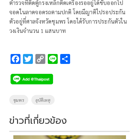
ตำรวจที่ติดตู้กรงเหล็กติดเครื่องรออยู่ได้ขับออกไป
จอดในลาดจอดรถตามปกติ โดยมีญาติไปรอประกัน
ตัวอยู่ที่ศาลจังหวัดชุมพร โดยได้รับการประกันตัวใน
วงเงินจำนวน 1 แสนบาท
F
T
C
Li
S
ac
wi
o
n
h
e
tt
p
e
ar
b
er
y
e
o
Li
Tags
ชุมพร
อุบัติเหตุ
o
n
k
k
ข่าวที่เกี่ยวข้อง