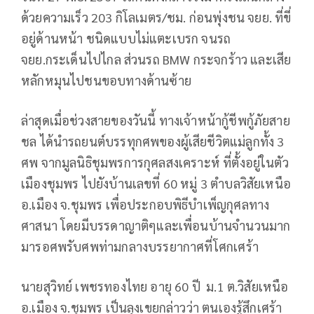
ด้วยความเร็ว 203 กิโลเมตร/ชม. ก่อนพุ่งชน จยย. ที่ขี่
อยู่ด้านหน้า ชนิดแบบไม่แตะเบรก จนรถ
จยย.กระเด็นไปไกล ส่วนรถ BMW กระจกร้าว และเสีย
หลักหมุนไปชนขอบทางด้านซ้าย
ล่าสุดเมื่อช่วงสายของวันนี้ ทางเจ้าหน้ากู้ชีพกู้ภัยสาย
ชล ได้นำรถยนต์บรรทุกศพของผู้เสียชีวิตแม่ลูกทั้ง 3
ศพ จากมูลนิธิชุมพรการกุศลสงเคราะห์ ที่ตั้งอยู่ในตัว
เมืองชุมพร ไปยังบ้านเลขที่ 60 หมู่ 3 ตำบลวิสัยเหนือ
อ.เมือง จ.ชุมพร เพื่อประกอบพิธีบำเพ็ญกุศลทาง
ศาสนา โดยมีบรรดาญาติๆและเพื่อนบ้านจำนวนมาก
มารอศพรับศพท่ามกลางบรรยากาศที่โศกเศร้า
นายสุวิทย์ เพชรทองไทย อายุ 60 ปี ม.1 ต.วิสัยเหนือ
อ.เมือง จ.ชุมพร เป็นลุงเขยกล่าวว่า ตนเองรู้สึกเศร้า