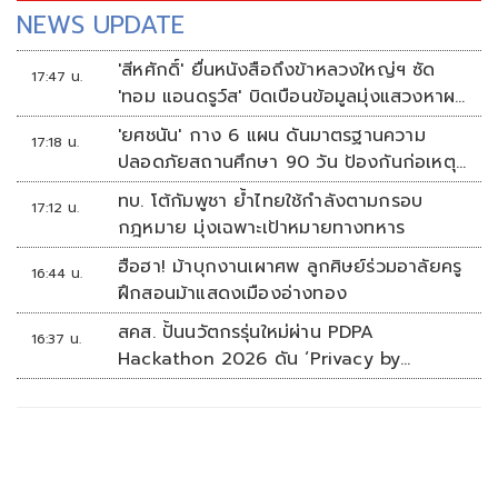
NEWS UPDATE
'สีหศักดิ์' ยื่นหนังสือถึงข้าหลวงใหญ่ฯ ซัด
17:47 น.
'ทอม แอนดรูว์ส' บิดเบือนข้อมูลมุ่งแสวงหาผล
ประโยชน์ทางการเมือง
'ยศชนัน' กาง 6 แผน ดันมาตรฐานความ
17:18 น.
ปลอดภัยสถานศึกษา 90 วัน ป้องกันก่อเหตุ
รุนแรง
ทบ. โต้กัมพูชา ย้ำไทยใช้กำลังตามกรอบ
17:12 น.
กฎหมาย มุ่งเฉพาะเป้าหมายทางทหาร
ฮือฮา! ม้าบุกงานเผาศพ ลูกศิษย์ร่วมอาลัยครู
16:44 น.
ฝึกสอนม้าแสดงเมืองอ่างทอง
สคส. ปั้นนวัตกรรุ่นใหม่ผ่าน PDPA
16:37 น.
Hackathon 2026 ดัน ‘Privacy by
Design for all’ สู่โซลูชันคุ้มครองข้อมูลส่วน
บุคคลที่ใช้ได้จริง