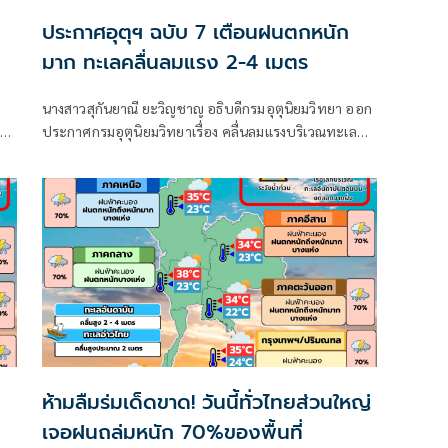
ประกาศอุตุฯ ฉบับ 7 เตือนฝนตกหนัก
มาก ทะเลคลื่นลมแรง 2-4 เมตร
นางสาวสุกันยาณี ยะวิญชาญ อธิบดีกรมอุตุนิยมวิทยา ออก
าติ
ประกาศกรมอุตุนิยมวิทยาเรื่อง คลื่นลมแรงบริเวณทะเล
ม
อันดามันตอนบนและอ่าวไทยตอนบน และฝนตกหนักถึง
หนักมากบริเวณประเทศไทย
ต
ห้ามลืมร่มเด็ดขาด! วันนี้ทั่วไทยส่วนใหญ่
เจอฝนถล่มหนัก 70%ของพื้นที่