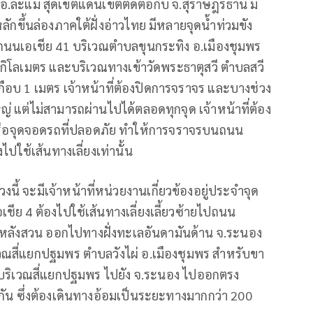
 อ.ละแม สุดเขตแดนเขตติดต่อกับ จ.สุราษฎร์ธานี มี
กขึ้นล่องภาคใต้ฝั่งอ่าวไทย มีหลายจุดน้ำท่วมขัง
นนเอเชีย 41 บริเวณตำบลขุนกระทิง อ.เมืองชุมพร
ิโลเมตร และบริเวณทางเข้าวัดพระธาตุสวี ตำบลสวี
งเกือบ 1 เมตร เจ้าหน้าที่ต้องปิดการจราจร และบางช่วง
ญ่ แต่ไม่สามารถผ่านไปได้ตลอดทุกจุด เจ้าหน้าที่ต้อง
ือจุดจอดรถที่ปลอดภัย ทำให้การจราจรบนถนน
ไปใช้เส้นทางเลี่ยงเท่านั้น
ี้ จะมีเจ้าหน้าที่หน่วยงานเกี่ยวข้องอยู่ประจำจุด
 4 ต้องไปใช้เส้นทางเลี่ยงเลี้ยวซ้ายไปถนน
หลังสวน ออกไปทางฝั่งทะเลอันดามันด้าน จ.ระนอง
ณสี่แยกปฐมพร ตำบลวังไผ่ อ.เมืองชุมพร สำหรับขา
ม บริเวณสี่แยกปฐมพร ไปยัง จ.ระนอง ไปออกตรง
ัน ซึ่งต้องเดินทางอ้อมเป็นระยะทางมากกว่า 200