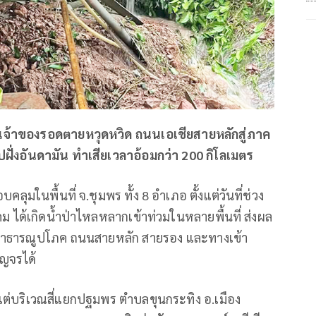
านเจ้าของรอดตายหวุดหวิด ถนนเอเชียสายหลักสู่ภาค
งไปฝั่งอันดามัน ทำเสียเวลาอ้อมกว่า 200 กิโลเมตร
ในพื้นที่ จ.ชุมพร ทั้ง 8 อำเภอ ตั้งแต่วันที่ช่วง
นวาคม ได้เกิดน้ำป่าไหลหลากเข้าท่วมในหลายพื้นที่ ส่งผล
 สิ่งสาธารณูปโภค ถนนสายหลัก สายรอง และทางเข้า
ัญจรได้
แต่บริเวณสี่แยกปฐมพร ตำบลขุนกระทิง อ.เมือง