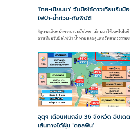
'ไทย-เมียนมา' จับมือใช้ดาวเทียมรับมือ
ไฟป่า-น้ำท่วม-ภัยพิบัติ
รัฐบาลเดินหน้าความร่วมมือไทย–เมียนมา ใช้เทคโนโลยี
ดาวเทียมรับมือไฟป่า น้ำท่วม และดูแลทรัพยากรธรรมช
ชายแดน ยกระดับการจัดการภัยพิบัติและสิ่งแวดล้อมร่ว
กัน
อุตุฯ เตือนฝนถล่ม 36 จังหวัด อัปเด
เส้นทางไต้ฝุ่น 'ดอลฟิน'