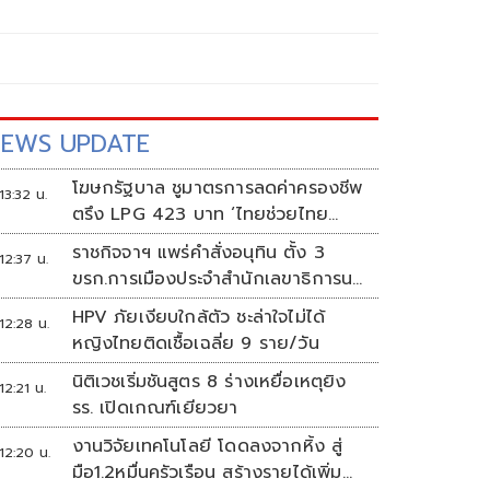
EWS UPDATE
โฆษกรัฐบาล ชูมาตรการลดค่าครองชีพ
13:32 น.
ตรึง LPG 423 บาท ‘ไทยช่วยไทย
พลัส’ ดันเงินหมุนแสนล้าน
ราชกิจจาฯ แพร่คำสั่งอนุทิน ตั้ง 3
12:37 น.
ขรก.การเมืองประจำสำนักเลขาธิการนา
ยกฯ
HPV ภัยเงียบใกล้ตัว ชะล่าใจไม่ได้
12:28 น.
หญิงไทยติดเชื้อเฉลี่ย 9 ราย/วัน
นิติเวชเริ่มชันสูตร 8 ร่างเหยื่อเหตุยิง
12:21 น.
รร. เปิดเกณฑ์เยียวยา
งานวิจัยเทคโนโลยี โดดลงจากหิ้ง สู่
12:20 น.
มือ1.2หมื่นครัวเรือน สร้างรายได้เพิ่ม