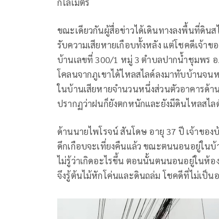
กิโลเมตร
ขณะเดียวกันผู้สื่อข่าวได้เดินทางลงพื้นที่ดิ
รับความเสียหายเกือบทั้งหลัง แต่โชคดีเจ้าข
บ้านเลขที่ 300/1 หมู่ 3 ตำบลปากน้ำชุมพร อ.เ
โคลนจากภูเขาได้ไหลสไลด์ลงมาทับบ้านจนหลั
ในบ้านเสียหายจำนวนหนึ่งส่วนตัวอาคารด้านหน
ปรากฏว่าฝนก็ยังตกหนักและยังมีดินไหลสไลด์
ด้านนายไพโรจน์ สันโดษ อายุ 37 ปี เจ้าของบ
ดึกเกือบจะเที่ยงคืนแล้ว ขณะตนนอนอยู่ในบ้าน
ไม่รู้ว่าเกิดอะไรขึ้น ตอนนั้นตนนอนอยู่ในห้
จึงรู้ต้นไม้หักโค่นและดินถล่ม โชคดีที่ไม่เป็น