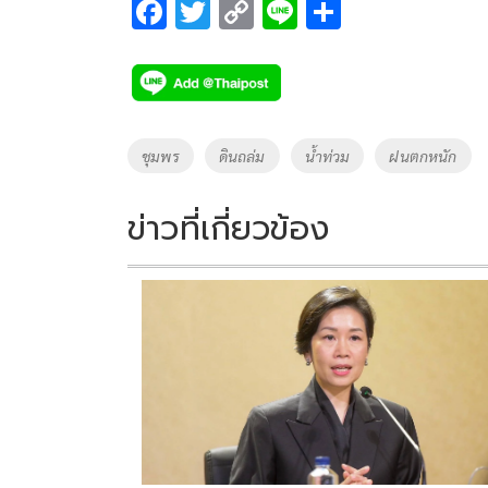
F
T
C
Li
S
ac
wi
o
n
h
e
tt
p
e
ar
b
er
y
e
o
Li
Tags
ชุมพร
ดินถล่ม
น้ำท่วม
ฝนตกหนัก
o
n
k
k
ข่าวที่เกี่ยวข้อง