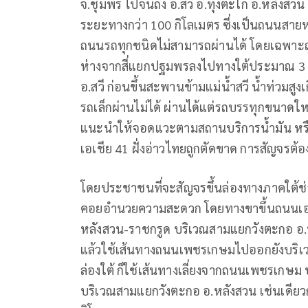
จ.ชุมพร ไปจนถึง อ.สวี อ.ทุ่งตะโก อ.หลังสวน
ระยะทางกว่า 100 กิโลเมตร ซี่งเป็นถนนสายหลั
ถนนรถทุกชนิดไม่สามารถผ่านได้ โดยเฉพาะถ
ห่างจากสี่แยกปฐมพรลงไปทางใต้ประมาณ 3 ก
อ.สวี ก่อนขึ้นสะพานข้ามแม่น้ำสวี น้ำท่วมสู
รถเล็กผ่านไม่ได้ ผ่านได้แต่รถบรรทุกขนาดให
แนะนำให้จอดแวะตามสถานบริการน้ำมัน หร
เอเชีย 41 ฝั่งอ่าวไทยถูกตัดขาด การสัญจรต้อง
โดยประชาชนที่จะสัญจรขึ้นล่องทางภาคใต้ช่วงน
คอยอำนวยความสะดวก โดยทางขาขึ้นถนนเอเชีย
หลังสวน-ราชกรูด บริเวณสามแยกวังตะกอ อ.
แล้วใช้เส้นทางถนนเพชรเกษมไปออกยังบริเว
ล่องใต้ ก็ใช้เส้นทางเลี่ยงจากถนนเพชรเกษ
บริเวณสามแยกวังตะกอ อ.หลังสวน เช่นเดียวก