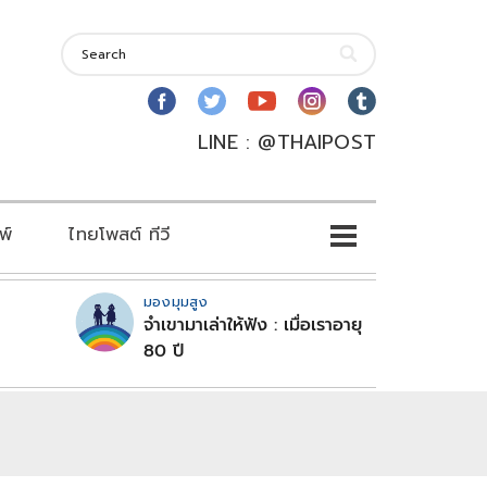
LINE : @THAIPOST
พ์
ไทยโพสต์ ทีวี
มองมุมสูง
จำเขามาเล่าให้ฟัง : เมื่อเราอายุ
80 ปี