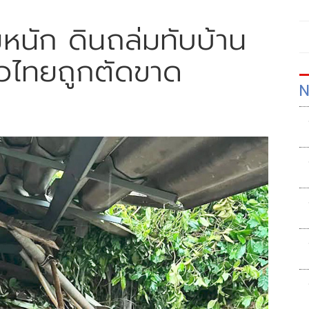
หนัก ดินถล่มทับบ้าน
าวไทยถูกตัดขาด
N