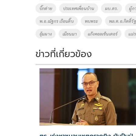
o
n
บิ๊กต่าย
ประเทศเพื่อนบ้าน
ผบ.ตร.
ผู้ก
k
k
พ.อ.ณัฐกร เรือนติ๊บ
พบพระ
พล.ต.อ.กิตติ์รัฐ 
อุ้มผาง
เมียนมา
แก๊งคอลเซ็นเตอร์
แม่
ข่าวที่เกี่ยวข้อง