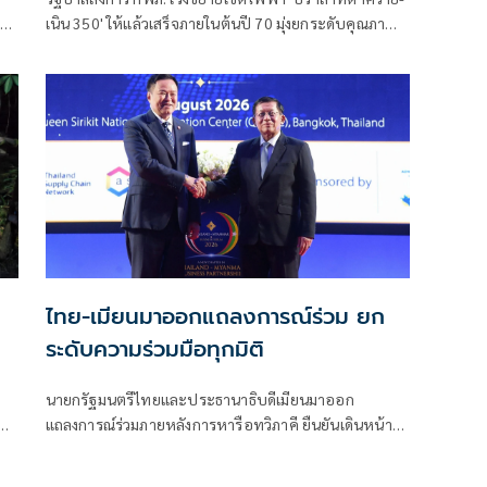
าติ
เนิน 350' ให้แล้วเสร็จภายในต้นปี 70 มุ่งยกระดับคุณภาพ
ม
ชีวิตและขวัญกำลังพลแนวหน้า เสริมสร้างความมั่นคง
ชายแดน
ไทย-เมียนมาออกแถลงการณ์ร่วม ยก
ระดับความร่วมมือทุกมิติ
นายกรัฐมนตรีไทยและประธานาธิบดีเมียนมาออก
ี่
แถลงการณ์ร่วมภายหลังการหารือทวิภาคี ยืนยันเดินหน้า
ปืน
ขยายความร่วมมือด้านความมั่นคง เศรษฐกิจ การค้า
ชายแดน การปราบปรามอาชญากรรมข้ามชา