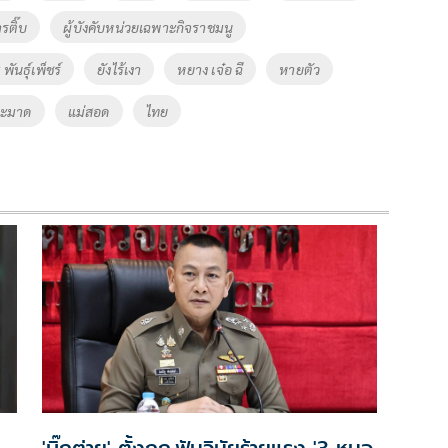
ารติ๊บ
ผู้บังคับหน่วยเฉพาะกิจราชมนู
พันธุ์เพ็ชร์
ยังไร้เงา
หยาง เจ๋อ ฉี
หายตัว
ระมาด
แม่สอด
ไทย