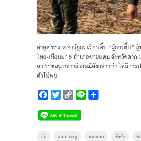
ล่าสุด ทาง พ.อ.ณัฐกร เรือนติ๊บ “ผู้การติ๊บ” 
ไทย-เมียนมา 5 อำเภอชายแดน จังหวัดตาก (
ฉก.ราชมนู กล่าวถึงกรณีดังกล่าว ว่า ได้มีกา
ตัวไม่พบ.
F
T
C
Li
S
ac
wi
o
n
h
e
tt
p
e
ar
b
er
y
e
o
Li
Tags
จีน
ฉก.ราชมนู
ชายแดน
ซิงซิง
ต