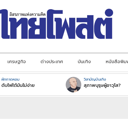
เศรษฐกิจ
ต่างประเทศ
บันเทิง
หนังสือพิม
ผักกาดหอม
วิสามัญบันเทิง
ดับไฟใต้มันไม่ง่าย
สุภาพบุรุษผู้อาวุโส?