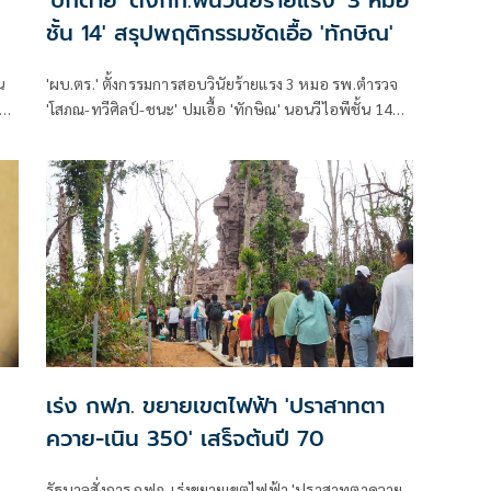
'บิ๊กต่าย' ตั้งกก.ฟันวินัยร้ายแรง '3 หมอ
ชั้น 14' สรุปพฤติกรรมชัดเอื้อ 'ทักษิณ'
น
'ผบ.ตร.' ตั้งกรรมการสอบวินัยร้ายแรง 3 หมอ รพ.ตำรวจ
'โสภณ-ทวีศิลป์-ชนะ' ปมเอื้อ 'ทักษิณ' นอนวีไอพีชั้น 14
มอบหมาย 'พล.ต.อ.อิทธิพล' นั่งประธาน เร่งสรุปโดยเร็ว
เร่ง กฟภ. ขยายเขตไฟฟ้า 'ปราสาทตา
ควาย-เนิน 350' เสร็จต้นปี 70
รัฐบาลสั่งการ กฟภ. เร่งขยายเขตไฟฟ้า 'ปราสาทตาควาย-