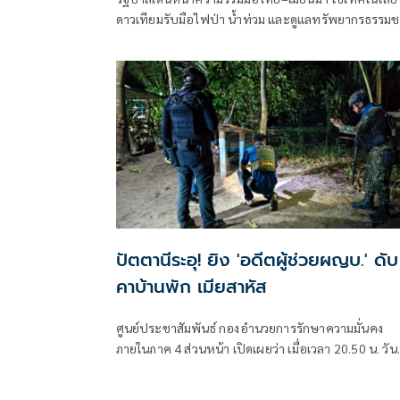
ดาวเทียมรับมือไฟป่า น้ำท่วม และดูแลทรัพยากรธรรมช
ชายแดน ยกระดับการจัดการภัยพิบัติและสิ่งแวดล้อมร่ว
กัน
ปัตตานีระอุ! ยิง 'อดีตผู้ช่วยผญบ.' ดับ
คาบ้านพัก เมียสาหัส
ศูนย์ประชาสัมพันธ์ กองอำนวยการรักษาความมั่นคง
ภายในภาค 4 ส่วนหน้า เปิดเผยว่า เมื่อเวลา 20.50 น. วันท
6 ส.ค. ที่ผ่านมา เกิดเหตุคนร้ายไม่ทราบจำนวนใช้อาวุธ
ลอบยิงนายรียะ อาแว อดีตผู้ช่วยผู้ใหญ่บ้านหมู่ที่ 5