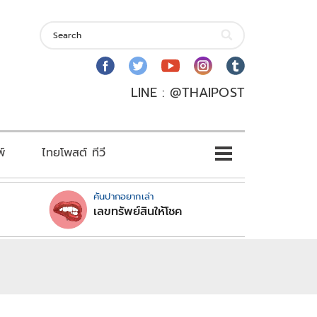
LINE : @THAIPOST
พ์
ไทยโพสต์ ทีวี
คันปากอยากเล่า
เลขทรัพย์สินให้โชค