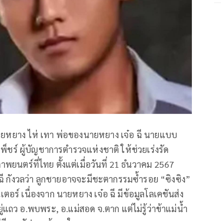
ยหยาง ไห่ เทา พ่อของนายหยาง เจ๋อ ฉี นายแบบ
ุ์เพ็ชร์ ผู้บัญชาการตำรวจแห่งชาติ ให้ช่วยเร่งรัด
ยนตร์ที่ไทย ตั้งแต่เมื่อวันที่ 21 ธํนวาคม 2567
ี กังวลว่า ลูกชายอาจจะมีชะตากรรมซ้ำรอย “ซิงซิง”
อร์ เนื่องจาก นายหยาง เจ๋อ ฉี มีข้อมูลโลเคชันส่ง
แถว อ.พบพระ, อ.แม่สอด จ.ตาก แต่ไม่รู้ว่าข้าแม่น้ำ