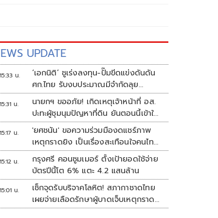
EWS UPDATE
‘เอกนิติ’ ชูเร่งลงทุน-ปั๊มขีดแข่งดันดัน
15:33 น.
ศก.ไทย รับงบประมาณมีจำกัดลุย
งัด5Tปูพรมโตยาว
นายกฯ ขออภัย! เกิดเหตุเจ้าหน้าที่ อส.
15:31 น.
ปะทะผู้ชุมนุมปัญหาที่ดิน ยันตอนนี้เข้าใจ
กันแล้ว
'ยศชนัน' ขอความร่วมมืองดแชร์ภาพ
15:17 น.
เหตุกราดยิง เป็นเรื่องสะเทือนใจคนไทย
ทั้งประเทศ
กรุงศรี คอนซูมเมอร์ ตั้งเป้ายอดใช้จ่าย
15:12 น.
บัตรปีนี้โต 6% แตะ 4.2 แสนล้าน
เช็กจุดรับบริจาคโลหิต! สภากาชาดไทย
15:01 น.
เผยจ่ายเลือดรักษาผู้บาดเจ็บเหตุกราด
ยิงแล้ว 148 ยูนิต