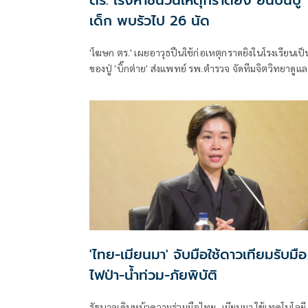
ตร. เร่งหาชนวนเหตุกราดยิง ยันปืนปู่
เด็ก พบรัวไป 26 นัด
'โฆษก ตร.' เผยอาวุธปืนใช้ก่อเหตุกราดยิงในโรงเรียนเป็
ของปู่ 'บิ๊กต่าย' ส่งแพทย์ รพ.ตำรวจ จัดทีมจิตวิทยาดูแล
สุขภาพจิตครู นักเรียน ผู้ปกครอง
'ไทย-เมียนมา' จับมือใช้ดาวเทียมรับมือ
ไฟป่า-น้ำท่วม-ภัยพิบัติ
รัฐบาลเดินหน้าความร่วมมือไทย–เมียนมา ใช้เทคโนโลยี