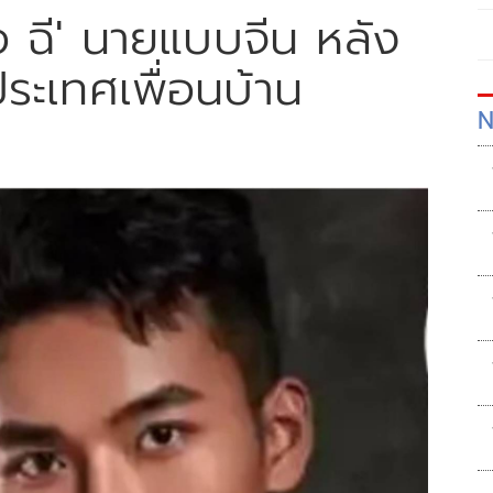
๋อ ฉี' นายแบบจีน หลัง
ประเทศเพื่อนบ้าน
N