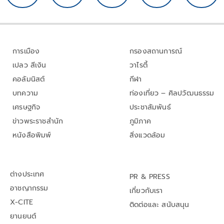
การเมือง
กรองสถานการณ์
เปลว สีเงิน
วาไรตี้
คอลัมนิสต์
กีฬา
บทความ
ท่องเที่ยว – ศิลปวัฒนธรรม
เศรษฐกิจ
ประชาสัมพันธ์
ข่าวพระราชสำนัก
ภูมิภาค
หนังสือพิมพ์
สิ่งแวดล้อม
ต่างประเทศ
PR & PRESS
อาชญากรรม
เกี่ยวกับเรา
X-CITE
ติดต่อและ สนับสนุน
ยานยนต์