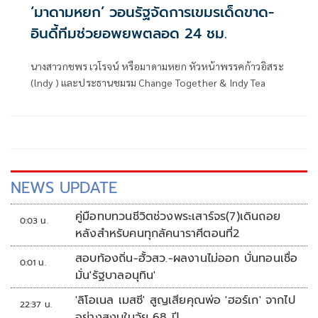
‘มาดามหยก’ วอนรัฐจัดการเขมรเด็ดขาด-
อินดี้ทีมช่วยอพยพตลอด 24 ชม.
นางสาวกชพร เวโรจน์ หรือมาดามหยก หัวหน้าพรรคก้าวอิสระ
(lndy ) และประธานชมรม Change Together & Indy Tea
NEWS UPDATE
คู่มือทบทวนชีวิตช่วงพระเสาร์จร(7)เดินถอย
0:03 น.
หลังสำหรับคนทุกลัคนาราศีตอนที่2
สอบท้องถิ่น-ฮั้วสว.-ผลงานไม่ออก บั่นทอนเชื่อ
0:01 น.
มั่น'รัฐบาลอนุทิน'
'ลิโอเนล เมสซี' สูญเสียคุณพ่อ 'ฮอร์เก' จากไป
22:37 น.
อย่างสงบในวัย 68 ปี