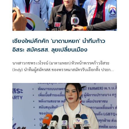
เชียงใหม่คึกคัก 'มาดามหยก' นำทีมก้าว
อิสระ สมัครสส. ลุยเปลี่ยนเมือง
นางสาวกชพร เวโรจน์ (มาดามหยก)หัวหน้าพรรคก้าวอิสระ
(Indy) นำทีมผู้สมัครสส.ของพรรคมาสมัครรับเลือกตั้ง ประกอบ
ด้วยเขต 2 เบอร์