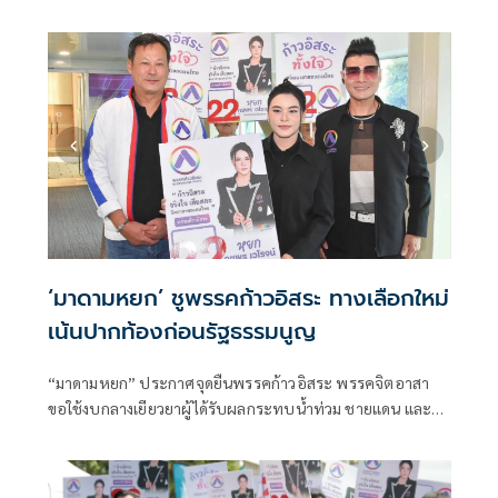
เงียบ บอกต้องสร้างความมั่นใจปชช.ต่อภาพลักษณ์ประกันภัย
ก่อนกลัวไม่กล้าซื้อประกันอีก พร้อมแนะรวมเงินเยียวยา‘น้ำ
ท่วม-แผ่นดินไหว-ชายแดน’ ดึงงบกลางมาช่วยก่อน
‘มาดามหยก’ ชูพรรคก้าวอิสระ ทางเลือกใหม่
เน้นปากท้องก่อนรัฐธรรมนูญ
“มาดามหยก” ประกาศจุดยืนพรรคก้าวอิสระ พรรคจิตอาสา
ขอใช้งบกลางเยียวยาผู้ได้รับผลกระทบน้ำท่วม ชายแดน และโค
วิด เสนอประกันหมู่หมา–แมว เบิกได้ ลดภาระคนเลี้ยง มองแก้
รัฐธรรมนูญยังไม่เร่งเท่าปัญหาปากท้อง แต่หากแก้ ขอให้
ประชาชนเลือกผู้ว่าฯ เอง ลั่นหากได้เข้าสภา ไม่รับเงินเดือน ขอม