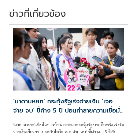
ข่าวที่เกี่ยวข้อง
‘มาดามหยก’ กระทุ้งรัฐเร่งจ่ายเงิน ‘เจอ
จ่าย จบ’ ชี้ค้าง 5 ปี บ่อนทำลายความเชื่อมั่น
ประกันภัย
‘มาดามหยก’เห็นใจชาวบ้าน ออกมากระทุ้งรัฐบาลอีกครั้ง เร่งรัด
จ่ายเงินเยียวยา ‘ประกันโควิด เจอ จ่าย จบ’ ชี้ผ่านมา 5 ปียัง