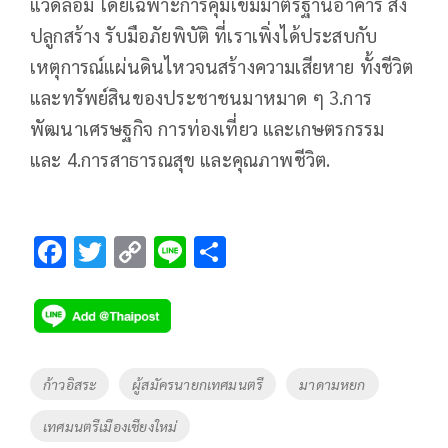
แวดล้อม โดยเฉพาะการคุมเข้มมาตรฐานอาคาร สิ่ง
ปลูกสร้าง รับมือภัยพิบัติ ที่เราเพิ่งได้ประสบกับ
เหตุการณ์แผ่นดินไหวจนสร้างความเสียหาย ทั้งชีวิต
และทรัพย์สินของประชาชนมาหมาด ๆ 3.การ
พัฒนาเศรษฐกิจ การท่องเที่ยว และเกษตรกรรม
และ 4.การสาธารณสุข และคุณภาพชีวิต.
F
T
C
Li
S
ac
wi
o
n
h
e
tt
p
e
ar
b
er
y
e
o
Li
Tags
ก้าวอิสระ
ผู้สมัครนายกเทศมนตรี
มาดามหยก
o
n
เทศมนตรีเมืองเชียงใหม่
k
k