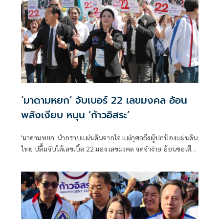
อบคืนสังคม
‘มาดามหยก’ จับเบอร์ 22 เลขมงคล อ้อน
พลังเงียบ หนุน ‘ก้าวอิสระ’
'มาดามหยก' นำกราบแผ่นดินจากใจ แผ่กุศลถึงผู้ปกป้องแผ่นดิน
ไทย ปลื้มจับได้เลขเบิ้ล 22 มอง เลขมงคล จดจำง่าย อ้อนขอเสียง
'พลังเงี