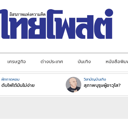
เศรษฐกิจ
ต่างประเทศ
บันเทิง
หนังสือพิม
ผักกาดหอม
วิสามัญบันเทิง
ดับไฟใต้มันไม่ง่าย
สุภาพบุรุษผู้อาวุโส?