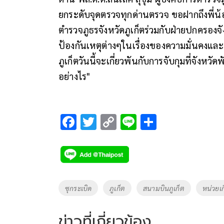
ยกระดับจุดตรวจทุกด่านตรวจ ขอฝากถึงพี่น
ตำรวจภูธรจังหวัดภูเก็ตร่วมกับฝ่ายปกครอง
ป้องกันเหตุต่างๆในเรื่องของความมั่นคงและเ
ภูเก็ตวันนี้จะเกี่ยวพันกับการจับกุมที่จังหว
อย่างไร"
F
T
C
Li
S
ac
wi
o
n
h
e
tt
p
e
ar
b
er
y
e
o
Li
Tags
ซุกระเบิด
ภูเก็ต
สนามบินภูเก็ต
หน่วยเก็
o
n
k
k
ข่าวที่เกี่ยวข้อง