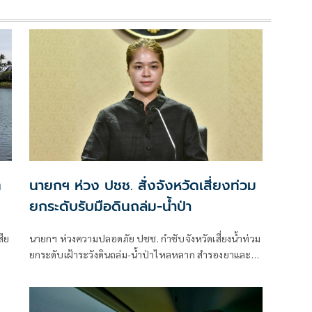
ต
นายกฯ ห่วง ปชช. สั่งจังหวัดเสี่ยงท่วม
ยกระดับรับมือดินถล่ม-น้ำป่า
สีย
นายกฯ ห่วงความปลอดภัย ปชช. กำชับจังหวัดเสี่ยงน้ำท่วม
ยกระดับเฝ้าระวังดินถล่ม-น้ำป่าไหลหลาก สำรองยาและ
เวชภัณฑ์ไม่น้อยกว่า 72 ชม. ดูแลผู้ป่วยกลุ่มเปราะบางใกล้
ชิด