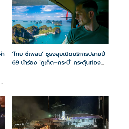
่า
‘ไทย ซีเพลน’ ชูธงลุยเปิดบริการปลายปี
69 นำร่อง ‘ภูเก็ต–กระบี่’ กระตุ้นท่อง
เที่ยวทางน้ำ
ัน