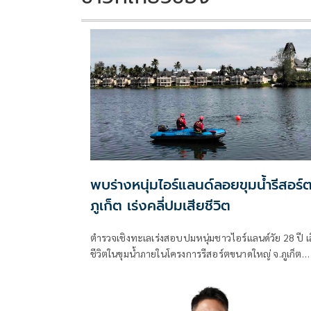
พบร่างหนุ่มไอร์แลนด์ลอยขุมน้ำรีสอร์
ภูเก็ต เร่งคลี่ปมเสียชีวิต
ตำรวจเชิงทะเลเร่งสอบปมหนุ่มชาวไอร์แลนด์วัย 28 ปี เ
ชีวิตในขุมน้ำภายในโครงการรีสอร์ตขนาดใหญ่ จ.ภูเก็ต
ตรวจกล้องวงจรปิด-สอบพยาน พร้อมส่งร่างชันสูตรหา
สาเหตุที่แน่ชัด ประสานสถานทูตแจ้งครอบครัวแล้ว