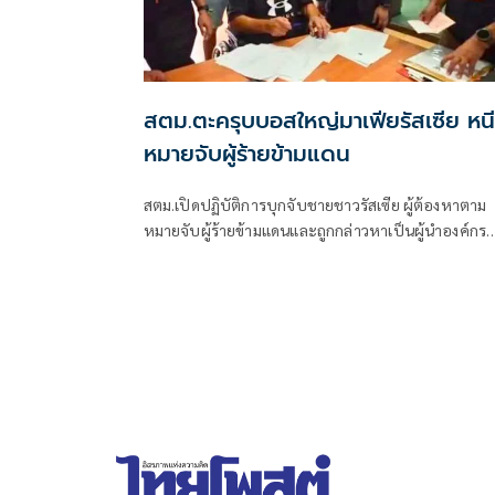
สตม.ตะครุบบอสใหญ่มาเฟียรัสเซีย หนี
หมายจับผู้ร้ายข้ามแดน
สตม.เปิดปฏิบัติการบุกจับชายชาวรัสเซีย ผู้ต้องหาตาม
หมายจับผู้ร้ายข้ามแดนและถูกกล่าวหาเป็นผู้นำองค์กร
อาชญากรรมข้ามชาติรายใหญ่ของรัสเซีย หลังสืบทราบ
หลบซ่อนตัวอยู่ในจังหวัดภูเก็ต พร้อมพบอยู่ในราชอาณ
จักรเกิ