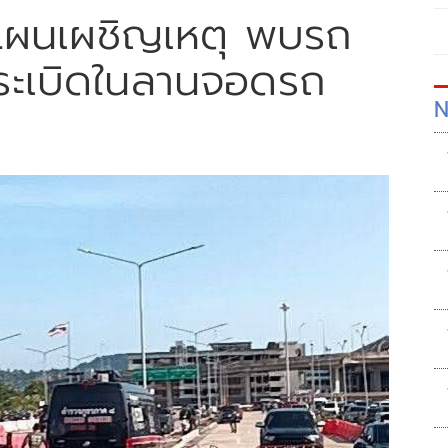
ช้แผนเผชิญเหตุ พบรถ
ระเบิดในลานจอดรถ
N