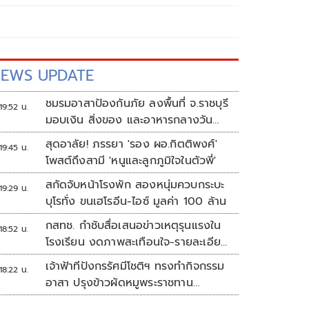
EWS UPDATE
ชมรมอาสาป้องกันภัย ลงพื้นที่ จ.ราชบุรี
19:52 น.
มอบเงิน สิ่งของ และอาหารกลางวัน
แก่โรงเรียนบ้านหนองน้ำใส
สุดอาลัย! ภรรยา 'รอง ผอ.กิตติพงศ์'
19:45 น.
โพสต์ถึงสามี 'หนูและลูกภูมิใจในตัวพี่'
สกัดจับหน้าโรงพัก สองหนุ่มควบกระบะ
19:29 น.
บุโรทั่ง ขนเฮโรอีน-ไอซ์ มูลค่า 100 ล้าน
กสทช. กำชับสื่อเสนอข่าวเหตุรุนแรงใน
18:52 น.
โรงเรียน งดภาพสะเทือนใจ-รายละเอียด
เสี่ยงเลียนแบบ
เจ้าฟ้าทีปังกรรัศมีโชติฯ ทรงทำกิจกรรม
18:22 น.
อาสา ปรุงข้าวผัดหมูพระราชทาน
ประชาชน