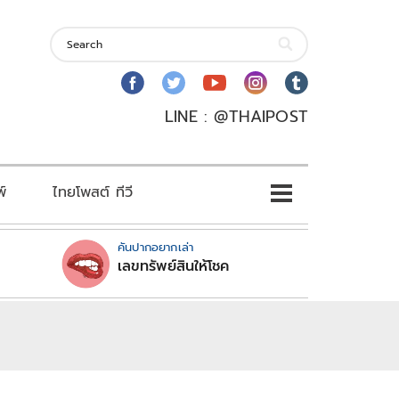
LINE : @THAIPOST
พ์
ไทยโพสต์ ทีวี
คันปากอยากเล่า
เลขทรัพย์สินให้โชค