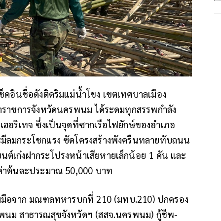
็คอินชื่อดังติดริมแม่น้ำโขง เขตเทศบาลเมือง
ู้ว่าราชการจังหวัดนครพนม ได้ระดมทุกสรรพกำลัง
ฮอริเทจ ซึ่งเป็นจุดที่ซากเรือไฟยักษ์ของอำเภอ
มีลมกระโชกแรง ซัดโครงสร้างพังครืนทลายทับถนน
รถยนต์เก๋งฝากระโปรงหน้าเสียหายเล็กน้อย 1 คัน และ
ูลค่าต้นละประมาณ 50,000 บาท
วมมือจาก มณฑลทหารบกที่ 210 (มทบ.210) ปกครอง
รพนม สาธารณสุขจังหวัดฯ (สสจ.นครพนม) กู้ชีพ-