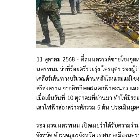
11 ตุลาคม 2568 - ที่ถนนสวรรค์ชายโขงจุดเช
นครพนม ว่าที่ร้อยตรีรวยรุ่ง ใครบุตร รองผ
เคลียร์เส้นทางบริเวณด้านหลังโรงแรมแม่โขงเ
ศรีสงคราม จากอิทธิพลฝนตกฟ้าคะนอง และ
เมื่อเย็นวันที่ 10 ตุลาคมที่ผ่านมา ทำให้มี
เสาไฟฟ้าส่องสว่างหักรวม 5 ต้น ประเมินม
รอง ผวจ.นครพนม เปิดเผยว่าได้รับความร่
จังหวัด ตำรวจภูธรจังหวัด เทศบาลเมืองนค