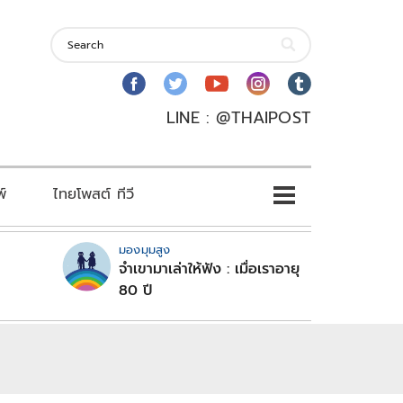
LINE : @THAIPOST
พ์
ไทยโพสต์ ทีวี
มองมุมสูง
จำเขามาเล่าให้ฟัง : เมื่อเราอายุ
80 ปี