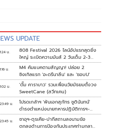
EWS UPDATE
808 Festival 2026 ไลน์อัปแรกสุดยิ่ง
1:24 น.
ใหญ่ ระเบิดความมันส์ 2 วันเต็ม 2-3
ต.ค.นี้
M4 คัมแบคตามสัญญา! ปล่อย 2
1:16 น.
ซิงเกิลแรก 'อะดรีนาลีน' และ 'ชอบU'
'ดั๊ม คาราบาว' รวมเพื่อนวัยมัธยมตั้งวง
1:02 น.
SweetCane (สวีทเคน)
โปรดเกล้าฯ 'พันเอกสุภัทร ชูตินันทน์'
23:49 น.
ดำรงตำแหน่งนายทหารปฏิบัติการฯ-
พระราชทานยศ 'พลตรี'
ซาอุฯ-ตุรเคีย-ปากีสถานลงนามข้อ
23:45 น.
ตกลงด้านการป้องกันประเทศท่ามกลาง