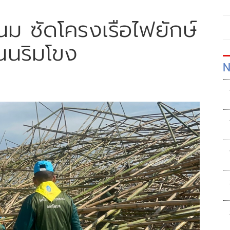
ม ซัดโครงเรือไฟยักษ์
นนริมโขง
N