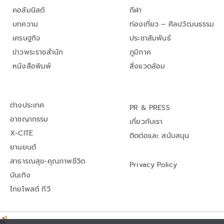
คอลัมนิสต์
กีฬา
บทความ
ท่องเที่ยว – ศิลปวัฒนธรรม
เศรษฐกิจ
ประชาสัมพันธ์
ข่าวพระราชสำนัก
ภูมิภาค
หนังสือพิมพ์
สิ่งแวดล้อม
ต่างประเทศ
PR & PRESS
อาชญากรรม
เกี่ยวกับเรา
X-CITE
ติดต่อและ สนับสนุน
ยานยนต์
สาธารณสุข-คุณภาพชีวิต
Privacy Policy
บันเทิง
ไทยโพสต์ ทีวี