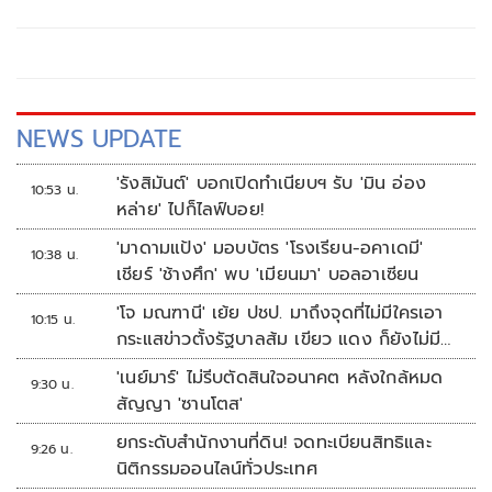
ศรีสภา สว.ปรก.ฯ ตม.จว.ภูเก็ต ชุดสืบสวน ตม.จว.ภูเก็ต
NEWS UPDATE
'รังสิมันต์' บอกเปิดทำเนียบฯ รับ 'มิน อ่อง
10:53 น.
หล่าย' ไปก็ไลฟ์บอย!
'มาดามแป้ง' มอบบัตร 'โรงเรียน-อคาเดมี'
10:38 น.
เชียร์ 'ช้างศึก' พบ 'เมียนมา' บอลอาเซียน
'โจ มณฑานี' เย้ย ปชป. มาถึงจุดที่ไม่มีใครเอา
10:15 น.
กระแสข่าวตั้งรัฐบาลส้ม เขียว แดง ก็ยังไม่มีฟ้า
เลย
'เนย์มาร์' ไม่รีบตัดสินใจอนาคต หลังใกล้หมด
9:30 น.
สัญญา 'ซานโตส'
ยกระดับสำนักงานที่ดิน! จดทะเบียนสิทธิและ
9:26 น.
นิติกรรมออนไลน์ทั่วประเทศ