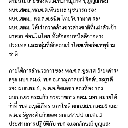
ตามนโยบายของพล.ต.ท.ภาณุมาศ บุญญลักษม์
ผบช.สตม.,พล.ต.ต.พันธนะ นุชนารถ รอง
ผบช.สตม., พล.ต.ต.ธนิต ไทยวัชรามาศ รอง
ผบช.สตม. ให้เร่งกวาดล้างชาวต่างชาติที่แฝงตัวเข้า
มาหลบซ่อนในไทย ทั้งลักลอบหนีคดีจากต่าง
ประเทศ และกลุ่มที่ลักลอบเข้าไทยเพื่อก่อเหตุข้าม
ชาติ
ภายใต้การอำนวยการของ พล.ต.ต.ชูธเรศ ยิ่งยงดำรง
สกุล ผบก.ตม.6, พ.ต.อ.ภาณุภาคยณ์ จิตต์ประยูรตี
รอง ผบก.ตม.6, พ.ต.อ.ชิดเดชา สองห้อง รอง
ผบก.ภ.จว.สระแก้ว ช่วยราชการ สตม. มอบหมายให้
ว่าที่ พ.ต.อ.วุฒิภัทร นภาโชติ ผกก.สส.บก.ตม.6 และ
พ.ต.อ.รัฐพงศ์ แก้วยอด ผกก.สส.ปป.บก.ตม.2
ประสานการปฏิบัติกับ พ.ต.อ.เอกลักษณ์ บุญแสง