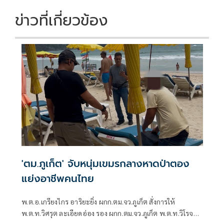
ข่าวที่เกี่ยวข้อง
'ตม.ภูเก็ต' จับหนุ่มเขมรกลางหาดป่าตอง
แย่งอาชีพคนไทย
พ.ต.อ.เกรียงไกร อาริยะยิ่ง ผกก.ตม.จว.ภูเก็ต สั่งการให้
พ.ต.ท.วิศรุต ละเอียดอ่อง รอง ผกก.ตม.จว.ภูเก็ต พ.ต.ท.วิโรจน์