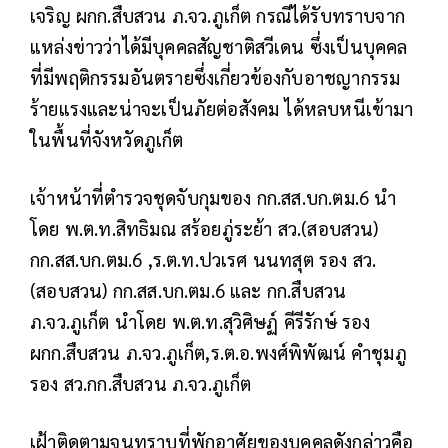
เจริญ ผกก.สืบสวน ภ.จว.ภูเก็ต กรณีได้รับทราบจาก
แหล่งข่าวว่าได้มีบุคคลสัญชาติสวีเดน ซึ่งเป็นบุคคล
ที่มีพฤติกรรมอันตรายซึ่งเกี่ยวข้องกับอาชญากรรม
ร้ายแรงและน่าจะเป็นภัยต่อสังคม ได้หลบหนีเข้ามา
ในพื้นที่จังหวัดภูเก็ต
เจ้าหน้าที่ตำรวจชุดจับกุมของ กก.สส.บก.ตม.6 นำ
โดย พ.ต.ท.สิทธิมณ สร้อยภู่ระย้า สว.(สอบสวน)
กก.สส.บก.ตม.6 ,ร.ต.ท.ปวเรศ นนทสุต รอง สว.
(สอบสวน) กก.สส.บก.ตม.6 และ กก.สืบสวน
ภ.จว.ภูเก็ต นำโดย พ.ต.ท.สุวิศิษฏ์ คีรีรักษ์ รอง
ผกก.สืบสวน ภ.จว.ภูเก็ต,ร.ต.อ.พงศ์พิพัฒน์ คำชุมภู
รอง สว.กก.สืบสวน ภ.จว.ภูเก็ต
เฝ้าติดตามจนทราบที่พักอาศัยของบุคคลดังกล่าวคือ