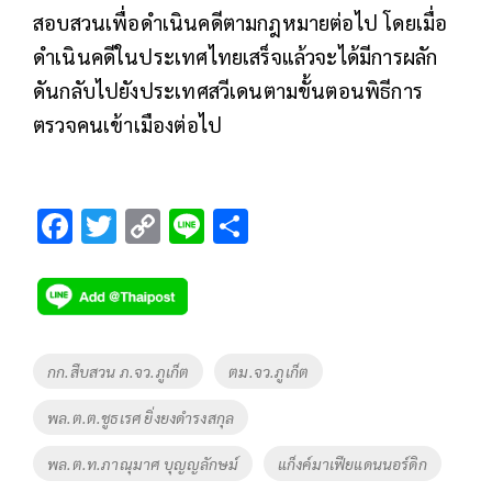
สอบสวนเพื่อดำเนินคดีตามกฎหมายต่อไป โดยเมื่อ
ดำเนินคดีในประเทศไทยเสร็จแล้วจะได้มีการผลัก
ดันกลับไปยังประเทศสวีเดนตามขั้นตอนพิธีการ
ตรวจคนเข้าเมืองต่อไป
F
T
C
Li
S
ac
wi
o
n
h
e
tt
p
e
ar
b
er
y
e
o
Li
Tags
กก.สืบสวน ภ.จว.ภูเก็ต
ตม.จว.ภูเก็ต
o
n
พล.ต.ต.ชูธเรศ ยิ่งยงดำรงสกุล
k
k
พล.ต.ท.ภาณุมาศ บุญญลักษม์
แก็งค์มาเฟียแดนนอร์ดิก