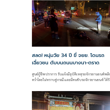
สลด! หนุ่มวัย 34 ปี ขี่ จยย. โดนรถ
เฉี่ยวชน ดับบนถนนบางนา-ตราด
ศูนย์กู้ชีพปราการ รับแจ้งมีอุบัติเหตุรถจักรยานยนต์พลิ
คว่ำโดยไม่ทราบคู่กรณี และมีคนขับรถจักรยานยนต์ ได้ร
บาดเจ็บสาหัส