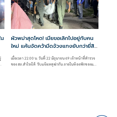
ใน
ผัวพม่าสุดโหด! เมียขอเลิกไปอยู่กับคน
ใหม่ แค้นจัดคว้ามีดจ้วงแทงยับกว่ายี่สิบ
แผลดับคาห้อง
่
เมื่อเวลา 22.00 น. วันที่ 22 มิถุนายน 69 เจ้าหน้าที่ตำรวจ
พ่อ
ของ สภ.สำโรงใต้ รับแจ้งเหตุฆ่ากัน ภายในห้องพักของแคม
ป์คนงานต่างด้าว ในชุมชนบ
จ้า
น