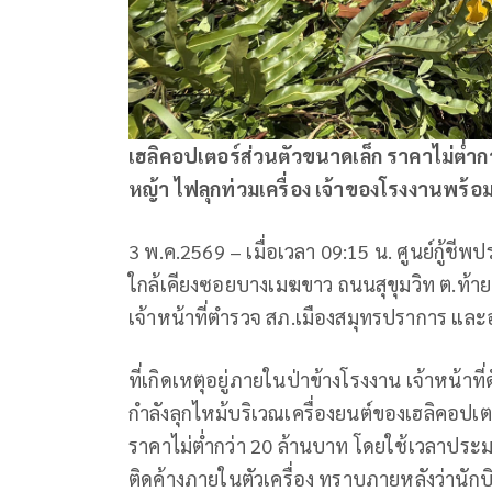
เฮลิคอปเตอร์ส่วนตัวขนาดเล็ก ราคาไม่ต่ำกว
หญ้า ไฟลุกท่วมเครื่อง เจ้าของโรงงานพร้อ
3 พ.ค.2569 – เมื่อเวลา 09:15 น. ศูนย์กู้ชี
ใกล้เคียงซอยบางเมฆขาว ถนนสุขุมวิท ต.ท้าย
เจ้าหน้าที่ตำรวจ สภ.เมืองสมุทรปราการ และ
​ที่เกิดเหตุอยู่ภายในป่าข้างโรงงาน เจ้าหน้าท
กำลังลุกไหม้บริเวณเครื่องยนต์ของเฮลิคอปเตอ
ราคาไม่ต่ำกว่า 20 ล้านบาท โดยใช้เวลาประม
ติดค้างภายในตัวเครื่อง ทราบภายหลังว่านัก