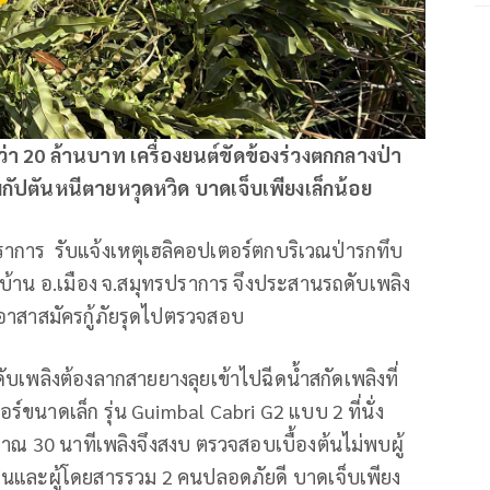
่า 20 ล้านบาท เครื่องยนต์ขัดข้องร่วงตกกลางป่า
มกัปตันหนีตายหวุดหวิด บาดเจ็บเพียงเล็กน้อย
พปราการ รับแจ้งเหตุเฮลิคอปเตอร์ตกบริเวณป่ารกทึบ
บ้าน อ.เมือง จ.สมุทรปราการ จึงประสานรถดับเพลิง
อาสาสมัครกู้ภัยรุดไปตรวจสอบ
ี่ดับเพลิงต้องลากสายยางลุยเข้าไปฉีดน้ำสกัดเพลิงที่
ร์ขนาดเล็ก รุ่น Guimbal Cabri G2 แบบ 2 ที่นั่ง
าณ 30 นาทีเพลิงจึงสงบ ตรวจสอบเบื้องต้นไม่พบผู้
บินและผู้โดยสารรวม 2 คนปลอดภัยดี บาดเจ็บเพียง