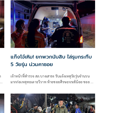
แก๊งโจ๋เหิม! ยกพวกนับสิบ ไล่รุมกระทืบ
5 วัยรุ่น น่วมคาซอย
ก
เจ้าหน้าที่ตำรวจ สภ.บางเสาธง รับแจ้งเหตุวัยรุ่นจำนวน
ับ
มากก่อเหตุทะเลาะวิวาท ท้ายซอยศีรษะจรเข้น้อย ซอย 5
ตำบลศีรษะจรเจ้น้อย