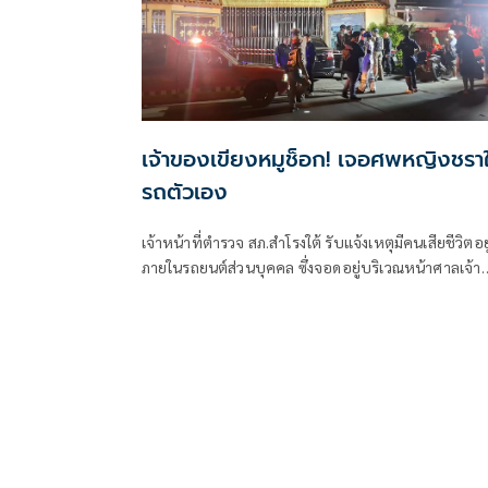
เจ้าของเขียงหมูช็อก! เจอศพหญิงชรา
รถตัวเอง
เจ้าหน้าที่ตำรวจ สภ.สำโรงใต้ รับแจ้งเหตุมีคนเสียชีวิตอยู
ภายในรถยนต์ส่วนบุคคล ซึ่งจอดอยู่บริเวณหน้าศาลเจ้า
ทัพสำโรง ริมถนนรถรางสายเก่า ต.สำโรงกลาง
อ.พระประแดง จ.สมุทรปราการ หลังรับแจ้งจึงประสานเ
หน้าที่กู้ภัยป่อเต็กตึ๊ง รุดไปตรวจสอบพร้อมด้วยพนักงา
สอบสวน