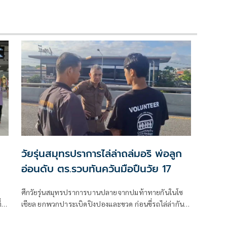
วัยรุ่นสมุทรปราการไล่ล่าถล่มอริ พ่อลูก
อ่อนดับ ตร.รวบทันควันมือปืนวัย 17
ศึกวัยรุ่นสมุทรปราการบานปลายจากปมท้าทายกันในโซ
่
เชียล ยกพวกปาระเบิดปิงปองและขวด ก่อนขี่รถไล่ล่ากัน
จนถึงสะพานข้ามแยกการไฟฟ้า หนุ่มวัย 19 ปี พ่อลูกอ่