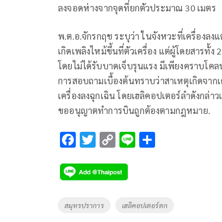
ลงจอดห่างจากจุดที่ยกตัวประมาณ 30 เมตร
​พ.ต.อ.จักรกฤช ระบุว่า ในจังหวะที่เครื่อง
เกิดเพลิงไหม้ขึ้นที่ตัวเครื่อง แต่ผู้โดยสาร
โดยไม่ได้รับบาดเจ็บรุนแรง มีเพียงคราบโคลน
การสอบถามเบื้องต้นทราบว่าสาเหตุเกิดจากเค
เครื่องลงฉุกเฉิน โดยเฮลิคอปเตอร์ลำดังกล่าว
ขออนุญาตทำการบินถูกต้องตามกฎหมาย.
F
T
C
Li
S
ac
wi
o
n
h
e
tt
p
e
ar
b
er
y
e
o
Li
Tags
สมุทรปราการ
เฮลิคอปเตอร์ตก
o
n