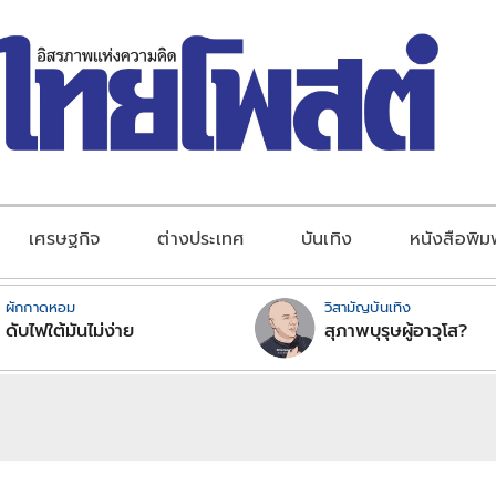
เศรษฐกิจ
ต่างประเทศ
บันเทิง
หนังสือพิม
ผักกาดหอม
วิสามัญบันเทิง
ดับไฟใต้มันไม่ง่าย
สุภาพบุรุษผู้อาวุโส?