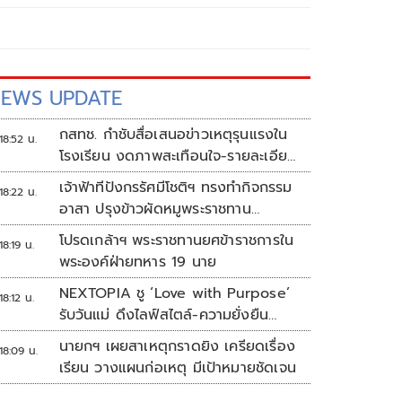
EWS UPDATE
กสทช. กำชับสื่อเสนอข่าวเหตุรุนแรงใน
18:52 น.
โรงเรียน งดภาพสะเทือนใจ-รายละเอียด
เสี่ยงเลียนแบบ
เจ้าฟ้าทีปังกรรัศมีโชติฯ ทรงทำกิจกรรม
18:22 น.
อาสา ปรุงข้าวผัดหมูพระราชทาน
ประชาชน
โปรดเกล้าฯ พระราชทานยศข้าราชการใน
18:19 น.
พระองค์ฝ่ายทหาร 19 นาย
NEXTOPIA ชู ‘Love with Purpose’
18:12 น.
รับวันแม่ ดึงไลฟ์สไตล์-ความยั่งยืน
สร้างประสบการณ์ช้อปปิงมีความหมาย
นายกฯ เผยสาเหตุกราดยิง เครียดเรื่อง
18:09 น.
เรียน วางแผนก่อเหตุ มีเป้าหมายชัดเจน