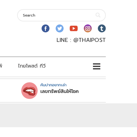
LINE : @THAIPOST
พ์
ไทยโพสต์ ทีวี
คันปากอยากเล่า
เลขทรัพย์สินให้โชค