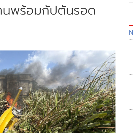
านพร้อมกัปตันรอด
N