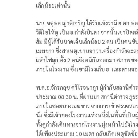
เล็กน้อยเท่านั้น
นาย จตุพล ญาติเจริญ ได้รับแจ้งว่ามี ฮ.ตก 
วีดีโอให้ดู เป็น ฮ.กำลังบินลง จากนั้นเขาปิดคลิ
ส้ม มีผู้ได้รับบาดเจ็บเล็กน้อย 2 คน เป็นคน
เมฆขาว ซึ่งสาเหตุเขาบอกว่าเครื่องกำลังจะล
แล้วไฟลุก ทั้ง 2 คนจึงหนีกันออกมา สภาพขอ
ภายในโรงงาน ซึ่งเขามีโรงเก็บ ฮ. และลานจอ
พ.ต.อ.จักรกฤช ศรีโรจนากูร ผู้กำกับสถานีตำร
ประมาณ 08.30 น. ที่ผ่านมา สถานีตำรวจภูธร
ภายในซอยบางเมฆขาว จากการเข้าตรวจสอบเบื
นั่ง ซึ่งมีเจ้าของโรงงานแห่งหนึ่งในพื้นที่เป็
ทั้งคู่กำลังเดินทางจากโรงงานมุ่งหน้าไปยังโรง
ได้เพียงประมาณ 10 เมตร กลับเกิดเหตุขัดข