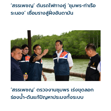
‘สรรเพชญ’ ดันรถไฟทางคู่ ‘ชุมพร-ท่าเรือ
ระนอง’ เชื่อมรางสู่ฝั่งอันดามัน
‘สรรเพชญ’ ตรวจงานชุมพร เร่งขุดลอก
ร่องน้ำ-ดันแก้ปัญหาประมงทั้งระบบ