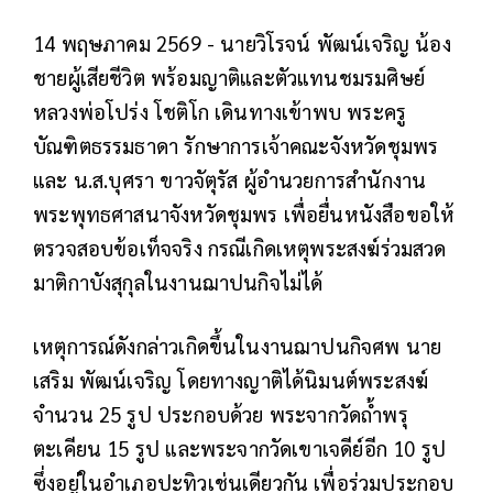
14 พฤษภาคม 2569 - นายวิโรจน์ พัฒน์เจริญ น้อง
ชายผู้เสียชีวิต พร้อมญาติและตัวแทนชมรมศิษย์
หลวงพ่อโปร่ง โชติโก เดินทางเข้าพบ พระครู
บัณฑิตธรรมธาดา รักษาการเจ้าคณะจังหวัดชุมพร
และ น.ส.บุศรา ขาวจัตุรัส ผู้อำนวยการสำนักงาน
พระพุทธศาสนาจังหวัดชุมพร เพื่อยื่นหนังสือขอให้
ตรวจสอบข้อเท็จจริง กรณีเกิดเหตุพระสงฆ์ร่วมสวด
มาติกาบังสุกุลในงานฌาปนกิจไม่ได้
เหตุการณ์ดังกล่าวเกิดขึ้นในงานฌาปนกิจศพ นาย
เสริม พัฒน์เจริญ โดยทางญาติได้นิมนต์พระสงฆ์
จำนวน 25 รูป ประกอบด้วย พระจากวัดถ้ำพรุ
ตะเคียน 15 รูป และพระจากวัดเขาเจดีย์อีก 10 รูป
ซึ่งอยู่ในอำเภอปะทิวเช่นเดียวกัน เพื่อร่วมประกอบ