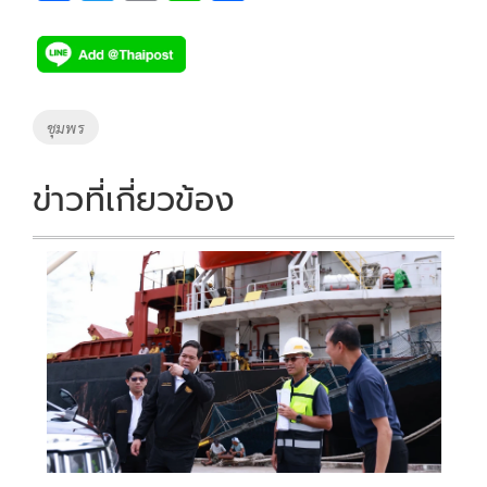
ac
wi
o
n
h
e
tt
p
e
ar
b
er
y
e
o
Li
Tags
ชุมพร
o
n
k
k
ข่าวที่เกี่ยวข้อง