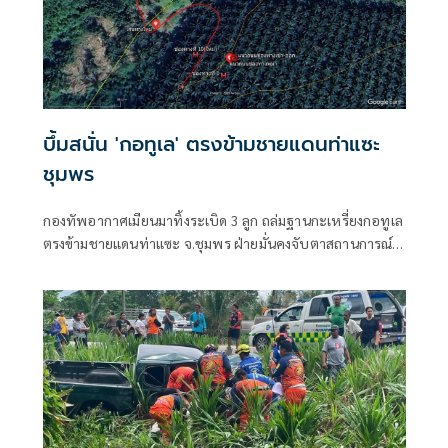
บึ้มสนั่น 'กอทูเล' ตรงข้ามชายแดนท่าแซะ
ชุมพร
กองทัพอากาศเมียนมาทิ้งระเบิด 3 ลูก ถล่มฐานกะเหรี่ยงกอทูเล
ตรงข้ามชายแดนท่าแซะ จ.ชุมพร ฝ่ายมั่นคงจับตาสถานการณ์
ใกล้ชิด