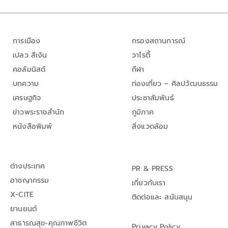
การเมือง
กรองสถานการณ์
เปลว สีเงิน
วาไรตี้
คอลัมนิสต์
กีฬา
บทความ
ท่องเที่ยว – ศิลปวัฒนธรรม
เศรษฐกิจ
ประชาสัมพันธ์
ข่าวพระราชสำนัก
ภูมิภาค
หนังสือพิมพ์
สิ่งแวดล้อม
ต่างประเทศ
PR & PRESS
อาชญากรรม
เกี่ยวกับเรา
X-CITE
ติดต่อและ สนับสนุน
ยานยนต์
สาธารณสุข-คุณภาพชีวิต
Privacy Policy