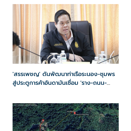
'สรรเพชญ' ดันพัฒนาท่าเรือระนอง-ชุมพร
สู่ประตูการค้าอันดามันเชื่อม 'ราง-ถนน-
ท่าเรือ'