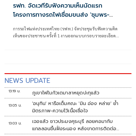
รฟท. จัดเวทีรับฟังความเห็นนัดแรก
โครงการทางรถไฟเชื่อมขนส่ง 'ชุมพร-
ระนอง'
การรถไฟแห่งประเทศไทย (รฟท.) จัดประชุมรับฟังความคิด
เห็นของประชาชน ครั้งที่ 1 งานออกแบบกรอบรายละเอียด
(Definitive Design) ของทางรถไฟ Standard Gauge และส่วน
เชื่อมต่อของโครงการก่อสร้างทางรถไฟช่วงชุมพร-ท่าเรือน้ำลึก
ระนอง
NEWS UPDATE
13:19 น.
ภูเขาไฟในกัวเตมาลาหยุดปะทุแล้ว
'อนุทิน' หารือเต็มคณะ 'มิน อ่อง หล่าย' ย้ำ
13:05 น.
มิตรภาพ-ความไว้เนื้อเชื่อใจ
เจอแล้ว ชาวประมงคุระบุรี ลอยคอมากับ
13:03 น.
แกลลอนขึ้นฝั่งระนอง หลังขาดการติดต่อ