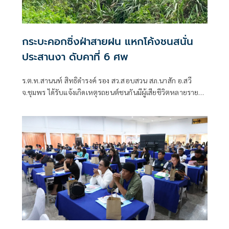
กระบะคอกซิ่งฝ่าสายฝน แหกโค้งชนสนั่น
ประสานงา ดับคาที่ 6 ศพ
ร.ต.ท.สานนท์ สิทธิดำรงค์ รอง สว.สอบสวน สภ.นาสัก อ.สวี
จ.ชุมพร ได้รับแจ้งเกิดเหตุรถยนต์ชนกันมีผู้เสียชีวิตหลายราย
และมีผู้บาดเจ็บติดอยู่ภายในรถ บนถนนสายเขาปีป-เขาทะลุ
ม.13 ต.นาสัก อ.สวี จ.ชุมพร จึงรายงานให้ผู้บังคับบัญชา ให้ได้
ทราบ ก่อนเดินทางไปตรวจสอบพร้อม ชุดกู้ชีพกู้ภัยสายชล
มูลนิธิชุมพรการกุศลสงเคราะห์ เขตเขาทะลุ เขตสวี และชุดกู้ชีพ
กู้ภัยสมาคมพุทธประทีปหลังสวน