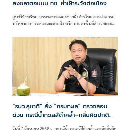
สงขลาตอนบน ทช. ย้ำเฝ้าระวังต่อเนื่อง
ศูนย์วิจัยทรัพยากรทางทะเลและชายฝั่งอ่าวไทยตอนล่าง กรม
ทรัพยากรทางทะเลและชายฝั่ง หรือ ทช. ลงพื้นที่สำรวจและ
เฝ้าระวังการแพร่กระจายของปลาหมอคางดำในพื้นที่ลุ่มน้ำ
ทะเลสาบสงขลา โดยเฉพาะบริเวณทะเลน้อยและทะเลสาบ
สงขลาตอนบน ระหว่างวันที่ 9–10 มิถุนายน
“รมว.สุชาติ” สั่ง “กรมทะเล” ตรวจสอบ
ด่วน กรณีน้ำทะเลสีดำคล้ำ–กลิ่นผิดปกติ
จ.ระยอง คาดเกิดจากตะกอนก้นทะเลถูก
วันที่ 7 มิถุนายน 2569 จากกรณีน้ำทะเลมีสีดำคล้ำและมีกลิ่นผิด