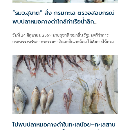
“รมว.สุชาติ” สั่ง กรมทะเล ตรวจสอบกรณี
พบปลาหมอคางดำใกล้ท่าเรือน้ำลึก
บางสะพาน เร่งเฝ้าระวังป้องกันกระทบระบบ
วันที่ 24 มิถุนายน 2569 นายสุชาติ ชมกลิ่น รัฐมนตรีว่าการ
นิเวศทะเล
กระทรวงทรัพยากรธรรมชาติและสิ่งแวดล้อม ได้สั่งการให้กรม
ทรัพยากรทางทะเลและชายฝั่ง ลงพื้นที่ตรวจสอบกรณีเพจเฟ
ซบุ๊ก “ไต๋หนึ่ง บางสะพาน” แจ้งการพบ “ปลาหมอคางดำ”
บริเวณร่องน้ำเดินเรือที่ระดับความลึกประมาณ 12 เมตร ห่าง
จากชายฝั่งไม่เกิน 1 ไมล์ทะเล ณ ท่าเทียบเรือน้ำลึกบางสะพาน
อำเภอบางสะพาน จังหวัดประจวบคีรีขันธ์ เมื่อวันที่ 21
มิถุนายน 2569
ไม่พบปลาหมอคางดำในทะเลน้อย–ทะเลสาบ