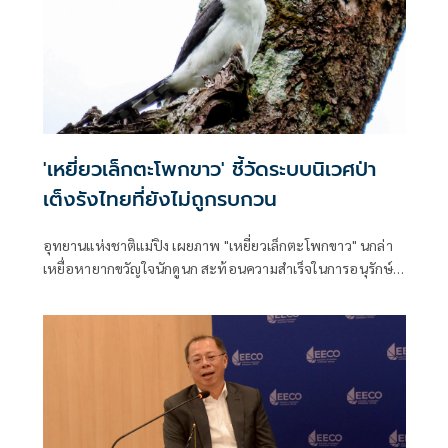
'เหยี่ยวเล็กตะโพกขาว' ชี้วัดระบบนิเวศป่า
เต็งรังไทยที่ยังไม่ถูกรบกวน
อุทยานแห่งชาติแม่ปิง เผยภาพ "เหยี่ยวเล็กตะโพกขาว" นกล่า
เหยื่อหายากขวัญใจนักดูนก สะท้อนความสำเร็จในการอนุรักษ์
ระบบนิเวศป่าเต็งรัง