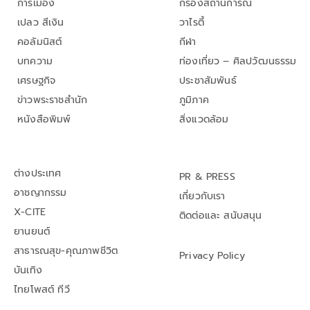
การเมือง
กรองสถานการณ์
เปลว สีเงิน
วาไรตี้
คอลัมนิสต์
กีฬา
บทความ
ท่องเที่ยว – ศิลปวัฒนธรรม
เศรษฐกิจ
ประชาสัมพันธ์
ข่าวพระราชสำนัก
ภูมิภาค
หนังสือพิมพ์
สิ่งแวดล้อม
ต่างประเทศ
PR & PRESS
อาชญากรรม
เกี่ยวกับเรา
X-CITE
ติดต่อและ สนับสนุน
ยานยนต์
สาธารณสุข-คุณภาพชีวิต
Privacy Policy
บันเทิง
ไทยโพสต์ ทีวี