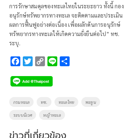
การรักษาสมดุลของทะเลไทยในระยะยาว ทั้งนี้ กอง
อนุรักษ์ทรัพยากรทางทะเล จะติดตามและประเมิน
ผลการฟื้นฟูอย่างต่อเนื่อง เพื่อผลักดันการอนุรักษ์
ทรัพยากรทางทะเลให้เกิดความยั่งยืนต่อไป” ทช.
ระบุ.
F
T
C
Li
S
ac
wi
o
n
h
e
tt
p
e
ar
b
er
y
e
o
Li
Tags
กรมทะเล
ทช.
ทะเลไทย
พะยูน
o
n
ระบบนิเวศ
หญ็าทะเล
k
k
ข่าวที่เกี่ยวข้อง