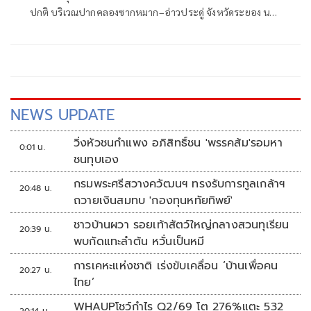
กวนจากคลื่นลมมรสุม
ปกติ บริเวณปากคลองซากหมาก–อ่าวประดู่ จังหวัดระยอง นาย
สุชาติ ชมกลิ่น รัฐมนตรีว่าการกระทรวงทรัพยากรธรรมชาติและ
สิ่งแวดล้อม
NEWS UPDATE
วิ่งหัวชนกำแพง อภิสิทธิ์ชน 'พรรคส้ม'รอมหา
0:01 น.
ชนทุบเอง
กรมพระศรีสวางควัฒนฯ ทรงรับการทูลเกล้าฯ
20:48 น.
ถวายเงินสมทบ 'กองทุนหทัยทิพย์'
ชาวบ้านผวา รอยเท้าสัตว์ใหญ่กลางสวนทุเรียน
20:39 น.
พบกัดแทะลำต้น หวั่นเป็นหมี
การเคหะแห่งชาติ เร่งขับเคลื่อน ‘บ้านเพื่อคน
20:27 น.
ไทย’
WHAUPโชว์กำไร Q2/69 โต 276%แตะ 532
20:14 น.