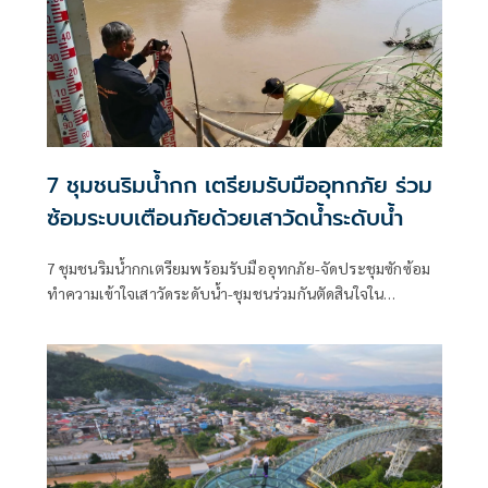
7 ชุมชนริมน้ำกก เตรียมรับมืออุทกภัย ร่วม
ซ้อมระบบเตือนภัยด้วยเสาวัดน้ำระดับน้ำ
7 ชุมชนริมน้ำกกเตรียมพร้อมรับมืออุทกภัย-จัดประชุมซักซ้อม
ทำความเข้าใจเสาวัดระดับน้ำ-ชุมชนร่วมกันตัดสินใจใน
สถานการณ์วิกฤต-นักวิชาการ มูลนิธิพชภ.เป็นพี่เลี้ยงสนับสนุน
ข้อมูล