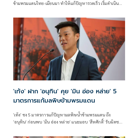
ข้ามพรมแดนไทย-เมียนมา ทำให้แก้ปัญหารวดเร็ว เริ่มดำเนิน
การ ส.ค.นี้
'เท้ง' ฝาก 'อนุทิน' คุย 'มิน อ่อง หล่าย' 5
มาตรการแก้มลพิษข้ามพรมแดน
'เท้ง' ชง 5 มาตรการแก้ปัญหามลพิษน้ำข้ามพรมแดน ถึง
'อนุทิน' ก่อนพบ 'มิน อ่อง หล่าย' แนะมอบ 'สีหศักดิ์' รับผิดชอบ
หลัก ฝ่ายค้านติดตามความคืบหน้าทุกไตรมาส