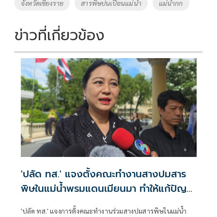
o
Li
Tags
จังหวัดเชียงราย
สารพิษปนเปื้อนแม่น้ำ
แม่น้ำกก
o
n
k
k
ข่าวที่เกี่ยวข้อง
'ปลัด ทส.' แจงตั้งคณะทำงานสางปมสาร
พิษในแม่น้ำพรมแดนเมียนมา ทำให้แก้ปัญหา
รวดเร็ว
'ปลัด ทส.' แจงการตั้งคณะทำงานร่วมสางปมสารพิษในแม่น้ำ