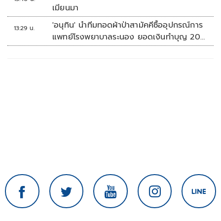
เมียนมา
'อนุทิน' นำทีมทอดผ้าป่าสามัคคีซื้ออุปกรณ์การ
13:29 น.
แพทย์โรงพยาบาลระนอง ยอดเงินทำบุญ 20
ล้านบาท