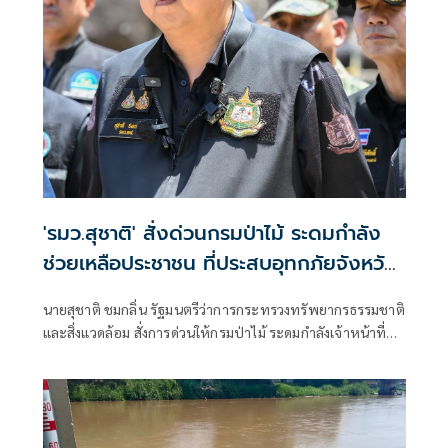
'รมว.สุชาติ' สั่งด่วนกรมป่าไม้ ระดมกำลัง
ช่วยเหลือประชาชน ที่ประสบอุทกภัยจังหวัด
เชียงราย พร้อมเฝ้าระวัง 24 ชั่วโมง หาก
นายสุชาติ ชมกลิ่น รัฐมนตรีว่าการกระทรวงทรัพยากรธรรมชาติ
สถานการณ์ทวีความรุนแรง
และสิ่งแวดล้อม สั่งการด่วนให้กรมป่าไม้ ระดมกำลังเจ้าหน้าที่
จากหน่วยป้องกันรักษาป่าเข้าช่วยเหลือประชาชนที่ได้รับผลก
ระทบจากสถานการณ์น้ำป่าไหลหลากในจังหวัดเชียงราย