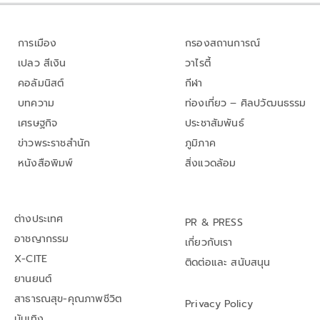
การเมือง
กรองสถานการณ์
เปลว สีเงิน
วาไรตี้
คอลัมนิสต์
กีฬา
บทความ
ท่องเที่ยว – ศิลปวัฒนธรรม
เศรษฐกิจ
ประชาสัมพันธ์
ข่าวพระราชสำนัก
ภูมิภาค
หนังสือพิมพ์
สิ่งแวดล้อม
ต่างประเทศ
PR & PRESS
อาชญากรรม
เกี่ยวกับเรา
X-CITE
ติดต่อและ สนับสนุน
ยานยนต์
สาธารณสุข-คุณภาพชีวิต
Privacy Policy
บันเทิง