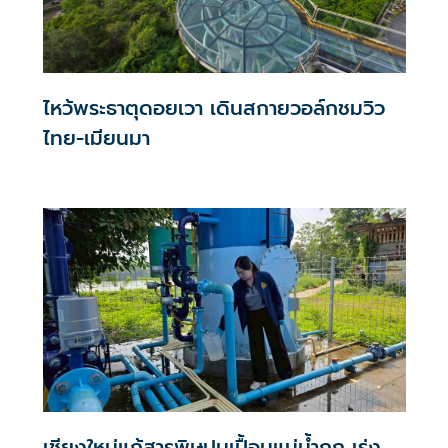
ไหว้พระธาตุดอยเวา เดินสกายวอล์กชมวิว
ไทย-เมียนมา
เชียงใหม่แก้สารพิษปนเปื้อนแม่น้ำกก เร่ง