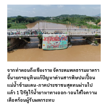
จากท่าตอนถึงเชียงราย จัดระดมพลธรรมยาตรา
จี้นายกฯอนุทินแก้ปัญหาด่วนสารพิษปนเปื้อน
แม่น้ำข้ามแดน-ภาคประชาชนสุดทนผ่านไป
แล้ว 1 ปีรัฐไร้น้ำยาหาทางออก-วอนใส่ใจความ
เดือดร้อนผู้รับผลกระทบ