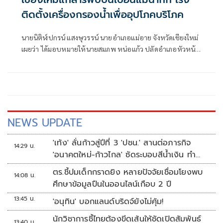
ติดตั้งเครื่องกรองน้ำเพื่ออุปโภคบริโภค
นายนิติฬ์ปกรน์ แสงษุวรรน์ นายอำเภอแม่อาย จังหวัดเชียงใหม่
เผยว่า ได้มอบหมายให้นายสมภพ หน่อแก้ว ปลัดอำเภอหัวหน้า
ฝ่ายความมั่นคง ร่วมกับกรมวิทยาศาสตร์บริการ, สถาบันวิจัย
พหุศาสตร์ มหาวิทยาลัยเชียงใหม่, สำนักงาน
ทรัพยากรธรรมชาติและสิ่งแวดล้อมจังหวัดเชียงใหม่, กอง
บังคับการควบคุมทหารพราน ศูนย์ปฏิบัติการกองทัพภาคที่ 3,
องค์การบริหารส่วนตำบลท่าตอน,
NEWS UPDATE
'เท้ง' ลั่นก้าวสู่ปีที่ 3 'ปชน.' สานต่อภารกิจ
14:29 น.
'อนาคตใหม่-ก้าวไกล' ซัดระบอบสีน้ำเงิน ทำ
หลักนิติรัฐ-นิติธรรมสั่นคลอน
ตร.ชี้ปมเด็กกราดยิง หลายปัจจัยเชื่อมโยงพบ
14:08 น.
ศึกษาข้อมูลปืนในออนไลน์เกือบ 2 ปี
13:45 น.
'อนุทิน' บอกแลนด์บริดจ์ยังไม่คุ้ม!
นักวิชาการชี้ไทยต้องขีดเส้นให้ชัดเปิดสัมพันธ์
13:40 น.