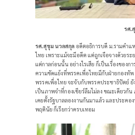
รศ.ส
รศ.สุขุม นวลสกุล
อดีตอธิการบดี ม.รามคำแหง 
ไทย เพราะแม้จะมีอดีต แต่ถูกเจือจางด้วยระ
แต่กาลก่อนนั้น อย่างไรเสีย ก็เป็นเรื่องของการ
ความขัดแย้งที่พรรคเพื่อไทยมีกับฝ่ายกองทัพ ท
พรรคเพื่อไทย จะจับกับพรรคประชาธิปัตย์ ยั
เป็นภาพจำที่กองเชียร์ลืมไม่ลง ขณะเดียวกัน ภ
เคยตั้งรัฐบาลลองงานกันมาแล้ว และประคองร
พฤตินัย ก็เรียกว่าครบเทอม