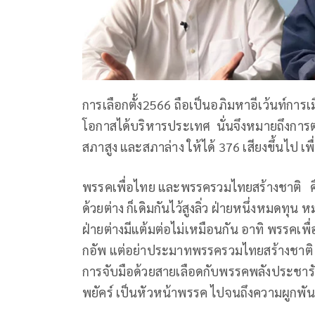
การเลือกตั้ง2566 ถือเป็นอภิมหาอีเว้นท์การเมื
โอกาสได้บริหารประเทศ นั่นจึงหมายถึงการต่อ
สภาสูง และสภาล่าง ให้ได้ 376 เสียงขึ้นไป เ
พรรคเพื่อไทย และพรรครวมไทยสร้างชาติ คือคู่ต
ด้วยต่าง ก็เดิมกันไว้สูงลิ่ว ฝ่ายหนึ่งหมดทุน 
ฝ่ายต่างมีแต้มต่อไม่เหมือนกัน อาทิ พรรคเ
กอัพ แต่อย่าประมาทพรรครวมไทยสร้างชาติ ที่
การจับมือด้วยสายเลือดกับพรรคพลังประชารัฐ 
พยัคร์ เป็นหัวหน้าพรรค ไปจนถึงความผูกพันธ์ก