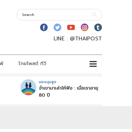
LINE : @THAIPOST
พ์
ไทยโพสต์ ทีวี
มองมุมสูง
จำเขามาเล่าให้ฟัง : เมื่อเราอายุ
80 ปี