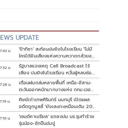
EWS UPDATE
'ป้าทิชา' สะท้อนปมยิงในโรงเรียน 'ไม่มี
7:43 น.
ใครได้ยินเสียงแห่งความหวาดกลัวของ
เขา'
รัฐบาลแจงเหตุ Cell Broadcast ไร้
7:32 น.
เสียง ปมยิงในโรงเรียน หวั่นผู้หลบซ่อน
ตกเป็นเป้า
เตือนฝนถล่มหลายพื้นที่ เหนือ-อีสาน-
7:26 น.
ตะวันออกหนักมากบางแห่ง กทม.เจอ
70%
ศิษย์เก่าเทพศิรินทร์ นนทบุรี เปิดแผล
7:19 น.
อดีตถูกบูลลี่ 'ยังเละเทะเหมือนเดิม 20
ปีไม่เคยเปลี่ยน'
'เซนต์คาเบรียล' แถลงปม นร.รุมทำร้าย
7:10 น.
รุ่นน้อง-ชักปืนข่มขู่