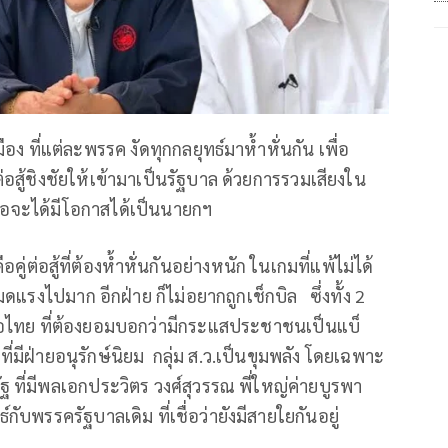
อง ที่แต่ละพรรค งัดทุกกลยุทธ์มาห้ำหั่นกัน เพื่อ
สู้ชิงชัยให้เข้ามาเป็นรัฐบาล ด้วยการรวมเสียงใน
พื่อจะได้มีโอกาสได้เป็นนายกฯ
่อสู้ที่ต้องห้ำหั่นกันอย่างหนัก ในเกมที่แพ้ไม่ได้
หมดแรงไปมาก อีกฝ่าย ก็ไม่อยากถูกเช็กบิล ซึ่งทั้ง 2
พื่อไทย ที่ต้องยอมบอกว่ามีกระแสประชาชนเป็นแบ็
มีฝ่ายอนุรักษ์นิยม กลุ่ม ส.ว.เป็นขุมพลัง โดยเฉพาะ
ที่มีพลเอกประวิตร วงศ์สุวรรณ พี่ใหญ่ค่ายบูรพา
ับพรรครัฐบาลเดิม ที่เชื่อว่ายังมีสายใยกันอยู่