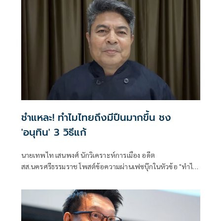
ชำแหละ! ทำไมไทยถึงมีปืนมากขึ้น ชง
'อนุทิน' 3 วิธีแก้
นายเทพไท เสนพงศ์ นักวิเคราะห์การเมือง อดีต
สส.นครศรีธรรมราช โพสต์ข้อความผ่านเฟซบุ๊กในหัวข้อ "ทำไม
อาวุธปืนมีมากขึ้น???" โดยระบุว่า