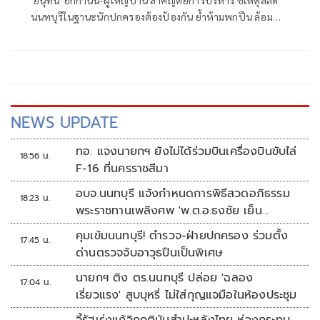
นนทบุรีในฐานะนักปกครองต้องป้องกัน ย้ำห้ามพกปืน ล้อม
คอกแล้วแต่ยังเล็ดลอดได้ ขอร่วมมือดูแลพื้นที่เข้ม เตรียมรุดลงดู
ที่เกิดเหตุ
NEWS UPDATE
ทอ. แจงนายกฯ ยังไม่ได้ร่วมบินเครื่องบินขับไล่
18:56 น.
F-16 ที่นครราชสีมา
อบจ.นนทบุรี แจ้งกำหนดการพิธีสวดอภิธรรม
18:23 น.
พระราชทานเพลิงศพ 'พ.ต.อ.ธงชัย เย็น
ประเสริฐ'
คุมเข้มนนทบุรี! ตำรวจ-ฝ่ายปกครอง ร่วมตั้ง
17:45 น.
ด่านตรวจจับอาวุธปืนเป็นพิเศษ
นายกฯ ติง ตร.นนทบุรี ปล่อย 'ฉลอง
17:04 น.
เรี่ยวแรง' สูบบุหรี่ ไม่ใส่กุญแจมือในห้องประชุม
จี้รัฐเร่งแก้วิกฤติมันสำปะหลังไทย ห่วงกระทบ