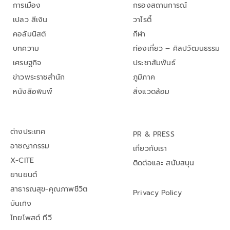
การเมือง
กรองสถานการณ์
เปลว สีเงิน
วาไรตี้
คอลัมนิสต์
กีฬา
บทความ
ท่องเที่ยว – ศิลปวัฒนธรรม
เศรษฐกิจ
ประชาสัมพันธ์
ข่าวพระราชสำนัก
ภูมิภาค
หนังสือพิมพ์
สิ่งแวดล้อม
ต่างประเทศ
PR & PRESS
อาชญากรรม
เกี่ยวกับเรา
X-CITE
ติดต่อและ สนับสนุน
ยานยนต์
สาธารณสุข-คุณภาพชีวิต
Privacy Policy
บันเทิง
ไทยโพสต์ ทีวี