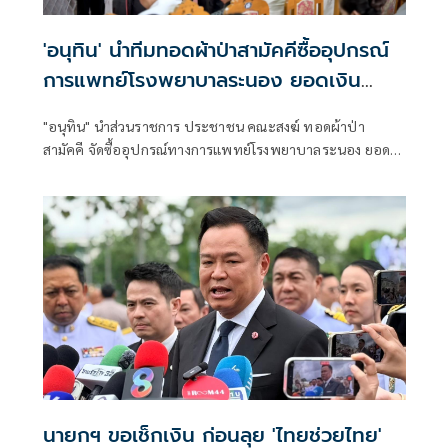
'อนุทิน' นำทีมทอดผ้าป่าสามัคคีซื้ออุปกรณ์
การแพทย์โรงพยาบาลระนอง ยอดเงิน
ทำบุญ 20 ล้านบาท
"อนุทิน" นำส่วนราชการ ประชาชน คณะสงฆ์ ทอดผ้าป่า
สามัคคี จัดซื้ออุปกรณ์ทางการแพทย์โรงพยาบาลระนอง ยอด
เงิน 20 ล้านบาท ย้ำปัจจัยทุกบาทต้องใช้ซื้ออุปกรณ์ทางการ
แพทย์ 100% เท่านั้น ห้ามใช้ผิดวัตถุประสงค์
นายกฯ ขอเช็กเงิน ก่อนลุย 'ไทยช่วยไทย'