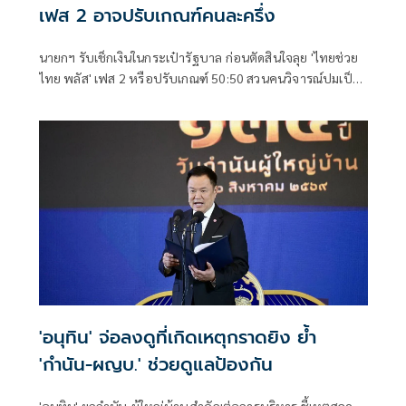
เฟส 2 อาจปรับเกณฑ์คนละครึ่ง
นายกฯ รับเช็กเงินในกระเป๋ารัฐบาล ก่อนตัดสินใจลุย 'ไทยช่วย
ไทย พลัส' เฟส 2 หรือปรับเกณฑ์ 50:50 สวนคนวิจารณ์ปมเป็น
ภาระประชาชน ชี้การค้า-จีดีพี พุ่งไม่พูดถึง ยันสถานะคลังยัง
แข็งแรง
'อนุทิน' จ่อลงดูที่เกิดเหตุกราดยิง ย้ำ
'กำนัน-ผญบ.' ช่วยดูแลป้องกัน
'อนุทิน' ยกกำนัน-ผู้ใหญ่บ้าน สำคัญต่อการบริหาร ชี้เหตุสลด