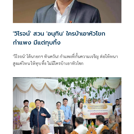
'วิโรจน์' สวน 'อนุทิน' ใครบ้าเอาหัวโขก
กำแพง มีแต่ทุบทิ้ง
'วิโรจน์' โต้นายกฯ ทันควัน! กำแพงที่กั้นความเจริญ ต่อให้หนา
สูงแค่ไหน ให้ทุบทิ้ง ไม่มีใครบ้าเอาหัวโขก