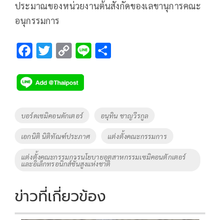
ประมาณของหน่วยงานต้นสังกัดของเลขานุการคณะ
อนุกรรมการ
F
T
C
Li
S
ac
wi
o
n
h
e
tt
p
e
ar
b
er
y
e
o
Li
Tags
บอร์ดเซมิคอนดักเตอร์
อนุทิน ชาญวีรกูล
o
n
เอกนิติ นิติทัณฑ์ประภาศ
แต่งตั้งคณะกรรมการ
k
k
แต่งตั้งคณะกรรมการนโยบายอุตสาหกรรมเซมิคอนตักเตอร์
และอิเล็กทรอนิกส์ชั้นสูงแห่งชาติ
ข่าวที่เกี่ยวข้อง