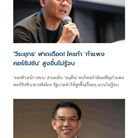
'วีระยุทธ' ฟาดเดือด! ใครทำ 'กำแพง
คอร์รัปชัน' สูงขึ้นไม่รู้จบ
'รองหัวหน้า ปชน.' สวนกลับ 'อนุทิน' คนไทยกำลังเผชิญกำแพง
คอร์รัปชัน สารพัดโกง รัฐบาลทำให้สูงขึ้นเรื่อยๆ แบบไม่รู้จบ