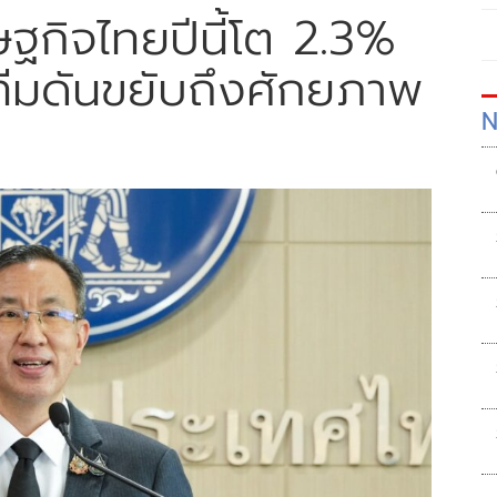
ษฐกิจไทยปีนี้โต 2.3%
ทีมดันขยับถึงศักยภาพ
N