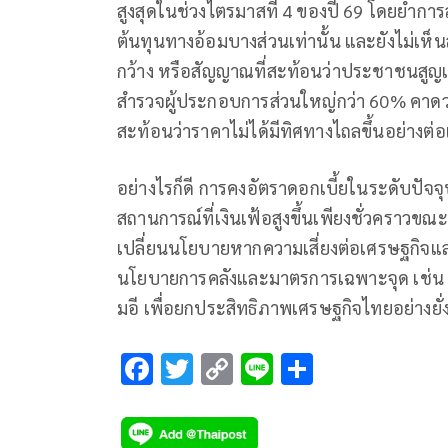
สูงสุดในช่วงไตรมาสที่ 4 ของปี 69 โดยย้ำก
ต้นทุนทางอ้อมบางส่วนเท่านั้น และยังไม่เห
กว้าง หรือสัญญาณที่สะท้อนว่าประชาชนสูญเส
สำรวจผู้ประกอบการส่วนใหญ่กว่า 60% คาดว่า
สะท้อนว่าราคาไม่ได้มีทิศทางไถลขึ้นอย่างต่อเ
อย่างไรก็ดี การคงอัตราดอกเบี้ยในระดับปัจ
สถานการณ์ที่เงินเฟ้อสูงขึ้นเพียงชั่วคราวขณ
เปลี่ยนนโยบายหากความเสี่ยงต่อเศรษฐกิจแ
นโยบายการคลังและมาตรการเฉพาะจุด เช่น ก
มอี เพื่อยกประสิทธิภาพเศรษฐกิจไทยอย่างยั่
F
T
C
Li
S
ac
wi
o
n
h
e
tt
p
e
ar