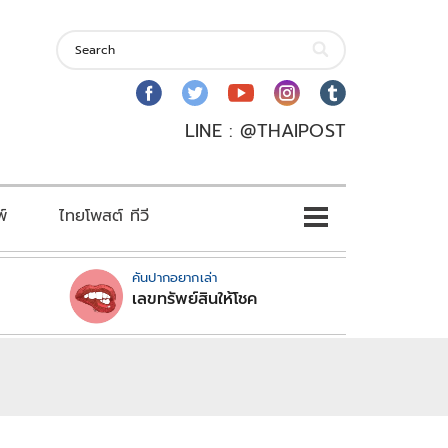
LINE : @THAIPOST
พ์
ไทยโพสต์ ทีวี
คันปากอยากเล่า
เลขทรัพย์สินให้โชค