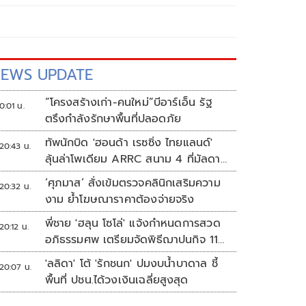
EWS UPDATE
“โครงสร้างเก่า-คนใหม่”บีอาร์เอ็น รัฐ
0:01 น.
ตรึงกำลังรักษาพื้นที่ปลอดภัย
ทัพนักบิด 'ฮอนด้า เรซซิ่ง ไทยแลนด์'
20:43 น.
ลุ้นล่าโพเดียม ARRC สนาม 4 ที่มัลดาลิ
กา
‘ศุภมาส’ สั่งเข้มตรวจคลินิกเสริมความ
20:32 น.
งาม ย้ำโฆษณาราคาต้องจ่ายจริง
พี่ชาย 'ฮลุน โซโล่' แจ้งกำหนดการสวด
20:12 น.
อภิธรรมศพ เตรียมจัดพิธีฌาปนกิจ 11
ส.ค.
'ลลิดา' โต้ 'รักชนก' ปมงบน้ำบาดาล ชี้
20:07 น.
พื้นที่ ปชน.ได้วงเงินเฉลี่ยสูงสุด