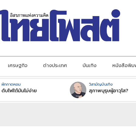
เศรษฐกิจ
ต่างประเทศ
บันเทิง
หนังสือพิม
ผักกาดหอม
วิสามัญบันเทิง
ดับไฟใต้มันไม่ง่าย
สุภาพบุรุษผู้อาวุโส?