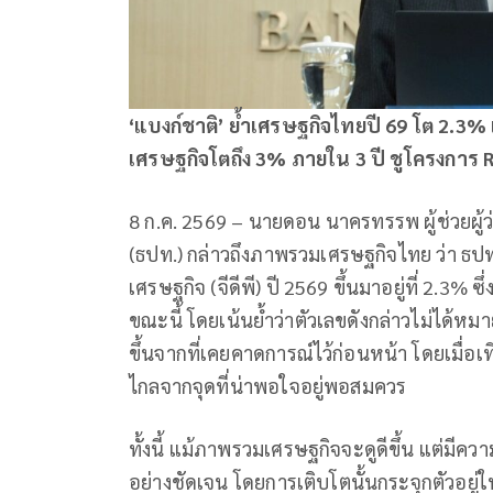
‘แบงก์ชาติ’ ย้ำเศรษฐกิจไทยปี
69 โต 2.3% แ
เศรษฐกิจโตถึง 3% ภายใน 3 ปี ชูโครงการ R
8 ก.ค. 2569 – นายดอน นาครทรรพ ผู้ช่วยผ
(ธปท.) กล่าวถึงภาพรวมเศรษฐกิจไทย ว่า ธป
เศรษฐกิจ (จีดีพี) ปี 2569 ขึ้นมาอยู่ที่ 2.3% ซ
ขณะนี้ โดยเน้นย้ำว่าตัวเลขดังกล่าวไม่ได้หม
ขึ้นจากที่เคยคาดการณ์ไว้ก่อนหน้า โดยเมื่อ
ไกลจากจุดที่น่าพอใจอยู่พอสมควร
ทั้งนี้ แม้ภาพรวมเศรษฐกิจจะดูดีขึ้น แต่มีค
อย่างชัดเจน โดยการเติบโตนั้นกระจุกตัวอยู่ใ