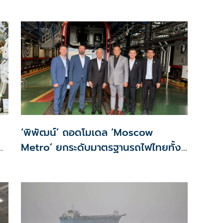
จัดสรร2.2หมื่นคน เปิดจองรอบใหม่
ก.ย.นี้
‘พิพัฒน์’ ถอดโมเดล ‘Moscow
n
Metro’ ยกระดับมาตรฐานรถไฟไทยทั้ง
ระบบ