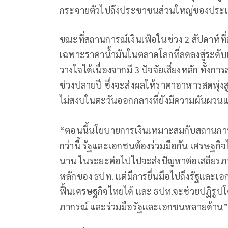
กระจายตัวไปถึงประชาชนส่วนใหญ่ของประ
ขณะที่สถานการณ์เงินเฟ้อในช่วง 2 สัปดาห์ท
เฉพาะราคาน้ำมันในตลาดโลกที่ลดลงสู่ระดับเ
วางใจได้เนื่องจากมี 3 ปัจจัยเสี่ยงหลัก ทั้ง
ช่วงปลายปี ซึ่งจะส่งผลให้ราคาอาหารสดพุ่ง
ไม่สงบในตะวันออกกลางที่ยังมีความผันผวนแ
“ตอนนี้นโยบายการเงินเหมาะสมกับสถานการณ
กว่านี้ รัฐและเอกชนต้องร่วมมือกัน เศรษฐกิ
นาน ในระยะต่อไปไปจะส่งปัญหาต่อเสถียรภาพ
หลักของ ธปท. แต่มีการยื่นมือไปถึงรัฐและเ
ฟื้นเศรษฐกิจไทยได้ และ ธปท.จะช่วยปฏิรูปโ
ภากรณ์ และร่วมมือรัฐและเอกชนหลายด้าน”