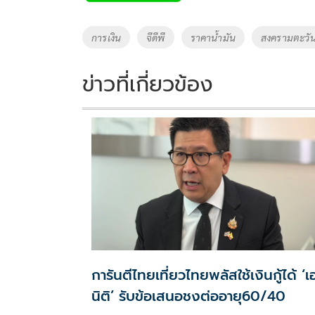
b
er
y
e
o
Li
Tags
การเงิน
จีดีพี
ราคาน้ำมัน
สงครามตะวั
o
n
k
k
ข่าวที่เกี่ยวข้อง
การันตีไทยเที่ยวไทยพลัสใช้เงินกู้ได้ ‘
นิติ’ รับข้อเสนอชงต่ออายุ60/40