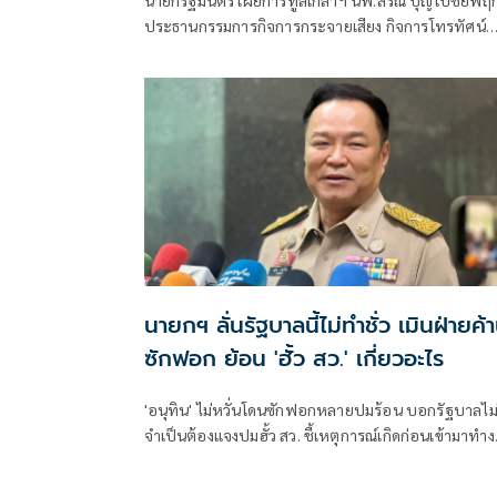
ประธานกรรมการกิจการกระจายเสียง กิจการโทรทัศน์
และกิจการโทรคมนาคมแห่งชาติ (กสทช.) กรณีขาด
คุณสมบัติ
นายกฯ ลั่นรัฐบาลนี้ไม่ทำชั่ว เมินฝ่ายค้
ซักฟอก ย้อน 'ฮั้ว สว.' เกี่ยวอะไร
'อนุทิน' ไม่หวั่นโดนซักฟอกหลายปมร้อน บอกรัฐบาลไม
จำเป็นต้องแจงปมฮั้ว สว. ชี้เหตุการณ์เกิดก่อนเข้ามาทำ
ส่วนทุจริตสอบท้องถิ่นทำเต็มที่ เรื่องจบแล้ว ยันไม่ต้องมี
องครักษ์พิทักษ์