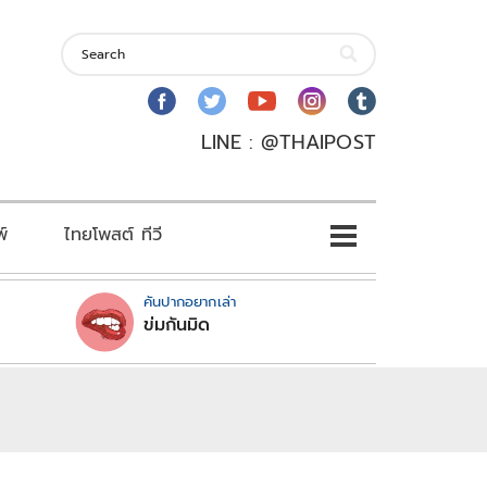
LINE : @THAIPOST
พ์
ไทยโพสต์ ทีวี
คันปากอยากเล่า
ข่มกันมิด