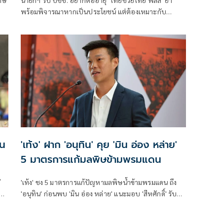
พร้อมพิจารณาหากเป็นประโยชน์ แต่ต้องเหมาะกับ
สถานการณ์ ยันรัฐบาลมีเวลาอีก 3 ปี พิสูจน์ผลงาน แจงลุค
ขาสั้นเดินตลาด 'ก็ลมมันเย็น'
าน
'เท้ง' ฝาก 'อนุทิน' คุย 'มิน อ่อง หล่าย'
5 มาตรการแก้มลพิษข้ามพรมแดน
่
'เท้ง' ชง 5 มาตรการแก้ปัญหามลพิษน้ำข้ามพรมแดน ถึง
งาน
'อนุทิน' ก่อนพบ 'มิน อ่อง หล่าย' แนะมอบ 'สีหศักดิ์' รับผิด
ชอบหลัก ฝ่ายค้านติดตามความคืบหน้าทุกไตรมาส