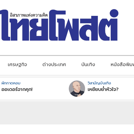
เศรษฐกิจ
ต่างประเทศ
บันเทิง
หนังสือพิม
ผักกาดหอม
วิสามัญบันเทิง
ออเดอร์จากคุก!
เหยียบย่ำหัวใจ?