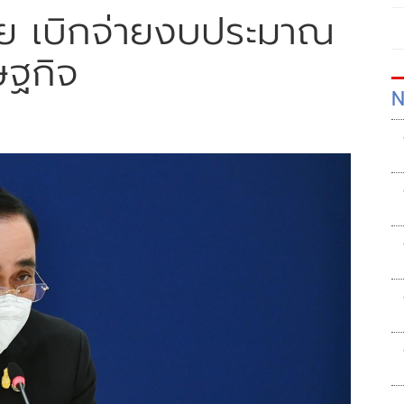
วย เบิกจ่ายงบประมาณ
ษฐกิจ
N