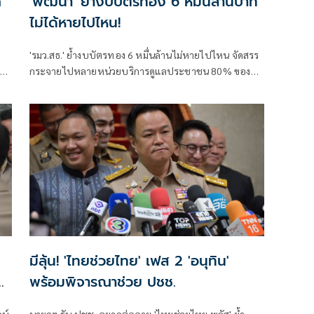
์
'พัฒนา' ย้ำงบบัตรทอง 6 หมื่นล้านบาท
ไม่ได้หายไปไหน!
'รมว.สธ.' ย้ำงบบัตรทอง 6 หมื่นล้านไม่หายไปไหน จัดสรร
ง
กระจายไปหลายหน่วยบริการดูแลประชาชน 80% ของ
ประเทศ เผยเตรียมปรับวิธีทำงานให้สอดคล้อง พ.ร.บ.ปฐม
ภูมิ ยืนยันทุกบาททุกสตางค์ต้องคุ้มค่า
มีลุ้น! 'ไทยช่วยไทย' เฟส 2 'อนุทิน'
จ
พร้อมพิจารณาช่วย ปชช.
ษ์
นายกฯ รับ ปชช. อยากต่ออายุ 'ไทยช่วยไทย พลัส' ย้ำ