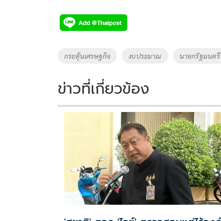
ac
wi
o
n
h
e
tt
p
e
ar
b
er
y
e
o
Li
Tags
กระตุ้นเศรษฐกิจ
งบประมาณ
นายกรัฐมนตรี
o
n
k
k
ข่าวที่เกี่ยวข้อง