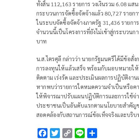
ทั้งสิ้น 112,163 รายการ วงเงินรวม 6.08 แสนล
กระบวนการจัดซื้อจัดจ้างแล้ว 80,727 รายกา
ในระบบจัดซื้อจัดจ้างภาครัฐ 31,436 รายการ
จำนวนนี้เป็นโครงการที่ยังไม่เข้าสู่กระบวนกา
บาท
น.ส.ไตรศุลี กล่าวว่า นายกรัฐมนตรีได้มีข้อส
การลงทุนให้แล้วเสร็จ พร้อมกับมอบหมายให้รัฐ
ติดตาม เร่งรัด และประเมินผลการปฏิบัติง
หากพบว่ารายการใดหมดความจำเป็นหรือคาด
ให้พิจารณาปรับแผนปฏิบัติการและการใช้
ประชาชนเป็นอันดับแรกตามนโยบายสำคัญขอ
สอดคล้องกับสถานการณ์ข้อเท็จจริงและบริบท
F
T
C
Li
S