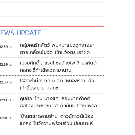
EWS UPDATE
กลุ่มคนรักสัตว์ พบหมาแมวถูกวางยา
12:39 น.
ตายเกลื่อนในวัด เข้าแจ้งตร.เอาผิด
ทารุณสัตว์
เปรมศักดิ์มาแรง! ชงล้างไพ่ 7 อรหันต์
12:39 น.
กสทช.ชี้ทำเสียเวลามานาน
ไร้จิตสำนึก! ภคมนอัด 'หมอสรณ' ยื้อ
12:34 น.
เก้าอี้ประธาน กสทช.
คุมตัว 'โทน บางแค' สอบปากคำคดี
12:13 น.
ฉ้อโกงประชาชน เจ้าตัวยันไม่ได้หนีพร้อม
สู้คดี
'บ้านตลาดสามย่าน' ดาวน์ทาวน์เมือง
11:58 น.
แกลง โชว์ความพร้อมร่วมเบียนนาเล่
ระยอง