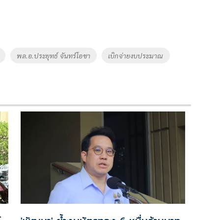
พล.อ.ประยุทธ์ จันทร์โอชา
เบิกจ่ายงบประมาณ