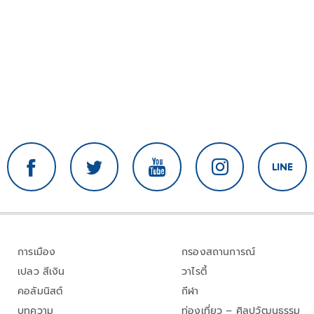
การเมือง
กรองสถานการณ์
เปลว สีเงิน
วาไรตี้
คอลัมนิสต์
กีฬา
บทความ
ท่องเที่ยว – ศิลปวัฒนธรรม