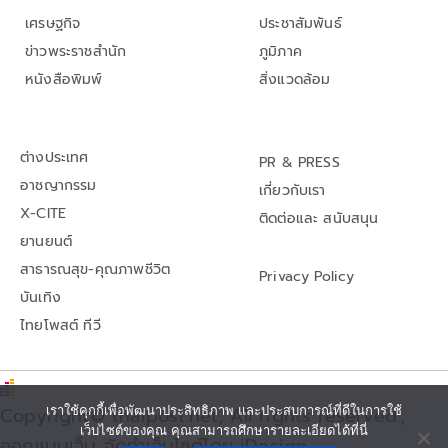
เศรษฐกิจ
ประชาสัมพันธ์
ข่าวพระราชสำนัก
ภูมิภาค
หนังสือพิมพ์
สิ่งแวดล้อม
ต่างประเทศ
PR & PRESS
อาชญากรรม
เกี่ยวกับเรา
X-CITE
ติดต่อและ สนับสนุน
ยานยนต์
สาธารณสุข-คุณภาพชีวิต
Privacy Policy
บันเทิง
ไทยโพสต์ ทีวี
Copyright© thaipost.net, All rights reserved.,
เราใช้คุกกี้เพื่อพัฒนาประสิทธิภาพ และประสบการณ์ที่ดีในการใช้
เว็บไซต์ของคุณ คุณสามารถศึกษารายละเอียดได้ที่นี่
ออกแบบเว็บ จัดทำเว็บไซต์โดย iDesign