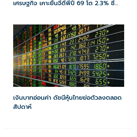
เศรษฐกิจ เคาะยืนจีดีพีปี 69 โต 2.3% ชี้
บาทอ่อนตามเทรนด์โลก
เงินบาทอ่อนค่า ดัชนีหุ้นไทยย่อตัวลงตลอด
สัปดาห์