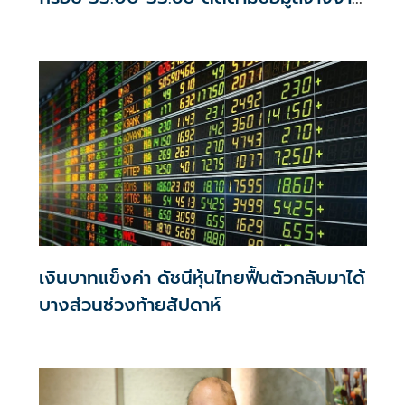
สหรัฐฯ
เงินบาทแข็งค่า ดัชนีหุ้นไทยฟื้นตัวกลับมาได้
บางส่วนช่วงท้ายสัปดาห์