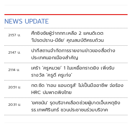
NEWS UPDATE
ศึกชิงชัยผู้ว่ากกท.เหลือ 2 แคนดิเดต
21:57 น.
'โปรดปราน-มีชัย' คุณสมบัติครบถ้วน
ปากีสถานจำกัดการรายงานข่าวของสื่อต่าง
21:47 น.
ประเทศนอกเมืองสำคัญ
เศร้า ‘ครูหมวย’ 1 ในเหยื่อกราดยิง เพิ่งรับ
21:14 น.
รางวัล ‘ครูดี ครูเก่ง’
กต.ซัด 'ทอม แอนดรูส์' ไม่เป็นมืออาชีพ จ่อร้อง
20:51 น.
HRC ปมพาดพิงไทย
'ยศชนัน' รุดบริจาคเลือดช่วยผู้บาดเจ็บเหตุยิง
20:31 น.
รร.เทพศิรินทร์ ชวนประชาชนร่วมบริจาค