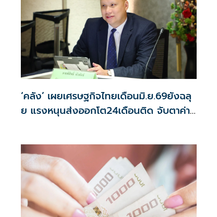
‘คลัง’ เผยเศรษฐกิจไทยเดือนมิ.ย.69ยังฉลุ
ย แรงหนุนส่งออกโต24เดือนติด จับตาค่า
บาท-น้ำมันดิบ