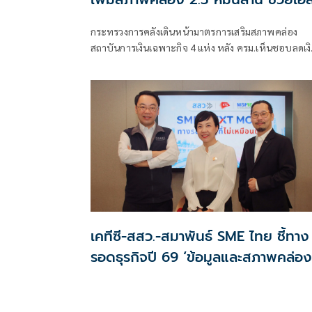
เอ็มอีฝ่าวิกฤตต้นทุน
กระทรวงการคลังเดินหน้ามาตรการเสริมสภาพคล่อง
สถาบันการเงินเฉพาะกิจ 4 แห่ง หลัง ครม.เห็นชอบลดเง
นำส่งเข้ากองทุนฯ เหลือ 0.0625% หวังเพิ่มเม็ดเงินใน
ระบบกว่า 25,000 ล้านบาท เปิดทาง ธ.ก.
เคทีซี-สสว.-สมาพันธ์ SME ไทย ชี้ทาง
รอดธุรกิจปี 69 ‘ข้อมูลและสภาพคล่อง
สำคัญกว่ายอดขาย