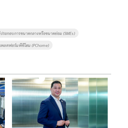
ู้ประกอบการขนาดกลางหรือขนาดย่อม (SMEs)
แพลตฟอร์มพีซีโฮม (PChome)