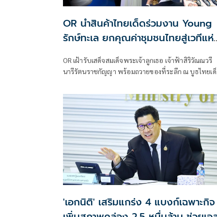
OR นำสินค้าไทยเด็ดร่วมงาน Young
รักษ์ทะเล ยกคุณค่าชุมชนไทยสู่เวทีแห่
แรงบันดาลใจ
OR เฝ้ารับเสด็จสมเด็จพระเจ้าลูกเธอ เจ้าฟ้าสิริวัณณวรี
นารีรัตนราชกัญญา พร้อมถวายของที่ระลึก ณ บูธไทยเด
ใน งานนิทรรศการ “Young รักษ์ทะเล: SEA THE CHAN
สร้างโลกทะเลใหม่ด้วยมือเรา”
'เอกนิติ' เสริมแกร่ง 4 แบงก์เฉพาะกิจ
เพิ่มสภาพคล่อง 2.5 หมื่นล้าน ช่วยเอ