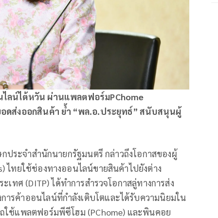
อนไลน์ไต้หวัน ผ่านแพลตฟอร์มPChome
ดส่งออกสินค้า ย้ำ “พล.อ.ประยุทธ์” สนับสนุนผู้
ษกประจำสำนักนายกรัฐมนตรี กล่าวถึงโอกาสของผู้
ไทยใช้ช่องทางออนไลน์ขายสินค้าไปยังต่าง
ประเทศ (DITP) ได้ทำการสำรวจโอกาสลู่ทางการส่ง
างการค้าออนไลน์ที่กำลังเติบโตและได้รับความนิยมใน
สามารถใช้แพลตฟอร์มพีซีโฮม (PChome) และพินคอย