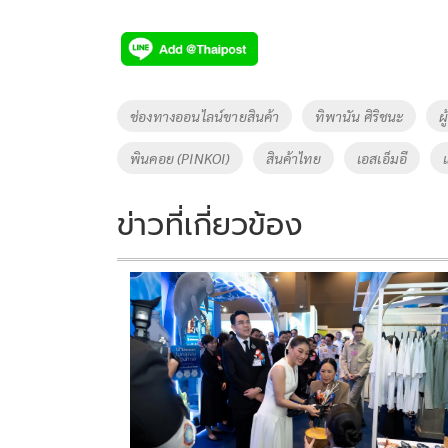
ac
wi
o
n
h
e
tt
p
e
ar
b
er
y
e
o
Li
Tags
ช่องทางออนไลน์ขายสินค้า
ทิพานัน ศิริชนะ
ผ
o
n
พินคอย (PINKOI)
สินค้าไทย
เอสเอ็มอี
k
k
ข่าวที่เกี่ยวข้อง