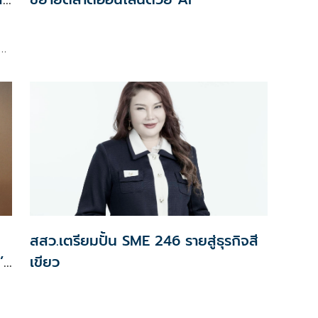
ิน
สสว.เตรียมปั้น SME 246 รายสู่ธุรกิจสี
’
เขียว