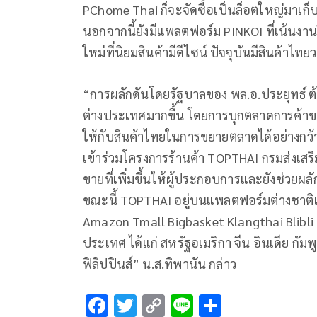
PChome Thai ก็จะจัดซื้อเป็นล็อตใหญ่มาเก็บไว้
นอกจากนี้ยังมีแพลตฟอร์ม PINKOI ที่เน้นงา
ใหม่ที่นิยมสินค้ามีดีไซน์ ปัจจุบันมีสินค้า
“การผลักดันโดยรัฐบาลของ พล.อ.ประยุทธ์ ต้
ต่างประเทศมากขึ้น โดยการบุกตลาดการค้าข
ให้กับสินค้าไทยในการขยายตลาดได้อย่างกว
เข้าร่วมโครงการร้านค้า TOPTHAI กรมส่งเส
ขายที่เพิ่มขึ้นให้ผู้ประกอบการและยังช่วยผลั
ขณะนี้ TOPTHAI อยู่บนแพลตฟอร์มต่างชาติแ
Amazon Tmall Bigbasket Klangthai Blibl
ประเทศ ได้แก่ สหรัฐอเมริกา จีน อินเดีย กัมพ
ฟิลิปปินส์” น.ส.ทิพานัน กล่าว
F
T
C
Li
S