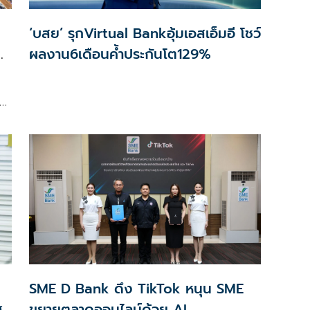
‘บสย’ รุกVirtual Bankอุ้มเอสเอ็มอี โชว์
ง
ผลงาน6เดือนค้ำประกันโต129%
็ด
GE
SME D Bank ดึง TikTok หนุน SME
ส
ขยายตลาดออนไลน์ด้วย AI