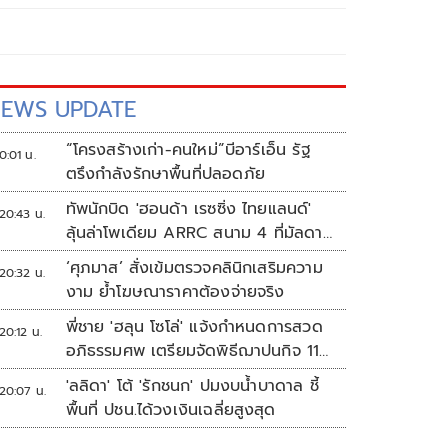
EWS UPDATE
“โครงสร้างเก่า-คนใหม่”บีอาร์เอ็น รัฐ
0:01 น.
ตรึงกำลังรักษาพื้นที่ปลอดภัย
ทัพนักบิด 'ฮอนด้า เรซซิ่ง ไทยแลนด์'
20:43 น.
ลุ้นล่าโพเดียม ARRC สนาม 4 ที่มัลดาลิ
กา
‘ศุภมาส’ สั่งเข้มตรวจคลินิกเสริมความ
20:32 น.
งาม ย้ำโฆษณาราคาต้องจ่ายจริง
พี่ชาย 'ฮลุน โซโล่' แจ้งกำหนดการสวด
20:12 น.
อภิธรรมศพ เตรียมจัดพิธีฌาปนกิจ 11
ส.ค.
'ลลิดา' โต้ 'รักชนก' ปมงบน้ำบาดาล ชี้
20:07 น.
พื้นที่ ปชน.ได้วงเงินเฉลี่ยสูงสุด