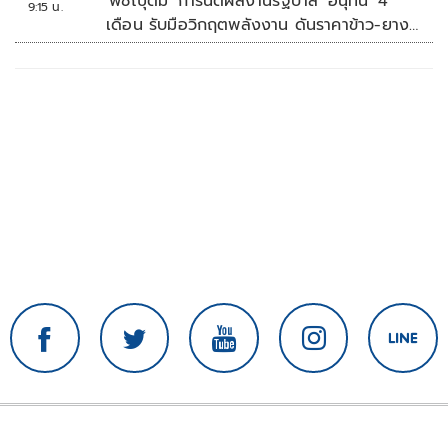
'พิชญุตม์' การันตีผลงานรัฐบาล 'อนุทิน' 4
9:15 น.
เดือน รับมือวิกฤตพลังงาน ดันราคาข้าว-ยาง-
ปาล์ม พุ่งต่อเนื่อง พร้อมอัดมาตรการช่วยลด
ต้นทุน-ขยายตลาดโลก