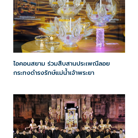
ไอคอนสยาม ร่วมสืบสานประเพณีลอย
กระทงดำรงรักษ์แม่น้ำเจ้าพระยา