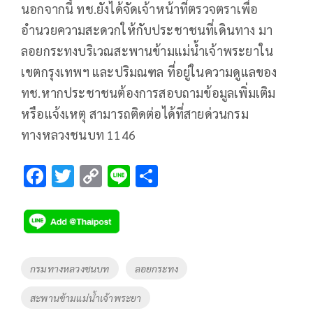
นอกจากนี้ ทช.ยังได้จัดเจ้าหน้าที่ตรวจตราเพื่อ
อำนวยความสะดวกให้กับประชาชนที่เดินทาง มา
ลอยกระทงบริเวณสะพานข้ามแม่น้ำเจ้าพระยาใน
เขตกรุงเทพฯ และปริมณฑล ที่อยู่ในความดูแลของ
ทช.หากประชาชนต้องการสอบถามข้อมูลเพิ่มเติม
หรือแจ้งเหตุ สามารถติดต่อได้ที่สายด่วนกรม
ทางหลวงชนบท 1146
F
T
C
Li
S
ac
wi
o
n
h
e
tt
p
e
ar
b
er
y
e
o
Li
Tags
กรมทางหลวงชนบท
ลอยกระทง
o
n
สะพานข้ามแม่น้ำเจ้าพระยา
k
k