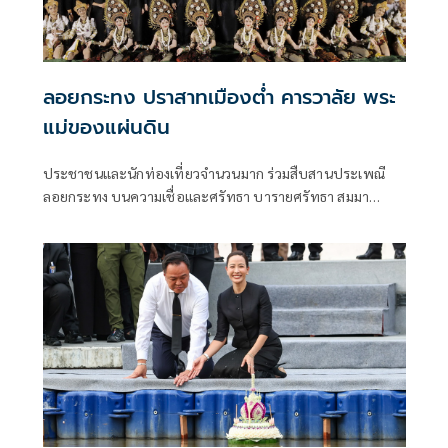
ลอยกระทง ปราสาทเมืองต่ำ คารวาลัย พระ
แม่ของแผ่นดิน
ประชาชนและนักท่องเที่ยวจำนวนมาก ร่วมสืบสานประเพณี
ลอยกระทง บนความเชื่อและศรัทธา บารายศรัทธา สมมา
สายน้ำ ปราสาทเมืองต่ำ น้อมนำบูชา คารวาลัยพระแม่ฟ้า
สมเด็จพระพันปีหลวง