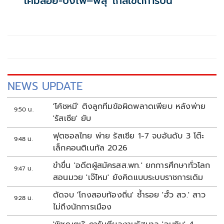
'โคมลอย-บั้งไฟ–พลุ' ใกล้เขตการบิน
NEWS UPDATE
'โค้ชหมี' ติงลูกทีมข้อผิดพลาดเพียบ หลังพ่าย
9:50 น.
'รัสเซีย' ยับ
ฟุตซอลไทย พ่าย รัสเซีย 1-7 จบอันดับ 3 โต๊ะ
9:48 น.
เล็กคอนติเนทัล 2026
ขำขื่น 'อดีตผู้สมัครสส.พท.' ยกการศึกษาทั่วโลก
9:47 น.
สอนมวย 'เจ๊ไหม' ยังคิดแบบระบบราชการเดิม
ตัดจบ 'โกงสอบท้องถิ่น' ซ้ำรอย 'ฮั้ว สว.' สาว
9:28 น.
ไม่ถึงนักการเมือง