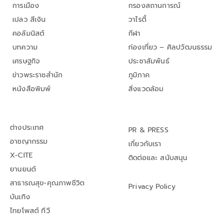
การเมือง
กรองสถานการณ์
เปลว สีเงิน
วาไรตี้
คอลัมนิสต์
กีฬา
บทความ
ท่องเที่ยว – ศิลปวัฒนธรรม
เศรษฐกิจ
ประชาสัมพันธ์
ข่าวพระราชสำนัก
ภูมิภาค
หนังสือพิมพ์
สิ่งแวดล้อม
ต่างประเทศ
PR & PRESS
อาชญากรรม
เกี่ยวกับเรา
X-CITE
ติดต่อและ สนับสนุน
ยานยนต์
สาธารณสุข-คุณภาพชีวิต
Privacy Policy
บันเทิง
ไทยโพสต์ ทีวี