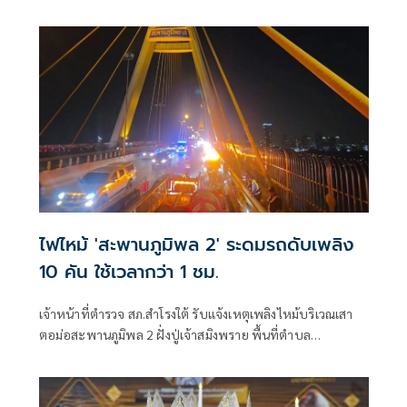
ไฟไหม้ 'สะพานภูมิพล 2' ระดมรถดับเพลิง
10 คัน ใช้เวลากว่า 1 ชม.
เจ้าหน้าที่ตำรวจ สภ.สำโรงใต้ รับแจ้งเหตุเพลิงไหม้บริเวณเสา
ตอม่อสะพานภูมิพล 2 ฝั่งปู่เจ้าสมิงพราย พื้นที่ตำบล
บางหญ้าแพรก อำเภอพระประแดง จังหวัดสมุทรปราการ