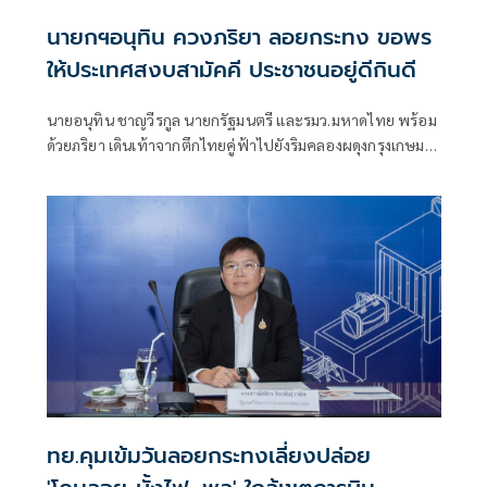
นายกฯอนุทิน ควงภริยา ลอยกระทง ขอพร
ให้ประเทศสงบสามัคคี ประชาชนอยู่ดีกินดี
นายอนุทิน ชาญวีรกูล นายกรัฐมนตรี และรมว.มหาดไทย พร้อม
ด้วยภริยา เดินเท้าจากตึกไทยคู่ฟ้าไปยังริมคลองผดุงกรุงเกษม
บริเวณประตู 8 ทำเนียบรัฐบาล พร้อมด้วยนายโสภณ ซารัมย์
รองนายกรัฐมนตรี น.ส.ศุภมาส อิศรภักดี นายสันติ ปิยะทัต
ทย.คุมเข้มวันลอยกระทงเลี่ยงปล่อย