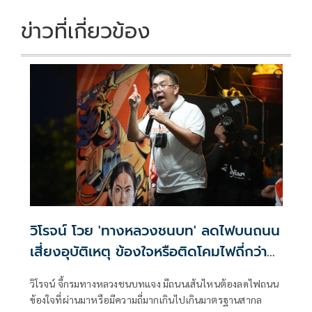
ข่าวที่เกี่ยวข้อง
วิโรจน์ โวย 'ทางหลวงชนบท' ลดไฟบนถนน
เสี่ยงอุบัติเหตุ ข้องใจหรือติดโคมไฟถี่กว่า
มาตรฐานสากล
วิโรจน์ จี้กรมทางหลวงชนบทแจง มีถนนเส้นไหนต้องลดไฟถนน
ข้องใจที่ผ่านมาหรือมีความถี่มากเกินไปเกินมาตรฐานสากล