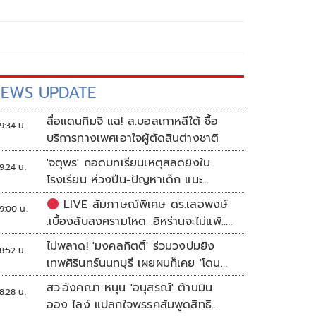
EWS UPDATE
สื่อแดนกิมจิ แฉ! ส.บอลเกาหลีใต้ ซื้อ
9:34 น.
บริการทางเพศเอาใจผู้ตัดสินต่างชาติ
'จตุพร' ถอดบทเรียนเหตุสลดยิงใน
9:24 น.
โรงเรียน ห่วงปืน-ปัญหาเด็ก แนะ
ศธ.เร่งอุดช่องโหว่
LIVE สัมภาษณ์พิเศษ ดร.เลอพงษ์
9:00 น.
.เบื้องลับสงครามโหด .อิหร่านจะไม่แพ้..
.ระเบียบโลกใหม่ในตะวันออกกลาง…. |
ไม่พลาด! 'มงคลกิตติ์' ร่วมวงปมยิง
8:52 น.
อิสรภาพแห่งความคิด กับ..สำราญ รอด
เทพศิรินทร์นนทบุรี เผยผมก็เคย 'โดน
เพชร
เล่น'
สว.อังคณา หนุน 'อนุสรณ์' ต้านมิน
8:28 น.
ออง ไลง์ แปลกใจพรรคส้มพูดสิทธิ