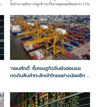
อง
อิหร่าน กดดันการปลูกข้าวนาปีคาดฉุดผลผลิตลดกว่า 21%
'กอบศักดิ์' ชี้เศรษฐกิจจีนยังอ่อนแอ
กดดันสินค้าทะลักเข้าไทยอย่างน้อยอีก 5
ปี