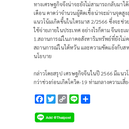
ทางเศรษฐกิจจึงน่าจะยังไม่สามารถกลับมาได้เต
เดือน คาดว่าจำนวนผู้ติดเชื้อน่าจะผ่านจุด
แนวโน้มเกิดขึ้นในไตรมาส 2/2566 ซึ่งจะช่ว
ใช้จ่ายภายในประเทศ อย่างไรก็ตาม จีนจะเผชิ
1.สถานการณ์ในภาคอสังหาริมทรัพย์ที่ยังไม่คลี่
สถานการณ์ในไต้หวัน และความขัดแย้งกับสห
นโยบาย
กล่าวโดยสรุป เศรษฐกิจจีนในปี 2566 มีแนวโ
กว่าช่วงก่อนเกิดโควิด-19 ท่ามกลางความเสี่ย
F
T
C
Li
S
ac
wi
o
n
h
e
tt
p
e
ar
b
er
y
e