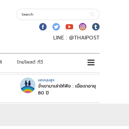
LINE : @THAIPOST
พ์
ไทยโพสต์ ทีวี
มองมุมสูง
จำเขามาเล่าให้ฟัง : เมื่อเราอายุ
80 ปี