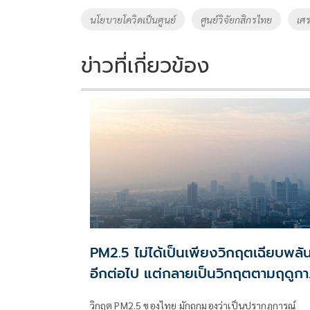
o
Li
Tags
นโยบายโควิดเป็นศูนย์
ศูนย์วิจัยกสิกรไทย
เศ
o
n
k
k
ข่าวที่เกี่ยวข้อง
PM2.5 ไม่ได้เป็นเพียงวิกฤตเฉียบพลั
อีกต่อไป แต่กลายเป็นวิกฤตตามฤดูกา
ที่เกิดซ้ำและเรื้อรัง
วิกฤต PM2.5 ของไทย มักถูกมองว่าเป็นปรากฏการณ์