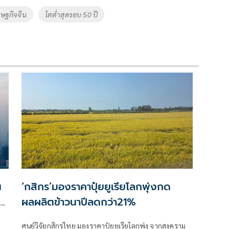
รษฐกิจจีน
โตต่ำสุดรอบ 50 ปี
น
‘กสิกร’มองราคาปุ๋ยยูเรียโลกพุ่งกด
ล
ผลผลิตข้าวนาปีลดกว่า21%
ศูนย์วิจัยกสิกรไทย มองราคาปุ๋ยยูเรียโลกพุ่ง จากสงคราม