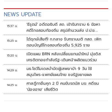
NEWS UPDATE
'ธีรุตม์' อดีตอธิบดี สถ. เข้ารับทราบ 6 ข้อหา
15:37 น.
คดีโกงสอบท้องถิ่น สรุปสำนวนส่ง ป.ป.ช.
สัปดาห์หน้า
ได้ฤกษ์เสียที! ก.กลาง รับทราบมติ กสถ. เพิก
15:25 น.
ถอนบัญชีโกงสอบท้องถิ่น 5,925 ราย
เปิดแผน BRN หลังเปลี่ยนแกนนำใหม่ มุ่งดิส
15:20 น.
เครดิตกองกำลังรัฐ-เดินหน้าผลิตแนวร่วม
มธ.โชว์โมเดลบำบัดผู้เสพยาบ้า 9 วัน ใช้
14:29 น.
สมุนไพร-แพทย์แผนไทย ชงรัฐขยายผล
ศาลฎีกายืนคุก 2 ปี คนขับรถบัส มข. คดีชน
14:25 น.
'น้องอาย' เสียชีวิต