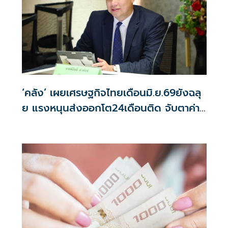
‘คลัง’ เผยเศรษฐกิจไทยเดือนมิ.ย.69ยังฉลุ
ย แรงหนุนส่งออกโต24เดือนติด จับตาค่า
บาท-น้ำมันดิบ