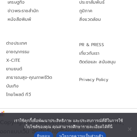
เศรษฐกิจ
ประชาสัมพันธ์
ข่าวพระราชสำนัก
ภูมิภาค
หนังสือพิมพ์
สิ่งแวดล้อม
ต่างประเทศ
PR & PRESS
อาชญากรรม
เกี่ยวกับเรา
X-CITE
ติดต่อและ สนับสนุน
ยานยนต์
สาธารณสุข-คุณภาพชีวิต
Privacy Policy
บันเทิง
ไทยโพสต์ ทีวี
เราใช้คุกกี้เพื่อพัฒนาประสิทธิภาพ และประสบการณ์ที่ดีในการใช้
Copyright© thaipost.net, All rights reserved.,
เว็บไซต์ของคุณ คุณสามารถศึกษารายละเอียดได้ที่นี่
ออกแบบเว็บ จัดทำเว็บไซต์โดย iDesign
ยินยอม
นโยบายความเป็นส่วนตัว