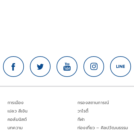
การเมือง
กรองสถานการณ์
เปลว สีเงิน
วาไรตี้
คอลัมนิสต์
กีฬา
บทความ
ท่องเที่ยว – ศิลปวัฒนธรรม