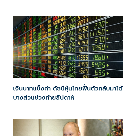
สหรัฐฯ
เงินบาทแข็งค่า ดัชนีหุ้นไทยฟื้นตัวกลับมาได้
บางส่วนช่วงท้ายสัปดาห์