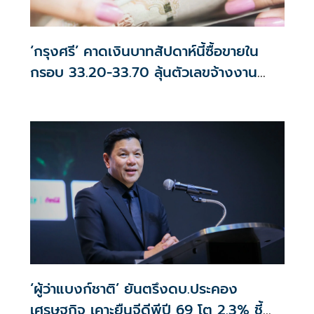
‘กรุงศรี’ คาดเงินบาทสัปดาห์นี้ซื้อขายใน
กรอบ 33.20-33.70 ลุ้นตัวเลขจ้างงาน
สหรัฐฯ
‘ผู้ว่าแบงก์ชาติ’ ยันตรึงดบ.ประคอง
เศรษฐกิจ เคาะยืนจีดีพีปี 69 โต 2.3% ชี้