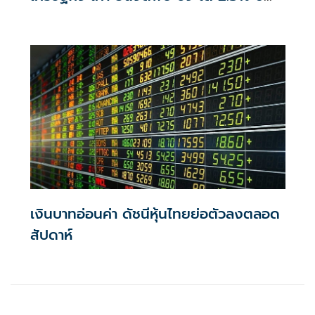
บาทอ่อนตามเทรนด์โลก
เงินบาทอ่อนค่า ดัชนีหุ้นไทยย่อตัวลงตลอด
สัปดาห์