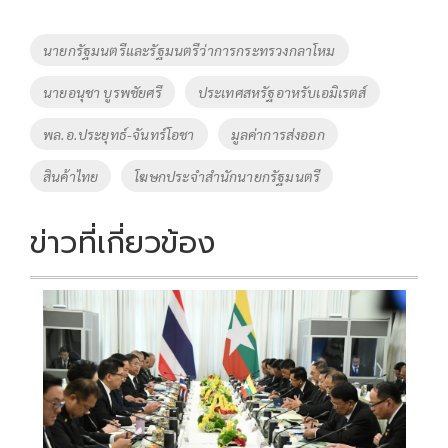
b
er
y
e
o
Li
Tags
นายกรัฐมนตรีและรัฐมนตรีว่าการกระทรวงกลาโหม
o
n
นายอนุชา บูรพชัยศรี
ประเทศสหรัฐอาหรับเอมิเรตส์
k
k
พล.อ.ประยุทธ์-จันทร์โอชา
มูลค่าการส่งออก
สินค้าไทย
โฆษกประจำสำนักนายกรัฐมนตรี
ข่าวที่เกี่ยวข้อง