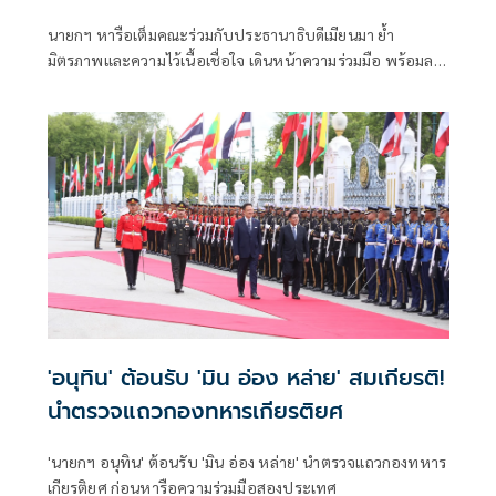
นายกฯ หารือเต็มคณะร่วมกับประธานาธิบดีเมียนมา ย้ำ
มิตรภาพและความไว้เนื้อเชื่อใจ เดินหน้าความร่วมมือ พร้อมลง
นาม MOU 3 ฉบับ เสริมสร้างความร่วมมือแรงงาน -จัดการ
คุณภาพน้ำ -เทคโนโลยีอวกาศ
'อนุทิน' ต้อนรับ 'มิน อ่อง หล่าย' สมเกียรติ!
นำตรวจแถวกองทหารเกียรติยศ
'นายกฯ อนุทิน' ต้อนรับ 'มิน อ่อง หล่าย' นำตรวจแถวกองทหาร
เกียรติยศ ก่อนหารือความร่วมมือสองประเทศ