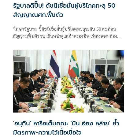
รัฐบาลตีปี๊บ! ดัชนีเชื่อมั่นผู้บริโภคทะลุ 50
สัญญาณศก.ฟื้นตัว
'โฆษกรัฐบาล' ชี้ดัชนีเชื่อมั่นผู้บริโภคทะลุระดับ 50 สะท้อน
สัญญาณฟื้นตัว รบ.เดินหน้าดูแลค่าครองชีพ เร่งส่งออก ท่อง
เที่ยว และการลงทุนต่อเนื่อง
'อนุทิน' หารือเต็มคณะ 'มิน อ่อง หล่าย' ย้ำ
มิตรภาพ-ความไว้เนื้อเชื่อใจ