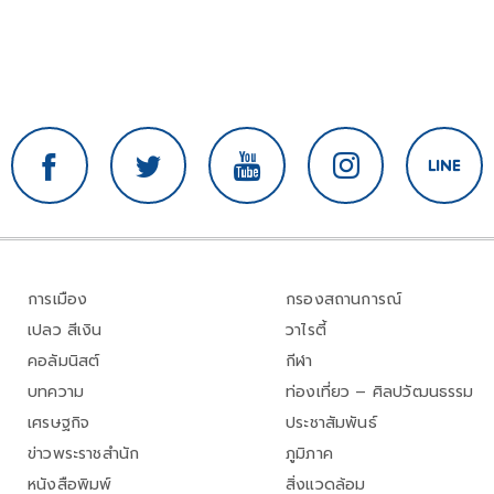
การเมือง
กรองสถานการณ์
เปลว สีเงิน
วาไรตี้
คอลัมนิสต์
กีฬา
บทความ
ท่องเที่ยว – ศิลปวัฒนธรรม
เศรษฐกิจ
ประชาสัมพันธ์
ข่าวพระราชสำนัก
ภูมิภาค
หนังสือพิมพ์
สิ่งแวดล้อม