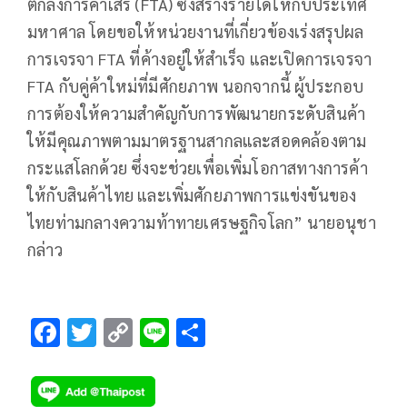
ตกลงการค้าเสรี (FTA) ซึ่งสร้างรายได้ให้กับประเทศ
มหาศาล โดยขอให้หน่วยงานที่เกี่ยวข้องเร่งสรุปผล
การเจรจา FTA ที่ค้างอยู่ให้สำเร็จ และเปิดการเจรจา
FTA กับคู่ค้าใหม่ที่มีศักยภาพ นอกจากนี้ ผู้ประกอบ
การต้องให้ความสำคัญกับการพัฒนายกระดับสินค้า
ให้มีคุณภาพตามมาตรฐานสากลและสอดคล้องตาม
กระแสโลกด้วย ซึ่งจะช่วยเพื่อเพิ่มโอกาสทางการค้า
ให้กับสินค้าไทย และเพิ่มศักยภาพการแข่งขันของ
ไทยท่ามกลางความท้าทายเศรษฐกิจโลก” นายอนุชา
กล่าว
F
T
C
Li
S
ac
wi
o
n
h
e
tt
p
e
ar