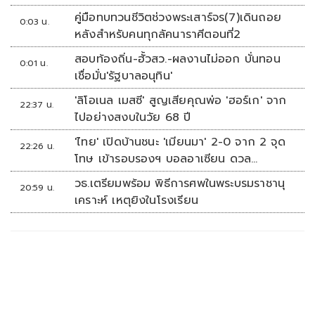
คู่มือทบทวนชีวิตช่วงพระเสาร์จร(7)เดินถอย
0:03 น.
หลังสำหรับคนทุกลัคนาราศีตอนที่2
สอบท้องถิ่น-ฮั้วสว.-ผลงานไม่ออก บั่นทอน
0:01 น.
เชื่อมั่น'รัฐบาลอนุทิน'
'ลิโอเนล เมสซี' สูญเสียคุณพ่อ 'ฮอร์เก' จาก
22:37 น.
ไปอย่างสงบในวัย 68 ปี
'ไทย' เปิดบ้านชนะ 'เมียนมา' 2-0 จาก 2 จุด
22:26 น.
โทษ เข้ารอบรองฯ บอลอาเซียน ดวล
'สิงคโปร์'
วธ.เตรียมพร้อม พิธีการศพในพระบรมราชานุ
20:59 น.
เคราะห์ เหตุยิงในโรงเรียน