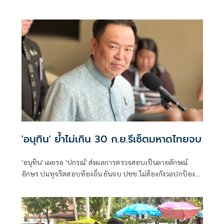
'อนุทิน' ย้ำไม่เกิน 30 ก.ย.รีเซ็ตมหาดไทยจบ
'อนุทิน' เผยรอ 'ปกรณ์' ส่งผลการตรวจสอบเป็นลายลักษณ์
อักษร ปมทุจริตสอบท้องถิ่น ยันจบ ปชช.ไม่ต้องกังวลปกป้อง
ใคร พอใจ ขรก.ยึดแนวทางปิดชื่อถือพฤติกรรม บอกไม่มีใครวิ่ง
เต้นได้ ชี้รีเซ็ต มท.จบใน ก.ย.นี้