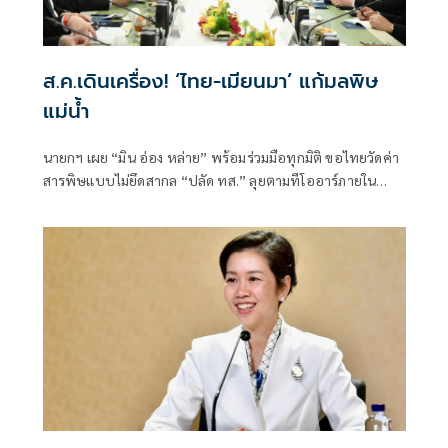
ส.ค.เดินเครื่อง! ‘ไทย-เมียนมา’ แก้มลพิษ
แม่นํ้า
นายกฯ เผย “มิน อ่อง หล่าย” พร้อมร่วมมือทุกมิติ ขอไทยวัดค่า
สารพิษแบบไม่ยึดสากล “ปลัด ทส.” ลุยตามทีโออาร์ภายใน
ส.ค.นี้ “เด็กส้ม” ซัดปูพรมแดงรับเป็นจุดต่ำที่สุดของยุทธศาสตร์
การทูตไทยบนเวทีโลก