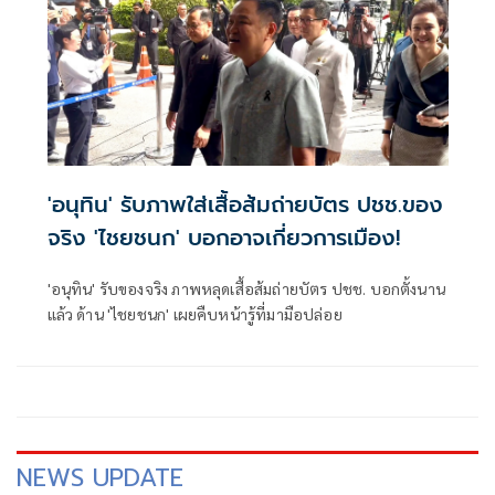
'อนุทิน' รับภาพใส่เสื้อส้มถ่ายบัตร ปชช.ของ
จริง 'ไชยชนก' บอกอาจเกี่ยวการเมือง!
'อนุทิน' รับของจริง ภาพหลุดเสื้อส้มถ่ายบัตร ปชช. บอกตั้งนาน
แล้ว ด้าน 'ไชยชนก' เผยคืบหน้ารู้ที่มามือปล่อย
NEWS UPDATE