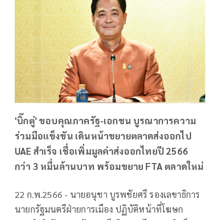
'บิ๊กตู่' ขอบคุณภาครัฐ-เอกชน บูรณาการความ
ร่วมมือแข็งขัน เดินหน้าขยายตลาดส่งออกไป
UAE สำเร็จ เชื่อเพิ่มมูลค่าส่งออกไทยปี 2566
กว่า 3 หมื่นล้านบาท พร้อมขยาย FTA ตลาดใหม่
22 ก.พ.2566 - นายอนุชา บูรพชัยศรี รองเลขาธิการ
นายกรัฐมนตรีฝ่ายการเมือง ปฏิบัติหน้าที่โฆษก