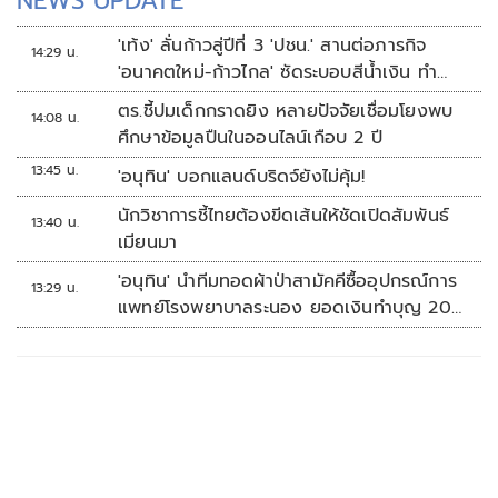
NEWS UPDATE
'เท้ง' ลั่นก้าวสู่ปีที่ 3 'ปชน.' สานต่อภารกิจ
14:29 น.
'อนาคตใหม่-ก้าวไกล' ซัดระบอบสีน้ำเงิน ทำ
หลักนิติรัฐ-นิติธรรมสั่นคลอน
ตร.ชี้ปมเด็กกราดยิง หลายปัจจัยเชื่อมโยงพบ
14:08 น.
ศึกษาข้อมูลปืนในออนไลน์เกือบ 2 ปี
13:45 น.
'อนุทิน' บอกแลนด์บริดจ์ยังไม่คุ้ม!
นักวิชาการชี้ไทยต้องขีดเส้นให้ชัดเปิดสัมพันธ์
13:40 น.
เมียนมา
'อนุทิน' นำทีมทอดผ้าป่าสามัคคีซื้ออุปกรณ์การ
13:29 น.
แพทย์โรงพยาบาลระนอง ยอดเงินทำบุญ 20
ล้านบาท