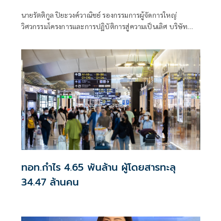
ยุทธศาสตร์เพื่อการเติบโตอย่างยั่งยืน
นายรัตติกูล ปิยะวงค์วาณิชย์ รองกรรมการผู้จัดการใหญ่
วิศวกรรมโครงการและการปฏิบัติการสู่ความเป็นเลิศ บริษัท
ปตท. จำกัด (มหาชน) (ปตท.) นำคณะผู้บริหารเข้าพบหารือ
กับ นายศิโรตม์ ดวงรัตน์ รองกรรมการผู้อำนวยการใหญ่ สายงาน
พัฒนาธุรกิจและการตลาด บริษัท ท่าอากาศยานไทย จำกัด
(มหาชน) (ทอท.) เพื่อเดินหน้าสานต่อความสำเร็จภายใต้
“โครงการคู่ความร่วมมือของรัฐวิสาหกิจ” ตามนโยบายของ
สำนักงานคณะกรรมการนโยบายรัฐวิสาหกิจ (สคร.)
ทอท.กำไร 4.65 พันล้าน ผู้โดยสารทะลุ
34.47 ล้านคน