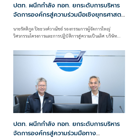
ปตท. ผนึกกำลัง ทอท. ยกระดับการบริหาร
จัดการองค์กรสู่ความร่วมมือเชิงยุทธศาสตร์
เพื่อการเติบโตอย่างยั่งยืน
นายรัตติกูล ปิยะวงค์วาณิชย์ รองกรรมการผู้จัดการใหญ่
วิศวกรรมโครงการและการปฏิบัติการสู่ความเป็นเลิศ บริษัท
ปตท. จำกัด (มหาชน) (ปตท.) นำคณะผู้บริหารเข้าพบหารือ
กับ นายศิโรตม์ ดวงรัตน์ รองกรรมการผู้อำนวยการใหญ่ สายงาน
พัฒนาธุรกิจและการตลาด บริษัท ท่าอากาศยานไทย จำกัด
(มหาชน) (ทอท.) เพื่อเดินหน้าสานต่อความสำเร็จภายใต้
“โครงการคู่ความร่วมมือของรัฐวิสาหกิจ” ตามนโยบายของ
สำนักงานคณะกรรมการนโยบายรัฐวิสาหกิจ (สคร.)
ปตท. ผนึกกำลัง ทอท. ยกระดับการบริหาร
จัดการองค์กรสู่ความร่วมมือทาง