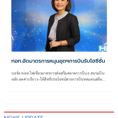
ทอท.อัดมาตรการหนุนอุตฯการบินรับไฮซีซั่น
บอร์ด ทอท.ไฟเขียวมาตรการส่งเสริมตลาดการบิน 6 สนามบิน
หลัก ลดค่าบริการ–ให้สิทธิประโยชน์สายการบินทดแทนสล็อต
เริ่ม 1 ม.ค.–28 มี.ค. 69 หวังกระตุ้นเที่ยวบินระหว่างประเทศ
เพิ่มผู้โดยสารช่วงไฮซีซัน พร้อมโชว์ผลงานปีงบฯ 68 รายได้–
กำไรเติบโตต่อเนื่อง