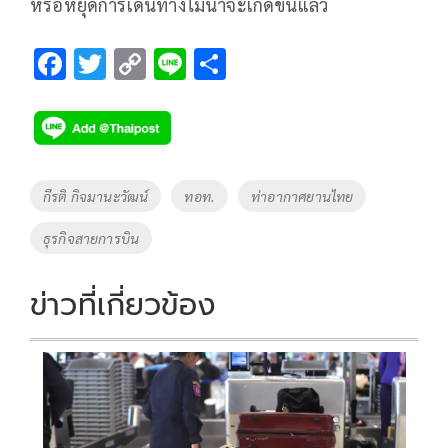
หรือหยุดการเดินทางไม่น่าจะเกิดขึ้นแล้ว
F
T
C
Li
S
ac
wi
o
n
h
e
tt
p
e
ar
b
er
y
e
o
Li
Tags
กีรติ กิจมานะวัฒน์
ทอท.
ท่าอากาศยานไทย
o
n
ธุรกิจสายการบิน
k
k
ข่าวที่เกี่ยวข้อง