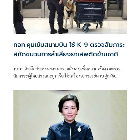
ทอท.คุมเข้มสนามบิน ใช้ K-9 ตรวจสัมภาระ
สกัดขบวนการลำเลียงยาเสพติดข้ามชาติ
ทอท. จับมือกับหน่วยงานความมั่นคง เพิ่มความเข้มงวดตรวจ
สัมภาระผู้โดยสารและลูกเรือ ใช้เครื่องเอกซเรย์ควบคู่สุนัข
ตำรวจ K-9 สกัดการลักลอบขนยาเสพติดออกนอกประเทศและ
ยกระดับมาตรฐานความปลอดภัยสู่ระดับสากล.